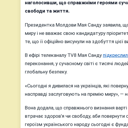
Но
наголосивши, що справжніми героями сучас
пр
свободи та життя.
ми
на
Президентка Молдови Мая Санду заявила, що 
за
миру і не вважає свою кандидатуру пріорите
укр
те, що її офіційно висунули на здобуття цієї в
які
же
В ефірі телеканалу TV8 Мая Санду
підкреслил
со
переконання, у сучасному світі є тисячі люд
за
глобальну безпеку.
пе
«Сьогодні я дивилася на українців, які повер
насправді заслуговують на премію миру», — 
Вона додала, що справжнього визнання варті 
втрачає здоров’я чи свободу, аби повернути с
героїзм українського народу сьогодні є фун