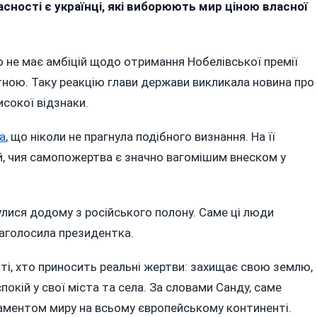
белівську
ності є українці, які виборюють мир ціною власної
емію
ру
самперед
не має амбіцій щодо отримання Нобелівської премії
слуговують
тною. Таку реакцію глави держави викликала новина про
аїнці,
исокої відзнаки.
ртвують
а
, що ніколи не прагнула подібного визнання. На її
бою
ей, чия самопожертва є значно вагомішим внеском у
ради
ремоги»
нулися додому з російського полону. Саме ці люди
наголосила президентка.
ті, хто приносить реальні жертви: захищає свою землю,
покій у свої міста та села. За словами Санду, саме
даментом миру на всьому європейському континенті.