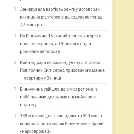
Занижувала вартість землі у договорах:
вінницька рієлторка відшкодувала понад
4,6 млн грн
На Вінниччині 15-річний хлопець згорів у
палаючому авто, а 19-річного водія
розчавив автопоїзд
Нова підозра екскомандувачу логістики
Повітряних Сил: серед прихованого майна
— квартири у Вінниці
Вінниччина увійшла до сімки регіонів із
найбільшими доходами від майнового
податку
138 згортків для «закладок» та 300 кущів
конопель: поліцейські Вінниччини зібрали
«нарковрожай»