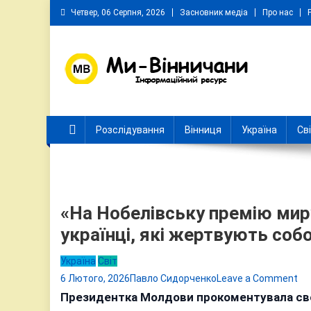
Skip
Четвер, 06 Серпня, 2026
Засновник медіа
Про нас
to
content
Ми Вінничани
Незалежний інформаційний портал Вінничини
Розслідування
Вінниця
Україна
Св
«На Нобелівську премію ми
українці, які жертвують соб
Україна
Світ
on
6 Лютого, 2026
Павло Сидорченко
Leave a Comment
«Н
Президентка Молдови прокоментувала сво