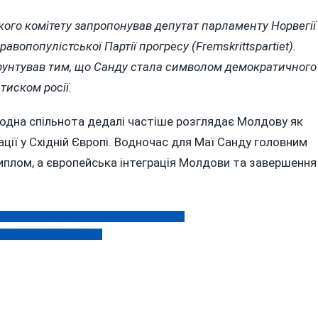
кого комітету запропонував депутат парламенту Норвегії
авопопулістської Партії прогресу (Fremskrittspartiet).
рунтував тим, що Санду стала символом демократичного
тиском росії.
одна спільнота дедалі частіше розглядає Молдову як
ії у Східній Європі. Водночас для Маї Санду головним
плом, а європейська інтеграція Молдови та завершення
ького «гвардії єфрейтора днр» Лугового
їни: вибухи у Вінниці