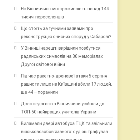
На Вінниччині нині проживають понад 144
тисячі переселенців
Що стоїть за гучними заявами про
реконструкцію очисних споруд у Сабарові?
У Вінниці нарешті вирішили позбутися
радянських символів на 30 меморіалах
Другої світової війни
Під час ракетно-дронової атаки 5 серпня
рашисти лише на Київщині вбили 17 людей,
ще 44 – поранили
Двоє педагогів з Вінниччини увійшли до
ТОП-50 найкращих учителів України
Виламали двері автобуса ТЦК та звільнили
військовозобов’язаного: суд оштрафував
одного з учасників інциденту