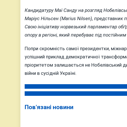
Кандидатуру Маї Санду на розгляд Нобелівсь
Маріус Нільсен (Marius Nilsen), представник пр
Свою ініціативу норвезький парламентар обґ
опору в регіоні, який перебуває під постійним 
Попри скромність самої президентки, міжнар
успішний приклад демократичної трансформац
пріоритетом залишається не Нобелівський ди
війни в сусідній Україні.
У Вінниці до 10 років тюрми заочно засудили горлівс
Навігація
Рашисти здійснили масований удар по енергетиці Укра
записів
Пов'язані новини