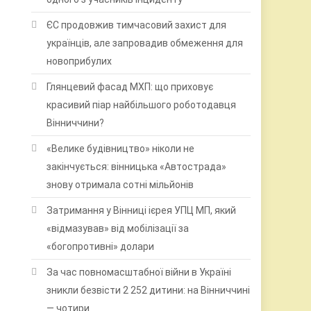
ЄС продовжив тимчасовий захист для
українців, але запровадив обмеження для
новоприбулих
Глянцевий фасад МХП: що приховує
красивий піар найбільшого роботодавця
Вінниччини?
«Велике будівництво» ніколи не
закінчується: вінницька «Автострада»
знову отримала сотні мільйонів
Затримання у Вінниці ієрея УПЦ МП, який
«відмазував» від мобілізації за
«богопротивні» долари
За час повномасштабної війни в Україні
зникли безвісти 2 252 дитини: на Вінниччині
— чотири