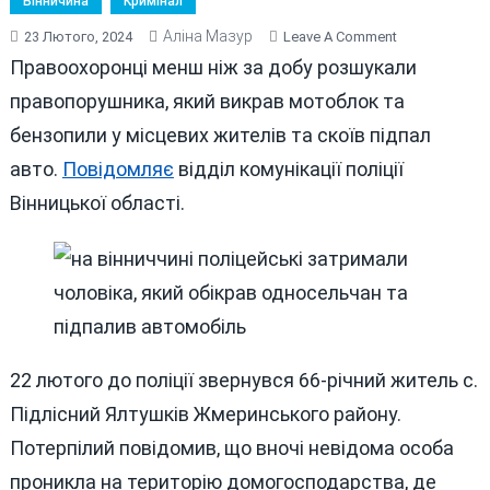
Вінничина
Кримінал
Аліна Мазур
On
23 Лютого, 2024
Leave A Comment
НА
Правоохоронці менш ніж за добу розшукали
ВІННИЧЧИНІ
правопорушника, який викрав мотоблок та
ЧОЛОВІК
бензопили у місцевих жителів та скоїв підпал
ОБІКРАВ
ОДНОСЕЛЬЧ
авто.
Повідомляє
відділ комунікації поліції
ТА
Вінницької області.
ПІДПАЛИВ
АВТОМОБІЛЬ
22 лютого до поліції звернувся 66-річний житель с.
Підлісний Ялтушків Жмеринського району.
Потерпілий повідомив, що вночі невідома особа
проникла на територію домогосподарства, де