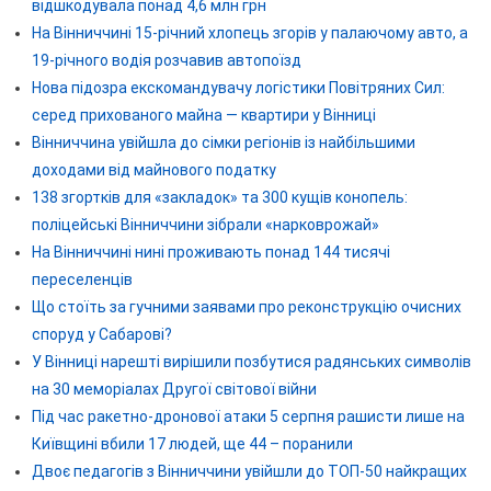
відшкодувала понад 4,6 млн грн
На Вінниччині 15-річний хлопець згорів у палаючому авто, а
19-річного водія розчавив автопоїзд
Нова підозра екскомандувачу логістики Повітряних Сил:
серед прихованого майна — квартири у Вінниці
Вінниччина увійшла до сімки регіонів із найбільшими
доходами від майнового податку
138 згортків для «закладок» та 300 кущів конопель:
поліцейські Вінниччини зібрали «нарковрожай»
На Вінниччині нині проживають понад 144 тисячі
переселенців
Що стоїть за гучними заявами про реконструкцію очисних
споруд у Сабарові?
У Вінниці нарешті вирішили позбутися радянських символів
на 30 меморіалах Другої світової війни
Під час ракетно-дронової атаки 5 серпня рашисти лише на
Київщині вбили 17 людей, ще 44 – поранили
Двоє педагогів з Вінниччини увійшли до ТОП-50 найкращих