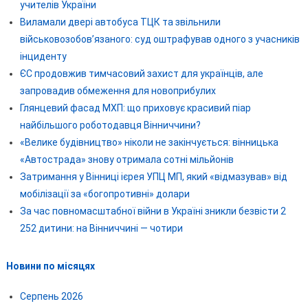
учителів України
Виламали двері автобуса ТЦК та звільнили
військовозобов’язаного: суд оштрафував одного з учасників
інциденту
ЄС продовжив тимчасовий захист для українців, але
запровадив обмеження для новоприбулих
Глянцевий фасад МХП: що приховує красивий піар
найбільшого роботодавця Вінниччини?
«Велике будівництво» ніколи не закінчується: вінницька
«Автострада» знову отримала сотні мільйонів
Затримання у Вінниці ієрея УПЦ МП, який «відмазував» від
мобілізації за «богопротивні» долари
За час повномасштабної війни в Україні зникли безвісти 2
252 дитини: на Вінниччині — чотири
Новини по місяцях
Серпень 2026