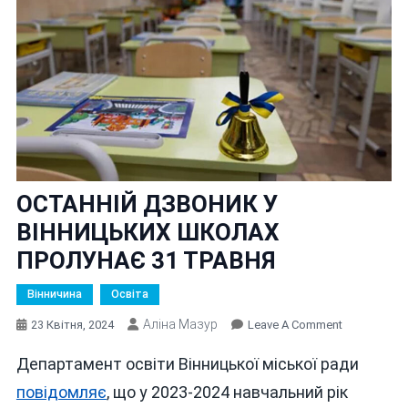
ОСТАННІЙ ДЗВОНИК У
ВІННИЦЬКИХ ШКОЛАХ
ПРОЛУНАЄ 31 ТРАВНЯ
Вінничина
Освіта
Аліна Мазур
On
23 Квітня, 2024
Leave A Comment
ОСТАННІЙ
Департамент освіти Вінницької міської ради
ДЗВОНИК
У
повідомляє
, що у 2023-2024 навчальний рік
ВІННИЦЬКИ