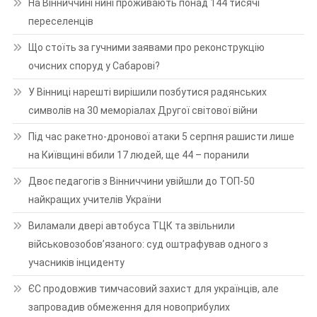
На Вінниччині нині проживають понад 144 тисячі
переселенців
Що стоїть за гучними заявами про реконструкцію
очисних споруд у Сабарові?
У Вінниці нарешті вирішили позбутися радянських
символів на 30 меморіалах Другої світової війни
Під час ракетно-дронової атаки 5 серпня рашисти лише
на Київщині вбили 17 людей, ще 44 – поранили
Двоє педагогів з Вінниччини увійшли до ТОП-50
найкращих учителів України
Виламали двері автобуса ТЦК та звільнили
військовозобов’язаного: суд оштрафував одного з
учасників інциденту
ЄС продовжив тимчасовий захист для українців, але
запровадив обмеження для новоприбулих