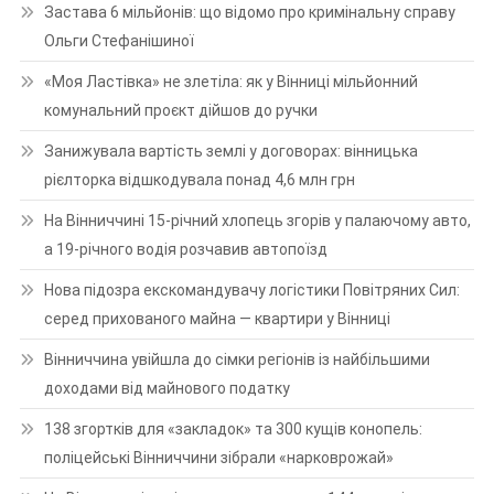
Застава 6 мільйонів: що відомо про кримінальну справу
Ольги Стефанішиної
«Моя Ластівка» не злетіла: як у Вінниці мільйонний
комунальний проєкт дійшов до ручки
Занижувала вартість землі у договорах: вінницька
рієлторка відшкодувала понад 4,6 млн грн
На Вінниччині 15-річний хлопець згорів у палаючому авто,
а 19-річного водія розчавив автопоїзд
Нова підозра екскомандувачу логістики Повітряних Сил:
серед прихованого майна — квартири у Вінниці
Вінниччина увійшла до сімки регіонів із найбільшими
доходами від майнового податку
138 згортків для «закладок» та 300 кущів конопель:
поліцейські Вінниччини зібрали «нарковрожай»