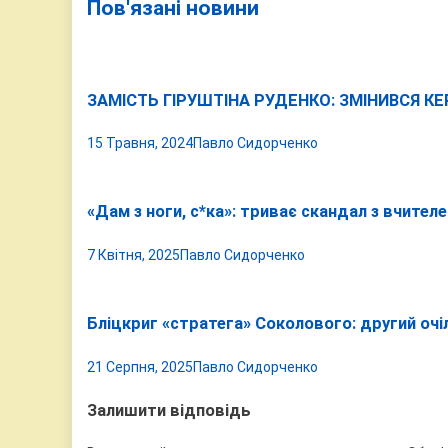
Пов'язані новини
ЗАМІСТЬ ГІРУШТІНА РУДЕНКО: ЗМІНИВСЯ К
15 Травня, 2024
Павло Сидорченко
«Дам з ноги, с*ка»: триває скандал з вчителе
7 Квітня, 2025
Павло Сидорченко
Бліцкриг «стратега» Соколового: другий очі
21 Серпня, 2025
Павло Сидорченко
Залишити відповідь