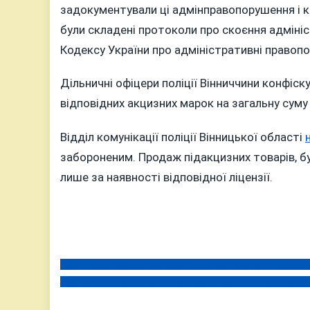
КОНФІС
задокументували ці адмінправопорушення і к
НЕЗАКО
були складені протоколи про скоєння адміні
ТЮТЮН
Кодексу України про адміністративні правоп
ТА
АЛКОГ
Дільничні офіцери поліції Вінниччини конфіс
БЕЗ
відповідних акцизних марок на загальну суму
ЛІЦЕНЗІ
Відділ комунікації поліції Вінницької області
забороненим. Продаж підакцизних товарів, б
лише за наявності відповідної ліцензії.
ЯК ХАРКІВСЬКІЙ ГОПНИК НА ВІННИЧЧИНІ ОБМІШУРИВ
Навігація
ДВІ АВТОТРОЩІ У ВІННИЦЬКОМУ І ЖМЕРИНСЬКОМУ Р
записів