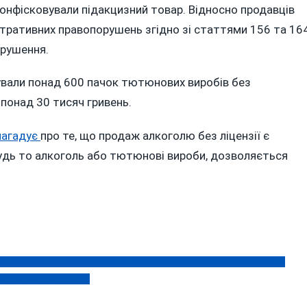
КУВАЛА
онфісковували підакцизний товар. Відносно продавців
ННИЙ
стративних правопорушень згідно зі статтями 156 та 16
орушення.
ОЛЬ
кували понад 600 пачок тютюнових виробів без
 понад 30 тисяч гривень.
Ї
нагадує
про те, що продаж алкоголю без ліцензії є
удь то алкоголь або тютюнові вироби, дозволяється
 ВІДОМОГО ЛАТИФУНДИСТА ТА ЧЛЕНКИНЮ КОЛЕГІЇ МІНІОСВІТИ
АЙОНАХ: НАСЛІДКИ