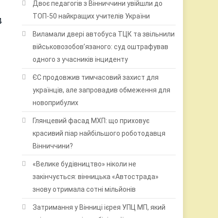
Двоє педагогів з Вінниччини увійшли до
ТОП-50 найкращих учителів України
4
Виламали двері автобуса ТЦК та звільнили
військовозобов’язаного: суд оштрафував
одного з учасників інциденту
ЄС продовжив тимчасовий захист для
українців, але запровадив обмеження для
новоприбулих
Глянцевий фасад МХП: що приховує
красивий піар найбільшого роботодавця
Вінниччини?
«Велике будівництво» ніколи не
закінчується: вінницька «Автострада»
знову отримала сотні мільйонів
Затримання у Вінниці ієрея УПЦ МП, який