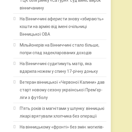
ТЦК біля ринку «Сатурн»: суд виніс вирок
вінничанину
На Вінниччині аферисти знову «збирають»
кошти на армію від імені очільниці
Вінницької ОВА
Мільйонерів на Вінниччині стало більше,
попри спад задекларованих доходів
На Вінниччині судитимуть матір, яка
вдарила ножем у спину 17-річну доньку
Ветеран вінницької «Червоної Калини» дав
старт новому сезону української Прем’єр-
ліги з футболу
П’ять років із магнітами у шлунку: вінницькі
лікарі врятували хлопчика без операції
На вінницькому «фронті» без змін: могилів-