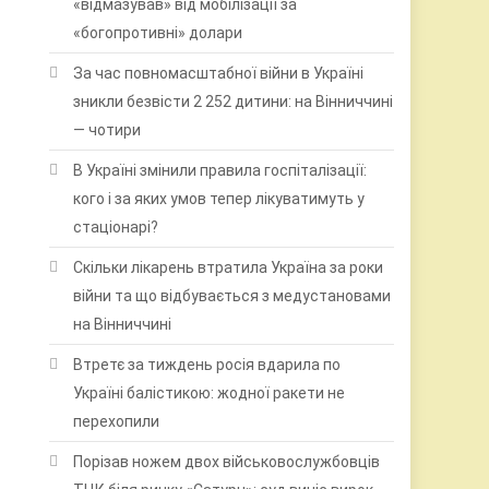
«відмазував» від мобілізації за
«богопротивні» долари
За час повномасштабної війни в Україні
зникли безвісти 2 252 дитини: на Вінниччині
— чотири
В Україні змінили правила госпіталізації:
кого і за яких умов тепер лікуватимуть у
стаціонарі?
Скільки лікарень втратила Україна за роки
війни та що відбувається з медустановами
на Вінниччині
Втретє за тиждень росія вдарила по
Україні балістикою: жодної ракети не
перехопили
Порізав ножем двох військовослужбовців