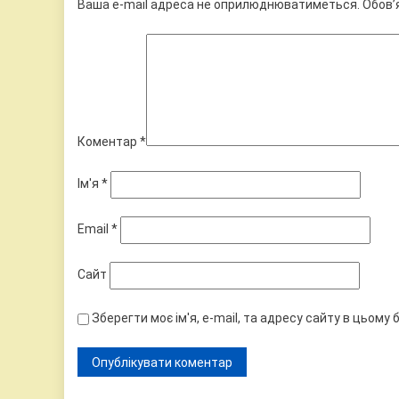
Ваша e-mail адреса не оприлюднюватиметься.
Обов’
Коментар
*
Ім'я
*
Email
*
Сайт
Зберегти моє ім'я, e-mail, та адресу сайту в цьому