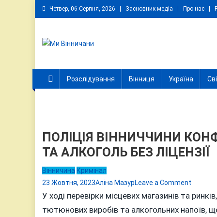
Skip
Четвер, 06 Серпня, 2026
Засновник медіа
Про нас
to
content
Ми Вінничани
Незалежний інформаційний портал Вінничини
Розслідування
Вінниця
Україна
Св
ПОЛІЦІЯ ВІННИЧЧИНИ КО
ТА АЛКОГОЛЬ БЕЗ ЛІЦЕНЗІЇ
Вінничина
Кримінал
on
23 Жовтня, 2023
Аліна Мазур
Leave a Comment
ПОЛІЦІЯ
У ході перевірки місцевих магазинів та ринків,
ВІННИЧ
тютюнових виробів та алкогольних напоїв, що