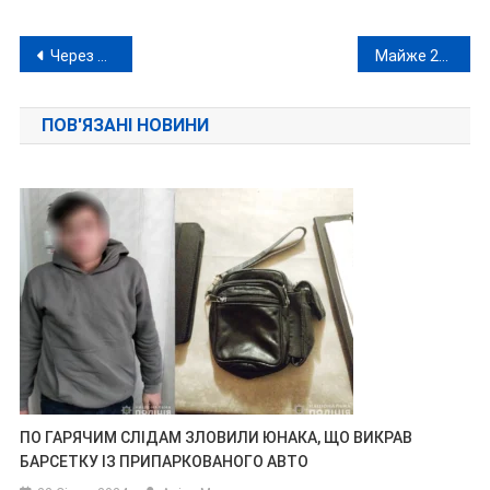
Навігація
Через різке похолодання на Вінниччині тимчасово призупинили навчання
Майже 200 загиблих за рік: поліція Вінниччини підбила підсумки 2025 року
записів
ПОВ'ЯЗАНІ НОВИНИ
ПО ГАРЯЧИМ СЛІДАМ ЗЛОВИЛИ ЮНАКА, ЩО ВИКРАВ
БАРСЕТКУ ІЗ ПРИПАРКОВАНОГО АВТО