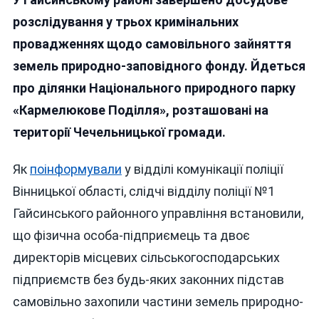
Запові
Підпри
розслідування у трьох кримінальних
Судити
провадженнях щодо самовільного зайняття
За
земель природно-заповідного фонду. Йдеться
Захопл
Майже
про ділянки Національного природного парку
6
«Кармелюкове Поділля», розташовані на
Гектар
території Чечельницької громади.
«Карм
Поділл
Як
поінформували
у відділі комунікації поліції
Вінницької області, слідчі відділу поліції №1
Гайсинського районного управління встановили,
що фізична особа-підприємець та двоє
директорів місцевих сільськогосподарських
підприємств без будь-яких законних підстав
самовільно захопили частини земель природно-