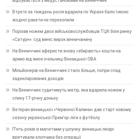
відбувається з медустановами на Вінниччині
Втретє за тиждень росія вдарила по Україні балістикою:
жодної ракети не перехопили
Порізав ножем двох військовослужбовців ТЦК біля ринку
«Сатурн»: суд виніс вирок вінничанину
На Вінниччині аферисти знову «збирають» кошти на
армію від імені очільниці Вінницької ОВА
Мільйонерів на Вінниччині стало більше, попри спад
задекларованих доходів
На Вінниччині судитимуть матір, яка вдарила ножем у
спину 17-річну доньку
Ветеран вінницької «Червоної Калини» дав старт новому
сезону української Прем’єр-ліги з футболу
П’ять років із магнітами у шлунку: вінницькі лікарі
врятували хлопчика без операції