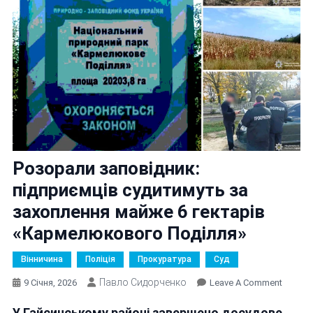
Розорали заповідник:
підприємців судитимуть за
захоплення майже 6 гектарів
«Кармелюкового Поділля»
Вінничина
Поліція
Прокуратура
Суд
Павло Сидорченко
On
9 Січня, 2026
Leave A Comment
Розора
У Гайсинському районі завершено досудове