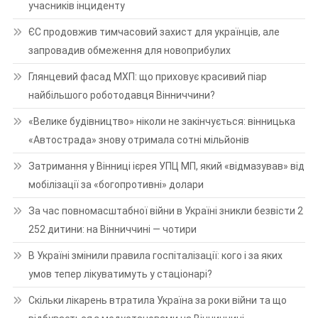
учасників інциденту
ЄС продовжив тимчасовий захист для українців, але
запровадив обмеження для новоприбулих
Глянцевий фасад МХП: що приховує красивий піар
найбільшого роботодавця Вінниччини?
«Велике будівництво» ніколи не закінчується: вінницька
«Автострада» знову отримала сотні мільйонів
Затримання у Вінниці ієрея УПЦ МП, який «відмазував» від
мобілізації за «богопротивні» долари
За час повномасштабної війни в Україні зникли безвісти 2
252 дитини: на Вінниччині — чотири
В Україні змінили правила госпіталізації: кого і за яких
умов тепер лікуватимуть у стаціонарі?
Скільки лікарень втратила Україна за роки війни та що