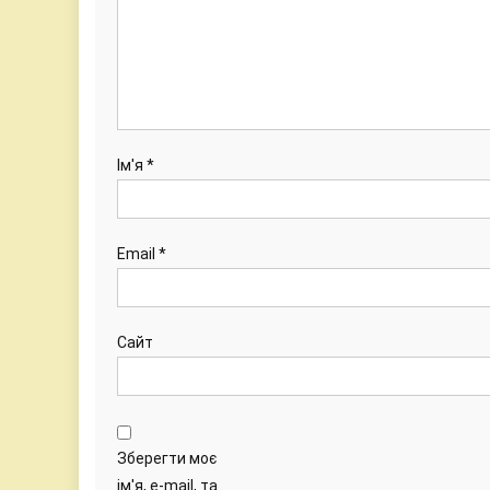
Ім'я
*
Email
*
Сайт
Зберегти моє
ім'я, e-mail, та