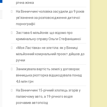
річна жінка
На Вінниччині чоловіка засудили до 9 років
ув’язнення за розповсюдження дитячої
порнографії
Застава 6 мільйонів: що відомо про
кримінальну справу Ольги Стефанішиної
«Моя Ластівка» не злетіла: як у Вінниці
мільйонний комунальний проєкт дійшов до
ручки
Занижувала вартість землі у договорах:
вінницька рієлторка відшкодувала понад
4,6 млн грн
На Вінниччині 15-річний хлопець згорів у
палаючому авто, а 19-річного водія
розчавив автопоїзд