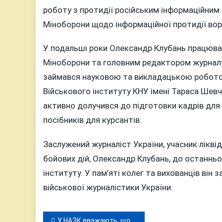
роботу з протидії російським інформаційним д
Міноборони щодо інформаційної протидії вор
У подальші роки Олександр Клубань працюва
Міноборони та головним редактором журналу «
займався науковою та викладацькою робото
Військового інституту КНУ імені Тараса Шевче
активно долучився до підготовки кадрів для
посібників для курсантів.
Заслужений журналіст України, учасник ліквід
бойових дій, Олександр Клубань, до останнь
інституту. У пам’яті колег та вихованців він
військової журналістики України.
Навігація
У НАЗК вважають, що перший номер «стратегів» Гройсмана з Бершаді повинен постати перед судом