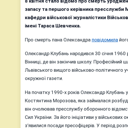
8 квітня стало відомо про смерть уродже
запасу та першого керівника пресслужби М
кафедри військової журналістики Військов
імені Тараса Шевченка.
Про смерть пана Олександра
повідомила
його
Олександр Клубань народився 30 січня 1960 р
Вінниці, де він закінчив школу. Професійний 
Львівського вищого військово-політичного 
окружної газети.
На початку 1990-х років Олександр Клубань 
Костянтина Морозова, яка займалася розбуд
він очолював пресслужбу оборонного відомс
Сил України. За його ініціативи у військових 
з’явилися посади пресофіцерів. У період ро