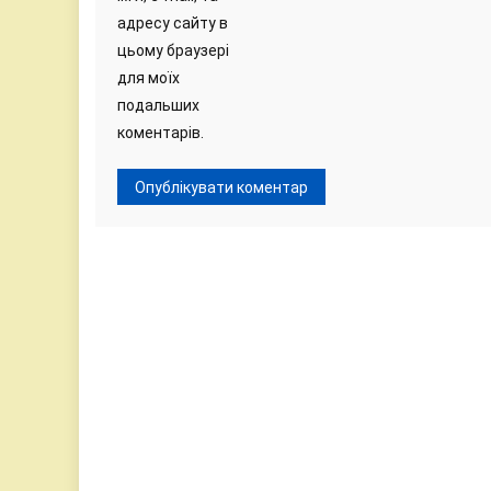
адресу сайту в
цьому браузері
для моїх
подальших
коментарів.