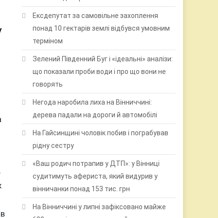
Ексдепутат за самовільне захоплення
понад 10 гектарів землі відбувся умовним
у
терміном
Зелений Південний Буг і «ідеальні» аналізи:
що показали проби води і про що вони не
говорять
Негода наробила лиха на Вінниччині:
дерева падали на дороги й автомобілі
а
На Гайсинщині чоловік побив і пограбував
рідну сестру
«Ваш родич потрапив у ДТП»: у Вінниці
в
судитимуть афериста, який видурив у
х
вінничанки понад 153 тис. грн
На Вінниччині у липні зафіксовано майже
ав