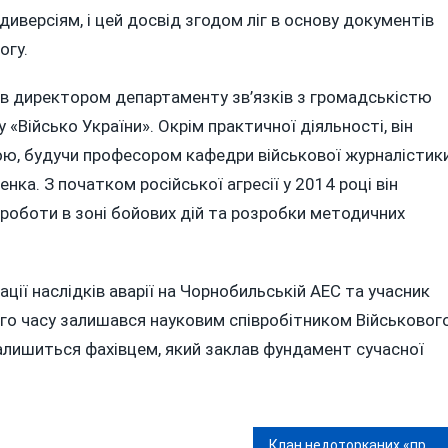
иверсіям, і цей досвід згодом ліг в основу документів
огу.
в директором департаменту зв’язків з громадськістю
Військо України». Окрім практичної діяльності, він
ю, будучи професором кафедри військової журналістик
нка. З початком російської агресії у 2014 році він
 роботи в зоні бойових дій та розробки методичних
ації наслідків аварії на Чорнобильській АЕС та учасник
ого часу залишався науковим співробітником Військовог
 залишиться фахівцем, який заклав фундамент сучасної
Клан недоторканих «прокурорів-інвалідів»: як система «відбілює» своїх