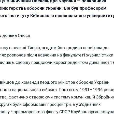
нця Вінниччини Олександра Клубаня — полковника
Уродженець
іністерства оборони України. Він був професором
Вінниччини
Олександр
ого інституту Київського національного університет
Клубань
—
Перший
 донька Олеся.
Керівник
Пресслужби
оку в селищі Тиврів, згодом його родина переїхала до
Міноборони
України
шлях розпочав після навчання на факультеті журналістики
училища, спершу працюючи кореспондентом дивізійної т
увійшов до команди першого міністра оборони України
овою національного війська. Протягом 1991–1996 рокі
тва, фактично створюючи систему комунікацій Збройни
округах були сформовані пресцентри, а у з’єднаннях
зподілу Чорноморського флоту СРСР Клубань організовув