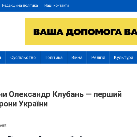
Редакційна політика
Наші контакти
т
Суспільство
Політика
Війна
Релігія
Культура
ни Олександр Клубань — перший
рони України
On
ment
Помер