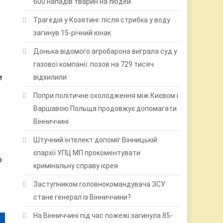
600 нападів тварин на людей
Трагедія у Козятині: після стрибка у воду
загинув 15-річний юнак
Донька відомого агробарона виграла суд у
газової компанії: позов на 729 тисяч
и
відхилили
Попри політичне охолодження між Києвом і
Варшавою Польща продовжує допомагати
Вінниччині
Штучний інтелект допоміг Вінницькій
єпархії УПЦ МП прокоментувати
о
кримінальну справу ієрея
Заступником головнокомандувача ЗСУ
стане генерал із Вінниччини?
На Вінниччині під час пожежі загинула 85-