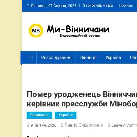
Skip
Засновник медіа
Про нас
П’ятниця, 07 Серпня, 2026
to
content
Ми Вінничани
Незалежний інформаційний портал Вінничини
Розслідування
Вінниця
Україна
Сві
Помер уродженець Вінниччи
керівник пресслужби Мінобо
Вінничина
Україна
Павло Сидорченко
9 Квітня, 2026
Leave A Com