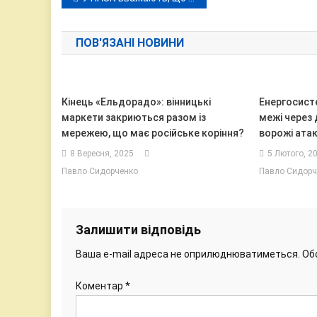
записів
ПОВ'ЯЗАНІ НОВИНИ
Кінець «Ельдорадо»: вінницькі
Енергосист
маркети закриються разом із
межі через 
мережею, що має російське коріння?
ворожі ата
8 Вересня, 2025
5 Лютого, 2
Павло Сидорченко
Павло Сидорч
Залишити відповідь
Ваша e-mail адреса не оприлюднюватиметься.
Об
Коментар
*