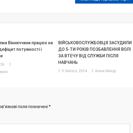
ема Вінниччини працює на
ВІЙСЬКОВОСЛУЖБОВЦЯ ЗАСУДИЛИ
дефіцит потужності і
ДО 5-ТИ РОКІВ ПОЗБАВЛЕННЯ ВОЛІ
ки
ЗА ВТЕЧУ ВІД СЛУЖБИ ПІСЛЯ
НАВЧАНЬ
026
9 Лютого, 2024
Аліна Мазур
енко
ов’язкові поля позначені
*