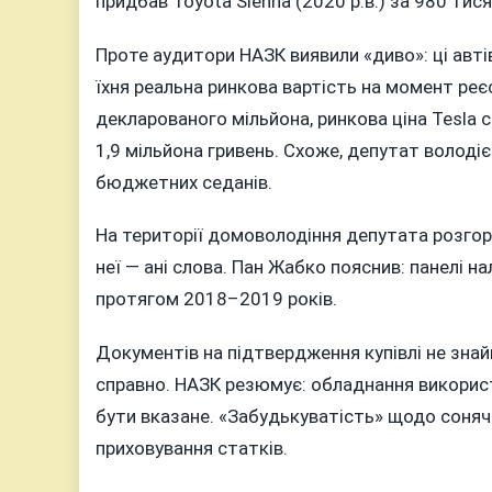
придбав Toyota Sienna (2020 р.в.) за 980 тисяч
Проте аудитори НАЗК виявили «диво»: ці авті
їхня реальна ринкова вартість на момент реє
декларованого мільйона, ринкова ціна Tesla 
1,9 мільйона гривень. Схоже, депутат володі
бюджетних седанів.
На території домоволодіння депутата розгорн
неї — ані слова. Пан Жабко пояснив: панелі на
протягом 2018–2019 років.
Документів на підтвердження купівлі не зна
справно. НАЗК резюмує: обладнання використо
бути вказане. «Забудькуватість» щодо соняч
приховування статків.