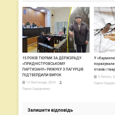
15 РОКІВ ТЮРМИ ЗА ДЕРЖЗРАДУ:
У «Кармелю
«ПРИДНІСТРОВСЬКОМУ
порахували 
ПАРТИЗАНУ» РИЖУКУ З ПАГУРЦІВ
птахів і тва
ПІДТВЕРДИЛИ ВИРОК
5 Лютого, 
12 Листопада, 2024
Павло Сидорч
Павло Сидорченко
Залишити відповідь