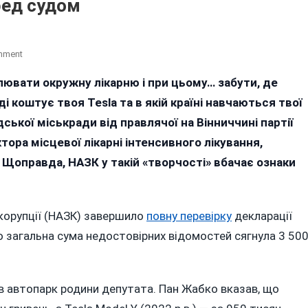
ред судом
On
mment
У
ювати окружну лікарню і при цьому… забути, де
НАЗК
і коштує твоя Tesla та в якій країні навчаються твої
Вважають,
Що
ької міськради від правлячої на Вінниччині партії
Перший
тора місцевої лікарні інтенсивного лікування,
Номер
 Щоправда, НАЗК у такій «творчості» вбачає ознаки
«стратегів»
Гройсмана
З
Бершаді
 корупції (НАЗК) завершило
повну перевірку
декларації
Повинен
о загальна сума недостовірних відомостей сягнула 3 50
Постати
Перед
Судом
ав автопарк родини депутата. Пан Жабко вказав, що