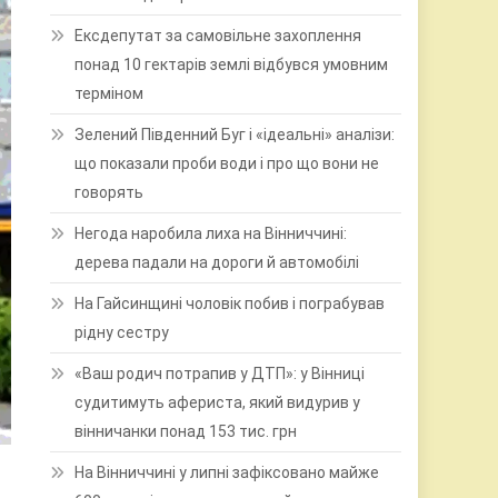
Ексдепутат за самовільне захоплення
понад 10 гектарів землі відбувся умовним
терміном
Зелений Південний Буг і «ідеальні» аналізи:
що показали проби води і про що вони не
говорять
Негода наробила лиха на Вінниччині:
дерева падали на дороги й автомобілі
На Гайсинщині чоловік побив і пограбував
рідну сестру
«Ваш родич потрапив у ДТП»: у Вінниці
судитимуть афериста, який видурив у
вінничанки понад 153 тис. грн
На Вінниччині у липні зафіксовано майже