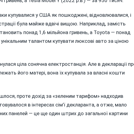
 гривень, а Tesla Model Y (2022 р.в.) — за 950 тисяч.
вки купувалися у США як пошкоджені, відновлювалися, і
страції була майже вдвічі вищою. Наприклад, замість
становить понад 1,6 мільйона гривень, а Toyota — понад
є унікальним талантом купувати люксові авто за ціною
улася ціла сонячна електростанція. Але в декларації пр
лежать його матері, вона їх купувала за власні кошти
йшлося, проте дохід за «зеленим тарифом» надходив
вувалося в інтересах сім’ї декларанта, а отже, мало
них панелей — це ще один штрих до загальної картини