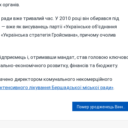
 органів.
ади вже тривалий час. У 2010 році він обирався під
і — вже як висуванець партії «Українське об’єднання
ії «Українська стратегія Гройсмана», причому очолив
підприємець і, отримавши мандат, став головою ключов
ціально-економічного розвитку, фінансів та бюджету.
значено директором комунального некомерційного
нтенсивного лікування Бершадської міської ради»
.
Помер уродженець Вінниччини Олександр Клубань — перший керівник пресслужби Міноборони України