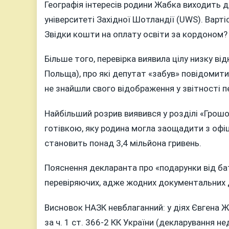
Географія інтересів родини Жабка виходить 
університеті Західної Шотландії (UWS). Вартіс
Звідки кошти на оплату освіти за кордоном?
Більше того, перевірка виявила цілу низку ві
Польща), про які депутат «забув» повідомити.
не знайшли свого відображення у звітності 
Найбільший розрив виявився у розділі «Грошо
готівкою, яку родина могла заощадити з офіц
становить понад 3,4 мільйона гривень.
Пояснення декларанта про «подарунки від ба
перевіряючих, адже жодних документальних д
Висновок НАЗК невблаганний: у діях Євгена
за ч. 1 ст. 366-2 КК України (декларування н