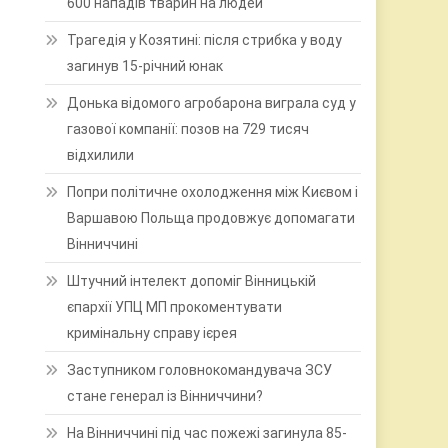
600 нападів тварин на людей
Трагедія у Козятині: після стрибка у воду
загинув 15-річний юнак
Донька відомого агробарона виграла суд у
газової компанії: позов на 729 тисяч
відхилили
Попри політичне охолодження між Києвом і
Варшавою Польща продовжує допомагати
Вінниччині
Штучний інтелект допоміг Вінницькій
єпархії УПЦ МП прокоментувати
кримінальну справу ієрея
0
Заступником головнокомандувача ЗСУ
стане генерал із Вінниччини?
На Вінниччині під час пожежі загинула 85-