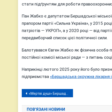
стати підґрунтям для роботи правоохоронних
Пан Жабко є депутатом Бершадської міської р
прапором партії «Сильна Україна», у 2015 роц
патріотів — УКРОП», а у 2020 році — від парт
передвиборчий список цієї політичної сили.
Балотувався Євген Жабко як фізична особа-
постійної комісії міської ради — з питань со
Наприкінці лютого 2025 року його було при
підприємства
«Бершадська окружна лікарня і
Навігація
«Мертві душі» Бершадського ліцею: колишнього директора закладу підозрюють у «фантомних» схемах
записів
ПОВ'ЯЗАНІ НОВИНИ