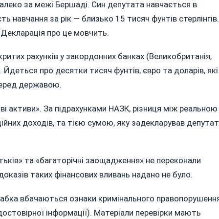
далеко за межі Бершаді. Син депутата навчається в
ть навчання за рік — близько 15 тисяч фунтів стерлінгів.
 Декларація про це мовчить.
дкритих рахунків у закордонних банках (Великобританія,
 Йдеться про десятки тисяч фунтів, євро та доларів, які
перед державою.
ві активи». За підрахунками НАЗК, різниця між реальною
ійних доходів, та тією сумою, яку задекларував депутат
тьків» та «багаторічні заощадження» не переконали
оказів таких фінансових вливань надано не було.
 Жабка вбачаються ознаки кримінального правопорушенн
едостовірної інформації). Матеріали перевірки мають