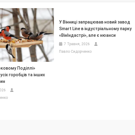
У Вінниці запрацював новий завод
Smart Line в індустріальному парку
«ВінІндастрі», але є нюанси
7 Травня, 2026
Павло Сидорченко
ковому Поділлі»
усіх горобців та інших
рин
2026
енко