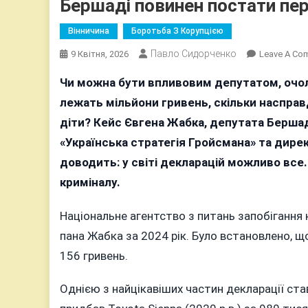
Бершаді повинен постати пе
Вінничина
Боротьба З Корупцією
Павло Сидорченко
9 Квітня, 2026
Leave A Co
Чи можна бути впливовим депутатом, очол
лежать мільйони гривень, скільки насправд
діти? Кейс Євгена Жабка, депутата Бершадс
«Українська стратегія Гройсмана» та дирек
доводить: у світі декларацій можливо все.
криміналу.
Національне агентство з питань запобігання
пана Жабка за 2024 рік. Було встановлено, щ
156 гривень.
Однією з найцікавіших частин декларації ст