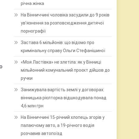
річна жінка
На Вінниччині чоловіка засудили до 9 років
ув’язнення за розповсюдження дитячої
порнографії
Застава 6 мільйонів: що відомо про
кримінальну справу Ольги Стефанішиної
«Моя Ластівка» не злетіла: як у Вінниці
о
мільйонний комунальний проєкт дійшов до
ручки
Занижувала вартість землі у договорах:
вінницька рієлторка відшкодувала понад
4,6 млн грн
На Вінниччині 15-річний хлопець згорів у
палаючому авто, а 19-річного водія
розчавив автопоїзд