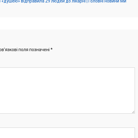
 «душею» відправила 29 людей до лікарні | Головні новини Ми
ов’язкові поля позначені
*