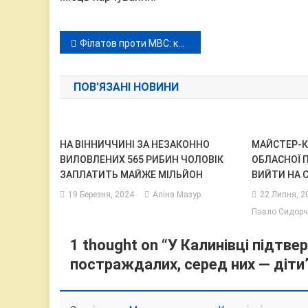
Навігація
Філатов проти МВС: конфлікт навколо «розстрільного списку» підозрюваного у вбивстві Фаріон
записів
ПОВ'ЯЗАНІ НОВИНИ
НА ВІННИЧЧИНІ ЗА НЕЗАКОННО
МАЙСТЕР-К
ВИЛОВЛЕНИХ 565 РИБИН ЧОЛОВІК
ОБЛАСНОЇ П
ЗАПЛАТИТЬ МАЙЖЕ МІЛЬЙОН
ВИЙТИ НА С
19 Березня, 2024
Аліна Мазур
22 Липня, 2
Павло Сидорч
1 thought on “
У Калинівці підтв
постраждалих, серед них — діти