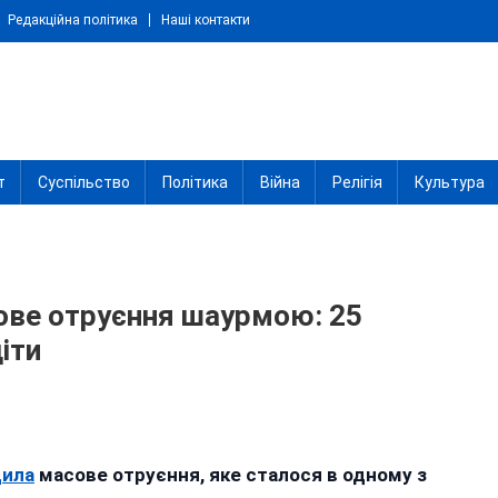
Редакційна політика
Наші контакти
т
Суспільство
Політика
Війна
Релігія
Культура
сове отруєння шаурмою: 25
іти
о
дила
масове отруєння, яке сталося в одному з
линівці