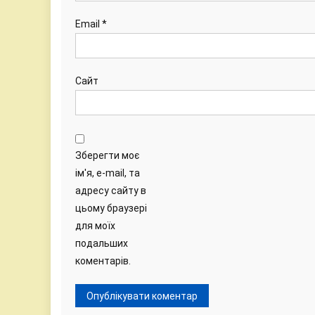
Email
*
Сайт
Зберегти моє
ім'я, e-mail, та
адресу сайту в
цьому браузері
для моїх
подальших
коментарів.