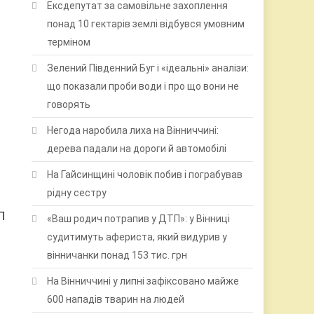
Ексдепутат за самовільне захоплення
понад 10 гектарів землі відбувся умовним
терміном
Зелений Південний Буг і «ідеальні» аналізи:
що показали проби води і про що вони не
говорять
Негода наробила лиха на Вінниччині:
дерева падали на дороги й автомобілі
На Гайсинщині чоловік побив і пограбував
рідну сестру
П
«Ваш родич потрапив у ДТП»: у Вінниці
судитимуть афериста, який видурив у
вінничанки понад 153 тис. грн
На Вінниччині у липні зафіксовано майже
600 нападів тварин на людей