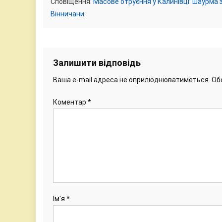
Сповіщення:
Масове отруєння у Калинівці: шаурма з
Вінничани
Залишити відповідь
Ваша e-mail адреса не оприлюднюватиметься.
Об
Коментар
*
Ім'я
*