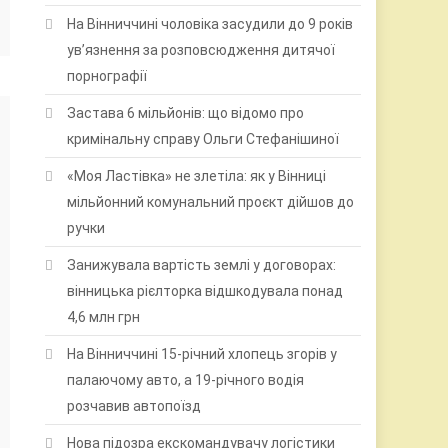
На Вінниччині чоловіка засудили до 9 років
ув’язнення за розповсюдження дитячої
порнографії
Застава 6 мільйонів: що відомо про
кримінальну справу Ольги Стефанішиної
«Моя Ластівка» не злетіла: як у Вінниці
мільйонний комунальний проєкт дійшов до
ручки
Занижувала вартість землі у договорах:
вінницька рієлторка відшкодувала понад
4,6 млн грн
На Вінниччині 15-річний хлопець згорів у
палаючому авто, а 19-річного водія
розчавив автопоїзд
Нова підозра екскомандувачу логістики