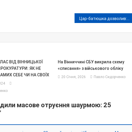
Цар-батюшка дозволив: як чоловіки виїжджали за кордон зі Львова за підписом Олександра III і логотипом російського «Газпромбанку»
ЛАС ВІД ВІННИЦЬКОЇ
На Вінниччині СБУ викрила схему
РОКУРАТУРИ: ЯК НЕ
«списання» з військового обліку
АМИХ СЕБЕ ЧИ НА СВОЇХ
20 Січня, 2026
Павло Сидорченко
024
енко
ердили масове отруєння шаурмою: 25
”