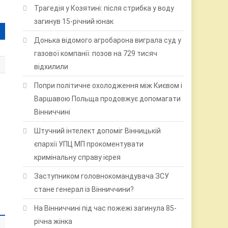
Трагедія у Козятині: після стрибка у воду
загинув 15-річний юнак
Донька відомого агробарона виграла суд у
газової компанії: позов на 729 тисяч
відхилили
Попри політичне охолодження між Києвом і
Варшавою Польща продовжує допомагати
Вінниччині
Штучний інтелект допоміг Вінницькій
єпархії УПЦ МП прокоментувати
кримінальну справу ієрея
Заступником головнокомандувача ЗСУ
стане генерал із Вінниччини?
На Вінниччині під час пожежі загинула 85-
річна жінка