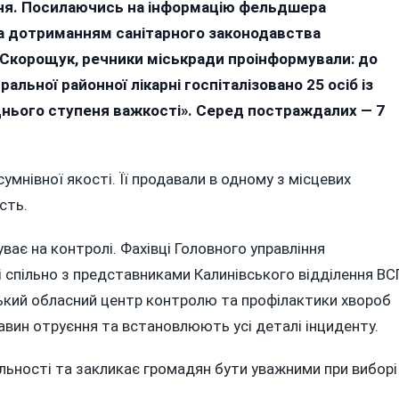
ння. Посилаючись на інформацію фельдшера
дтвердили
сове
за дотриманням санітарного законодавства
руєння
 Скорощук, речники міськради проінформували: до
урмою:
альної районної лікарні госпіталізовано 25 осіб із
страждалих,
днього ступеня важкості». Серед постраждалих — 7
ред
х
нівної якості. Її продавали в одному з місцевих
ти
сть.
ває на контролі. Фахівці Головного управління
спільно з представниками Калинівського відділення ВС
цький обласний центр контролю та профілактики хвороб
вин отруєння та встановлюють усі деталі інциденту.
альності та закликає громадян бути уважними при виборі