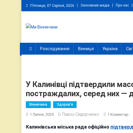
Skip
Засновник медіа
Про нас
П’ятниця, 07 Серпня, 2026
to
content
Ми Вінничани
Незалежний інформаційний портал Вінничини
Розслідування
Вінниця
Україна
Сві
У Калинівці підтвердили ма
постраждалих, серед них — д
Вінничина
Здоров'я
Павло Сидорченко
Д
1 Липня, 2025
1 Коментар
У
Калинівська міська рада офіційно
підтвер
Ка