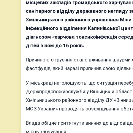
місцевих закладів громадського харчува
Пі
Ма
санітарного відділу державного нагляду 
От
Хмільницького районного управління Міли
Ша
інфекційного відділення Калинівської центр
25
По
діагнозом «харчова токсикоінфекція сере
Се
дітей віком до 16 років.
Ни
—
Причиною отруєння стало вживання шаурми сум
Ді
фастфудів, який наразі припинив свою діяльні
У міськраді наголошують, що ситуація перебу
Держпродспоживслужби у Вінницькій області 
Хмільницького районного відділу ДУ «Вінни
МОЗ України» проводять розслідування обста
Влада обіцяє притягнути винних до відповід
місць харчування.