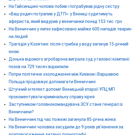
На Гайсинщині чоловік побив і пограбував рідну сестру
«Ваш родич потрапив у ДТП»: у Вінниці судитимуть
афериста, який видурив у вінничанки понад 153 тис. грн
На Вінниччині у липні зафіксовано майже 600 нападів тварин
на людей
Трагедія у Козятині: після стрибка у воду загинув 15-річний
юнак
Донька відомого агробарона виграла суд у газової компанії:
позов на 729 тисяч відхилили
Попри політичне охолодження між Києвом і Варшавою
Польща продовжує допомагати Вінниччині
Штучний інтелект допоміг Вінницькій єпархії УПЦ МП
прокоментувати кримінальну справу ієрея
Заступником головнокомандувача ЗСУ стане генерал із
Вінниччини?
На Вінниччині під час пожежі загинула 85-річна жінка
На Вінниччині чоловіка засудили до 9 років ув’язнення за
розповсюдження дитячої порнографії