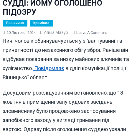
СУДДІ: ЙОМУ ОГОЛОШЕНО
ПІДОЗРУ
Вінничина
Кримінал
Аліна Мазур
On
20 Лютого, 2024
Leave A Comment
ВІННИЦЬКИЙ
Нині чоловік обвинувачується у зґвалтуванні та
РЕЦИДИВІСТ
причетності до незаконного обігу зброї. Раніше він
ПОГРОЖУВАВ
відбував покарання за низку майнових злочинів та
НАСИЛЬСТВ
СУДДІ:
хуліганство.
Повідомляє
відділ комунікації поліції
ЙОМУ
Вінницької області.
ОГОЛОШЕНО
ПІДОЗРУ
Досудовим розслідуванням встановлено, що 18
жовтня в приміщенні залу судових засідань
зловмиснику було продовжено застосування
запобіжного заходу у вигляді тримання під
вартою. Одразу після оголошення суддею ухвали