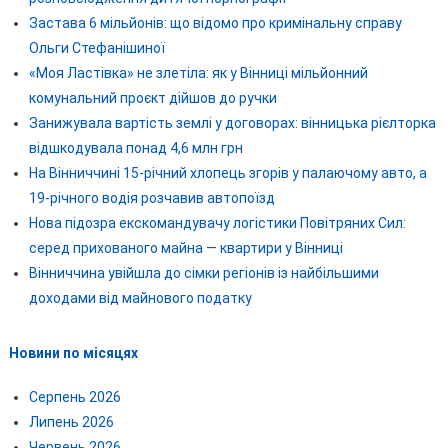
Застава 6 мільйонів: що відомо про кримінальну справу
Ольги Стефанішиної
«Моя Ластівка» не злетіла: як у Вінниці мільйонний
комунальний проєкт дійшов до ручки
Занижувала вартість землі у договорах: вінницька рієлторка
відшкодувала понад 4,6 млн грн
На Вінниччині 15-річний хлопець згорів у палаючому авто, а
19-річного водія розчавив автопоїзд
Нова підозра екскомандувачу логістики Повітряних Сил:
серед прихованого майна — квартири у Вінниці
Вінниччина увійшла до сімки регіонів із найбільшими
доходами від майнового податку
Новини по місяцях
Серпень 2026
Липень 2026
Червень 2026