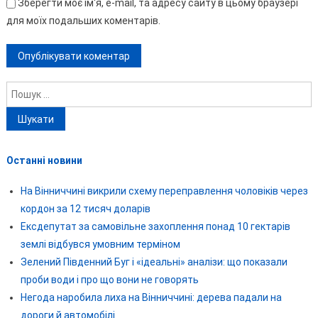
Зберегти моє ім'я, e-mail, та адресу сайту в цьому браузері
для моїх подальших коментарів.
Пошук:
Останні новини
На Вінниччині викрили схему переправлення чоловіків через
кордон за 12 тисяч доларів
Ексдепутат за самовільне захоплення понад 10 гектарів
землі відбувся умовним терміном
Зелений Південний Буг і «ідеальні» аналізи: що показали
проби води і про що вони не говорять
Негода наробила лиха на Вінниччині: дерева падали на
дороги й автомобілі