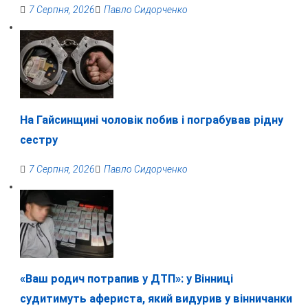
7 Серпня, 2026
Павло Сидорченко
На Гайсинщині чоловік побив і пограбував рідну
сестру
7 Серпня, 2026
Павло Сидорченко
«Ваш родич потрапив у ДТП»: у Вінниці
судитимуть афериста, який видурив у вінничанки