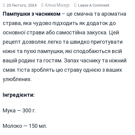
Аліна Мазур
On
20 Лютого, 2024
Leave A Comment
ПАМПУШКИ
Пампушки з часником
– це смачна та ароматна
З
страва, яка чудово підходить як додаток до
ЧАСНИКОМ
основної страви або самостійна закуска. Цей
рецепт дозволяє легко та швидко приготувати
ніжні та пухкі пампушки, які сподобаються всій
вашій родині та гостям. Запах часнику та ніжний
смак тіста зроблять цю страву однією з ваших
улюблених.
Інгредієнти:
Мука — 300 г.
Молоко — 150 мл.