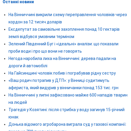
Останні новини
На Вінниччині викрили схему переправлення чоловіків через
кордон за 12 тисяч доларів
Ексдепутат за самовільне захоплення понад 10 гектарів
землі відбувся умовним терміном
Зелений Південний Буг і «ідеальні» аналізи: що показали
проби води і про що вони не говорять
Негода наробила лиха на Вінниччині: дерева падали на
дороги й автомобілі
На Гайсинщині чоловік побив і пограбував рідну сестру
«Ваш родич потрапив у ДТП»: у Вінниці судитимуть
афериста, який видурив у вінничанки понад 153 тис. грн
На Вінниччині у липні зафіксовано майже 600 нападів тварин
на людей
Трагедія у Козятині: після стрибка у воду загинув 15-річний
юнак
Донька відомого агробарона виграла суд у газової компанії: