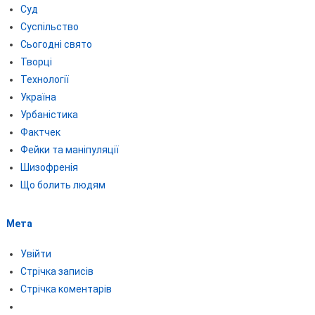
Суд
Суспільство
Сьогодні свято
Творці
Технології
Україна
Урбаністика
Фактчек
Фейки та маніпуляції
Шизофренія
Що болить людям
Мета
Увійти
Стрічка записів
Стрічка коментарів