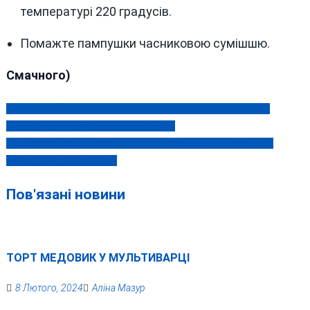
температурі 220 градусів.
Помажте пампушки часниковою сумішшю.
Смачного)
ВІННИЦЬКИЙ РЕЦИДИВІСТ ПОГРОЖУВАВ НАСИЛЬСТВОМ
Навігація
СУДДІ: ЙОМУ ОГОЛОШЕНО ПІДОЗРУ
записів
ПОБІЧНІ НАСЛІДКИ ВАКЦИН ВІД КОРОНАВІРУСУ: АРИТМІЯ,
ГІПЕРТОНІЯ, ТРОМБОЗИ
Пов'язані новини
ТОРТ МЕДОВИК У МУЛЬТИВАРЦІ
8 Лютого, 2024
Аліна Мазур