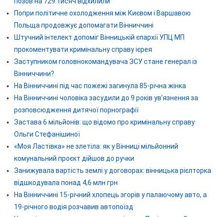
позов на 729 тисяч відхилили
Попри політичне охолодження між Києвом і Варшавою
Польща продовжує допомагати Вінниччині
Штучний інтелект допоміг Вінницькій єпархії УПЦ МП
прокоментувати кримінальну справу ієрея
Заступником головнокомандувача ЗСУ стане генерал із
Вінниччини?
На Вінниччині під час пожежі загинула 85-річна жінка
На Вінниччині чоловіка засудили до 9 років ув’язнення за
розповсюдження дитячої порнографії
Застава 6 мільйонів: що відомо про кримінальну справу
Ольги Стефанішиної
«Моя Ластівка» не злетіла: як у Вінниці мільйонний
комунальний проєкт дійшов до ручки
Занижувала вартість землі у договорах: вінницька рієлторка
відшкодувала понад 4,6 млн грн
На Вінниччині 15-річний хлопець згорів у палаючому авто, а
19-річного водія розчавив автопоїзд