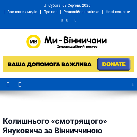
Skip
Субота, 08 Серпня, 2026
to
Засновник медіа
Про нас
Редакційна політика
Наші контакти
content
Ми Вінничани
Незалежний інформаційний портал Вінничини
Колишнього «смотрящого»
Януковича за Вінниччиною