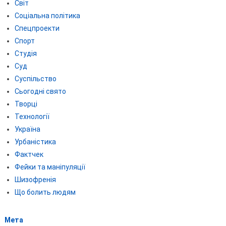
Світ
Соціальна політика
Спецпроекти
Спорт
Студія
Суд
Суспільство
Сьогодні свято
Творці
Технології
Україна
Урбаністика
Фактчек
Фейки та маніпуляції
Шизофренія
Що болить людям
Мета