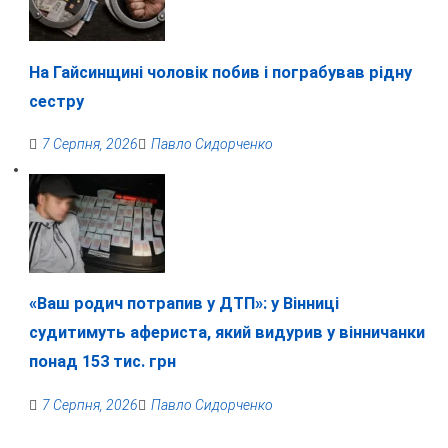
На Гайсинщині чоловік побив і пограбував рідну
сестру
7 Серпня, 2026
Павло Сидорченко
«Ваш родич потрапив у ДТП»: у Вінниці
судитимуть афериста, який видурив у вінничанки
понад 153 тис. грн
7 Серпня, 2026
Павло Сидорченко