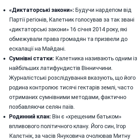
«Диктаторські закони»:
Будучи нардепом від
Партії регіонів, Калетник голосував за так звані
«диктаторські закони» 16 січня 2014 року, які
обмежували права громадян та призвели до
ескалації на Майдані.
Сумнівні статки:
Калетника називають одним із
найбільших латифундистів Вінниччини.
Журналістські розслідування вказують, що його
родина контролює тисячі гектарів землі, часто
отриманих сумнівними методами, фактично
позбавляючи селян паїв.
Родинний клан:
Він є «хрещеним батьком»
впливового політичного клану. Його син, Ігор
Калєтнік, за часів Януковича очолював Митну