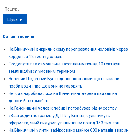
Пошук:
Останні новини
На Вінниччині викрили схему переправлення чоловіків через
кордон за 12 тисяч доларів
Ексдепутат за самовільне захоплення понад 10 гектарів
землі відбувся умовним терміном
Зелений Південний Буг і «ідеальні» аналізи: що показали
проби води і про що вони не говорять
Негода наробила лиха на Вінниччині: дерева падали на
дороги й автомобілі
На Гайсинщині чоловік побив і пограбував рідну сестру
«Ваш родич потрапив у ДТП»: у Вінниці судитимуть
афериста, який видурив у вінничанки понад 153 тис. грн
На Вінниччині у липні зафіксовано майже 600 нападів тварин