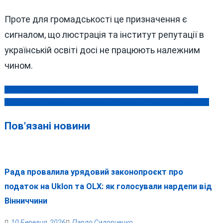
Проте для громадськості це призначення є
сигналом, що люстрація та інститут репутації в
українській освіті досі не працюють належним
чином.
Незламні ветерани з Вінниці отримали державні нагороди
Навігація
У Вінниці підтвердили вирок завучці-колаборантці з Донбасу
записів
Пов'язані новини
Рада провалила урядовий законопроєкт про
податок на Uklon та OLX: як голосували нардепи від
Вінниччини
10 Березня, 2026
Павло Сидорченко