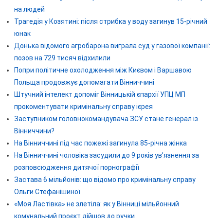
на людей
Трагедія у Козятині: після стрибка у воду загинув 15-річний
юнак
Донька відомого агробарона виграла суд у газової компанії:
позов на 729 тисяч відхилили
Попри політичне охолодження між Києвом і Варшавою
Польща продовжує допомагати Вінниччині
Штучний інтелект допоміг Вінницькій єпархії УПЦ МП
прокоментувати кримінальну справу ієрея
Заступником головнокомандувача ЗСУ стане генерал із
Вінниччини?
На Вінниччині під час пожежі загинула 85-річна жінка
На Вінниччині чоловіка засудили до 9 років ув’язнення за
розповсюдження дитячої порнографії
Застава 6 мільйонів: що відомо про кримінальну справу
Ольги Стефанішиної
«Моя Ластівка» не злетіла: як у Вінниці мільйонний
комунальний проєкт дійшов до ручки