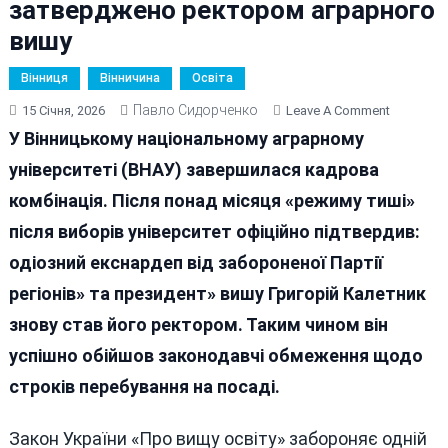
затверджено ректором аграрного
вишу
Вінниця
Вінничина
Освіта
Павло Сидорченко
On
15 Січня, 2026
Leave A Comment
Колишнь
У Вінницькому національному аграрному
«смотря
університеті (ВНАУ) завершилася кадрова
Янукович
комбінація. Після понад місяця «режиму тиші»
За
Вінниччи
після виборів університет офіційно підтвердив:
Затверд
одіозний екснардеп від забороненої Партії
Ректоро
регіонів» та президент» вишу Григорій Калетник
Аграрног
Вишу
знову став його ректором. Таким чином він
успішно обійшов законодавчі обмеження щодо
строків перебування на посаді.
Закон України «Про вищу освіту» забороняє одній