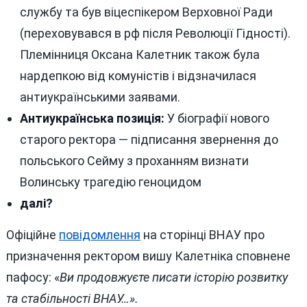
службу та був віцеспікером Верховної Ради
(переховувався в рф після Революції Гідності).
Племінниця Оксана Калетник також була
нардепкою від комуністів і відзначилася
антиукраїнськими заявами.
Антиукраїнська позиція:
У біографії нового
старого ректора — підписання звернення до
польського Сейму з проханням визнати
Волинську трагедію геноцидом
далі?
Офіційне
повідомлення
на сторінці ВНАУ про
призначення ректором вишу Калетніка сповнене
пафосу: «
Ви продовжуєте писати історію розвитку
та стабільності ВНАУ…».