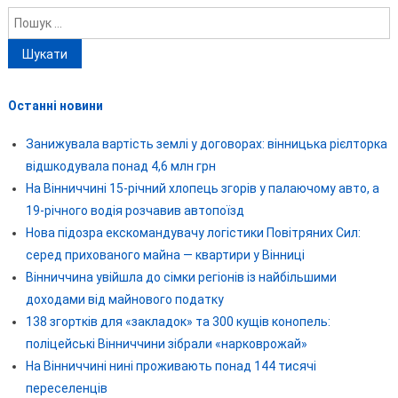
Пошук:
Останні новини
Занижувала вартість землі у договорах: вінницька рієлторка
відшкодувала понад 4,6 млн грн
На Вінниччині 15-річний хлопець згорів у палаючому авто, а
19-річного водія розчавив автопоїзд
Нова підозра екскомандувачу логістики Повітряних Сил:
серед прихованого майна — квартири у Вінниці
Вінниччина увійшла до сімки регіонів із найбільшими
доходами від майнового податку
138 згортків для «закладок» та 300 кущів конопель:
поліцейські Вінниччини зібрали «нарковрожай»
На Вінниччині нині проживають понад 144 тисячі
переселенців