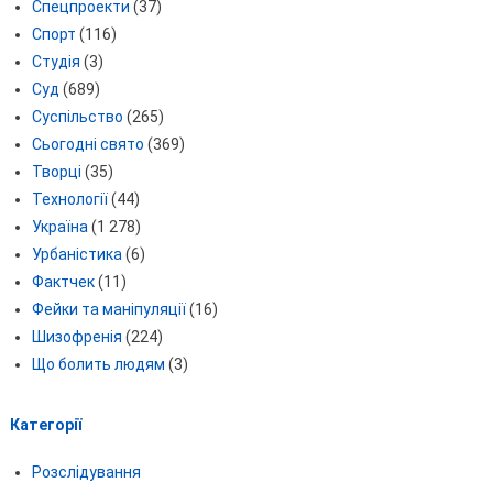
Спецпроекти
(37)
Спорт
(116)
Студія
(3)
Суд
(689)
Суспільство
(265)
Сьогодні свято
(369)
Творці
(35)
Технології
(44)
Україна
(1 278)
Урбаністика
(6)
Фактчек
(11)
Фейки та маніпуляції
(16)
Шизофренія
(224)
Що болить людям
(3)
Категорії
Розслідування