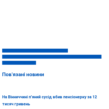
СВИНЯЧА РУЛЬКА ЗАПЕЧЕНА У ДУХОВЦІ
Навігація
ЯКА ДОЛЯ ПІДЛІТКА З ТЯЖИЛОВА, ЩО ОБРІЗАВ НА ВУЛИЦЯХ
записів
ДІВЧАТАМ ВОЛОССЯ
Пов'язані новини
На Вінниччині п’яний сусід вбив пенсіонерку за 12
тисяч гривень