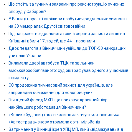
Що стоїть за гучними заявами про реконструкцію очисних
споруд у Сабарові?
У Вінниці нарешті вирішили позбутися радянських символів
на 30 меморіалах Другої світової війни
Під час ракетно-дронової атаки 5 серпня рашисти лише на
Київщині вбили 17 людей, ще 44 – поранили
Двоє педагогів з Вінниччини увійшли до ТОП-50 найкращих
учителів України
Виламали двері автобуса ТЦК та звільнили
військовозобов’язаного: суд оштрафував одного з учасників
інциденту
ЄС продовжив тимчасовий захист для українців, але
запровадив обмеження для новоприбулих
Глянцевий фасад МХП: що приховує красивий піар
найбільшого роботодавця Вінниччини?
«Велике будівництво» ніколи не закінчується: вінницька
«Автострада» знову отримала сотні мільйонів
Затримання у Вінниці ієрея УПЦ МП, який «відмазував» від