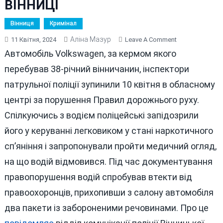
ВІННИЦІ
Вінниця
Кримінал
Аліна Мазур
On
11 Квітня, 2024
Leave A Comment
НАРКОМАН
Автомобіль Volkswagen, за кермом якого
ПІД
перебував 38-річний вінничанин, інспектори
“КАЙФОМ”
патрульної поліції зупинили 10 квітня в обласному
ТА
З
центрі за порушення Правил дорожнього руху.
“ТОВАРОМ”
Спілкуючись з водієм поліцейські запідозрили
НЕ
його у керуванні легковиком у стані наркотичного
ВТІК
ВІД
сп’яніння і запропонували пройти медичний огляд,
ПОЛІЦІЇ
на що водій відмовився. Під час документування
У
правопорушення водій спробував втекти від
ВІННИЦІ
правоохоронців, прихопивши з салону автомобіля
два пакети із забороненими речовинами. Про це