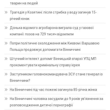
тварин на людей
Трагедія у Козятині: після стрибка у воду загинув 15-
річний юнак
Донька відомого агробарона виграла суд у газової
компанії: позов на 729 тисяч відхилили
Попри політичне охолодження між Києвом і Варшавою
Польща продовжує допомагати Вінниччині
Штучний інтелект допоміг Вінницькій єпархії УПЦ МП
прокоментувати кримінальну справу ієрея
Заступником головнокомандувача ЗСУ стане генерал із
Вінниччини?
На Вінниччині під час пожежі загинула 85-річна жінка
На Вінниччині чоловіка засудили до 9 років ув’язнення за
розповсюдження дитячої порнографії