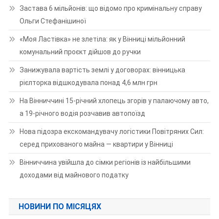
Застава 6 мільйонів: що відомо про кримінальну справу
Ольги Стефанішиної
«Моя Ластівка» не злетіла: як у Вінниці мільйонний
комунальний проєкт дійшов до ручки
Занижувала вартість землі у договорах: вінницька
рієлторка відшкодувала понад 4,6 млн грн
На Вінниччині 15-річний хлопець згорів у палаючому авто,
а 19-річного водія розчавив автопоїзд
Нова підозра екскомандувачу логістики Повітряних Сил:
серед прихованого майна — квартири у Вінниці
Вінниччина увійшла до сімки регіонів із найбільшими
доходами від майнового податку
НОВИНИ ПО МІСЯЦЯХ