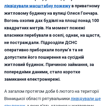
Ліквідували
ліквідували масштабну пожежу
в приватному
Масштабну
житловому будинку на вулиці Олеся Гончара.
Пожежу,
Вогонь охопив дах будівлі на площі понад 100
А
Ще
квадратних метрів. На момент пожежі
Сім
власники перебували в оселі, однак, на щастя,
—
не постраждали. Підрозділи ДСНС
На
Території
оперативно приборкали полум’я та не
Області
допустили його поширення на сусідній
житловий будинок. Причиною займання, за
попередніми даними, стало коротке
замикання електромережі.
А загалом протягом доби 6 лютого на території
Вінницької області рятувальники
ліквідували ще
сім пожеж
, з яких п’ять сталися у житловому