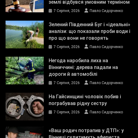
землі відбувся умовним терміном
7 Серпня, 2026
Павло Сидорченко
Зелений Південний Буг і «ідеальні»
аналізи: що показали проби води і
про що вони не говорять
7 Серпня, 2026
Павло Сидорченко
Негода наробила лиха на
Вінниччині: дерева падали на
дороги й автомобілі
7 Серпня, 2026
Павло Сидорченко
На Гайсинщині чоловік побив і
пограбував рідну сестру
7 Серпня, 2026
Павло Сидорченко
«Ваш родич потрапив у ДТП»: у
Вінниці судитимуть афериста,