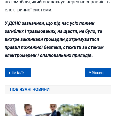
автомобіля, який спалахнув через несправність
електричної системи.
У ДСНС зазначили, що під час усіх пожеж
загиблих і травмованих, на щастя, не було, та
вкотре закликали громадян дотримуватися
правил пожежної безпеки, стежити за станом
електромереж і опалювальних приладів.
Навігація
На Київщині та в Могилеві-Подільському затримали вінничан, які організовували незаконний виїзд за кордон
У Вінниці до 10 років тюрми заочно засудили горлівського «гвардії єфрейтора днр» Лугового
записів
ПОВ'ЯЗАНІ НОВИНИ