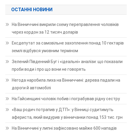
ОСТАННІ НОВИНИ
На Вінниччині викрили схему переправлення чоловіків
через кордон за 12 тисяч доларів
Ексдепутат за самовільне захоплення понад 10 гектарів
землі відбувся умовним терміном
Зелений Південний Буг і «ідеальні» аналізи: що показали
проби води і про що вони не говорять
Негода наробила лиха на Вінниччині: дерева падали на
дороги й автомобілі
На Гайсинщині чоловік побив і пограбував рідну сестру
«Ваш родич потрапив у ДТП»: у Вінниці судитимуть
афериста, який видурив у вінничанки понад 153 тис. грн
На Вінниччині у липні зафіксовано майже 600 нападів