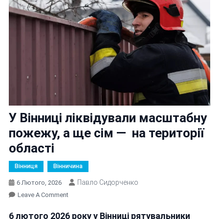
У Вінниці ліквідували масштабну
пожежу, а ще сім — на території
області
Вінниця
Вінничина
Павло Сидорченко
6 Лютого, 2026
On
Leave A Comment
У
6 лютого 2026 року у Вінниці рятувальники
Вінниці