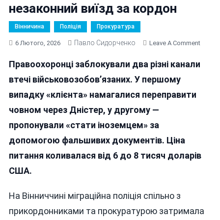
незаконний виїзд за кордон
Вінничина
Поліція
Прокуратура
Павло Сидорченко
On
6 Лютого, 2026
Leave A Comment
На
Правоохоронці заблокували два різні канали
Київщи
Та
втечі військовозобов’язаних. У першому
В
випадку «клієнта» намагалися переправити
Могиле
човном через Дністер, у другому —
Поділ
Затри
пропонували «стати іноземцем» за
Віннич
допомогою фальшивих документів. Ціна
Які
питання коливалася від 6 до 8 тисяч доларів
Орган
Незак
США.
Виїзд
За
На Вінниччині міграційна поліція спільно з
Кордо
прикордонниками та прокуратурою затримала