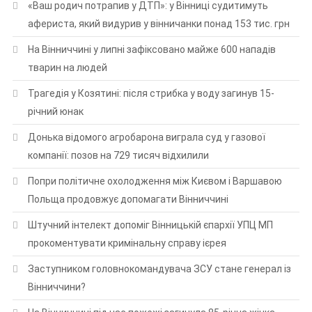
«Ваш родич потрапив у ДТП»: у Вінниці судитимуть
афериста, який видурив у вінничанки понад 153 тис. грн
На Вінниччині у липні зафіксовано майже 600 нападів
тварин на людей
Трагедія у Козятині: після стрибка у воду загинув 15-
річний юнак
Донька відомого агробарона виграла суд у газової
компанії: позов на 729 тисяч відхилили
Попри політичне охолодження між Києвом і Варшавою
Польща продовжує допомагати Вінниччині
Штучний інтелект допоміг Вінницькій єпархії УПЦ МП
прокоментувати кримінальну справу ієрея
Заступником головнокомандувача ЗСУ стане генерал із
Вінниччини?