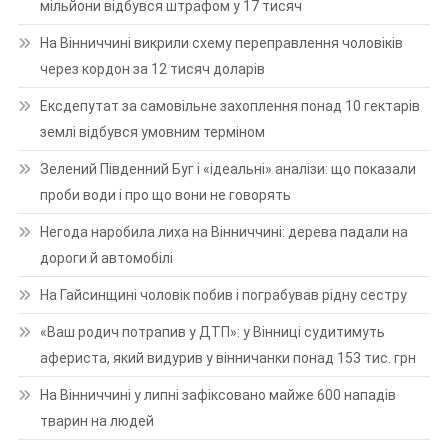
мільйони відбувся штрафом у 17 тисяч
На Вінниччині викрили схему переправлення чоловіків
через кордон за 12 тисяч доларів
Ексдепутат за самовільне захоплення понад 10 гектарів
землі відбувся умовним терміном
Зелений Південний Буг і «ідеальні» аналізи: що показали
проби води і про що вони не говорять
Негода наробила лиха на Вінниччині: дерева падали на
дороги й автомобілі
На Гайсинщині чоловік побив і пограбував рідну сестру
«Ваш родич потрапив у ДТП»: у Вінниці судитимуть
афериста, який видурив у вінничанки понад 153 тис. грн
На Вінниччині у липні зафіксовано майже 600 нападів
тварин на людей