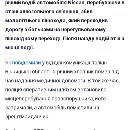
П’ЯНИ
річний водій автомобіля Nissan, перебуваючи в
ВОДІЙ
стані алкогольного сп’яніння, збив
ВТІК,
малолітнього пішохода, який переходив
ЗБИВ
НА
дорогу з батьками на нерегульованому
СМЕР
пішохідному переході. Після наїзду водій втік з
5-
місця події.
РІЧНУ
ДИТИ
Як
повідомили
у відділі комунікації поліції
Вінницької області, 5-річний хлопчик помер під
час надання медичної допомоги. В той же час,
поліція оперативним шляхом встановила
місцеперебування правопорушника, його
затримали, а автомобіль помістили на
арештмайданчик.