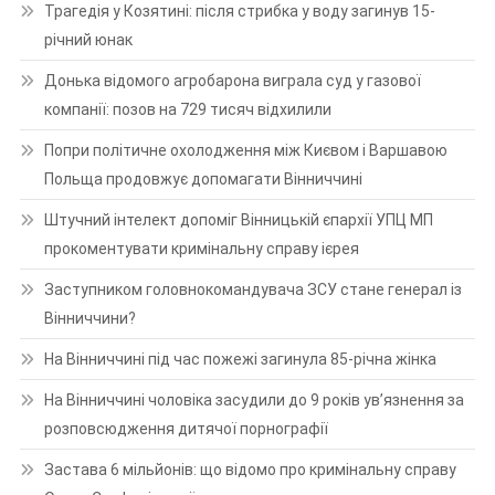
Трагедія у Козятині: після стрибка у воду загинув 15-
річний юнак
Донька відомого агробарона виграла суд у газової
компанії: позов на 729 тисяч відхилили
Попри політичне охолодження між Києвом і Варшавою
Польща продовжує допомагати Вінниччині
Штучний інтелект допоміг Вінницькій єпархії УПЦ МП
прокоментувати кримінальну справу ієрея
Заступником головнокомандувача ЗСУ стане генерал із
Вінниччини?
На Вінниччині під час пожежі загинула 85-річна жінка
На Вінниччині чоловіка засудили до 9 років ув’язнення за
розповсюдження дитячої порнографії
Застава 6 мільйонів: що відомо про кримінальну справу