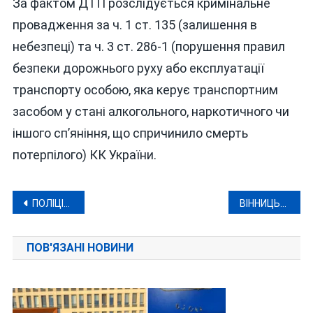
За фактом ДТП розслідується кримінальне
провадження за ч. 1 ст. 135 (залишення в
небезпеці) та ч. 3 ст. 286-1 (порушення правил
безпеки дорожнього руху або експлуатації
транспорту особою, яка керує транспортним
засобом у стані алкогольного, наркотичного чи
іншого сп’яніння, що спричинило смерть
потерпілого) КК України.
Навігація
ПОЛІЦІЯ ВІННИЧЧИНИ: ВСТАНОВЛЕНО ЧОЛОВІКА, ЯКИЙ ПОКАЗУВАВ ГОЛИЙ ЗАД ПІД ЧАС БЛАГОДІЙНОГО КОНЦЕРТУ
ВІННИЦЬКА 59 ОМПБр ВХОДИТЬ У ТОП-5 ПІДРОЗДІЛІВ СИЛ ОБОРОНИ, ЯКИМИ УКРАЇНЦІ ЦІКАВЛЯТЬСЯ НАЙБІЛЬШЕ
записів
ПОВ'ЯЗАНІ НОВИНИ