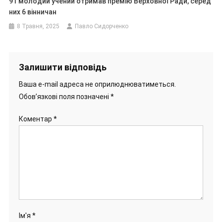
91 молодий учений отримав премію Верховної Ради, серед
них 6 вінничан
8 Травня, 2025
Павло Сидорченко
Залишити відповідь
Ваша e-mail адреса не оприлюднюватиметься.
Обов’язкові поля позначені
*
Коментар
*
Ім'я
*