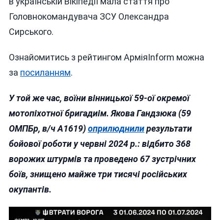
в українській Вікіпедії мала стаття про
Головнокомандувача ЗСУ Олександра
Сирського.
Ознайомитись з рейтингом АрміяInform можна
за
посиланням
.
У той же час, воїни вінницької 59-ої окремої
мотопіхотної бригадиім. Якова Гандзюка (59
ОМПБр, в/ч А1619)
оприлюднили
результати
бойової роботи у червні 2024 р.: відбито 368
ворожих штурмів та проведено 67 зустрічних
боїв, знищено майже три тисячі російських
окупантів.