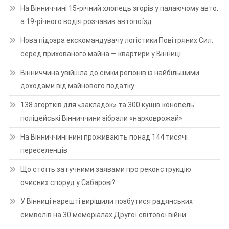
На Вінниччині 15-річний хлопець згорів у палаючому авто,
а 19-річного водія розчавив автопоїзд
Нова підозра екскомандувачу логістики Повітряних Сил:
серед прихованого майна — квартири у Вінниці
Вінниччина увійшла до сімки регіонів із найбільшими
доходами від майнового податку
138 згортків для «закладок» та 300 кущів конопель:
поліцейські Вінниччини зібрали «нарковрожай»
На Вінниччині нині проживають понад 144 тисячі
переселенців
Що стоїть за гучними заявами про реконструкцію
очисних споруд у Сабарові?
У Вінниці нарешті вирішили позбутися радянських
символів на 30 меморіалах Другої світової війни