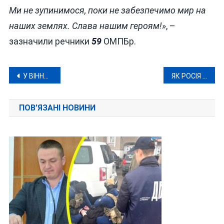
Ми не зупинимося, поки не забезпечимо мир на
наших землях. Слава нашим героям!»
, –
зазначили речники
59
ОМПБр.
Навігація
У ВІННИЦІ П’ЯНИЙ ВОДІЙ ВТІК, ЗБИВШИ НА СМЕРТЬ 5-РІЧНУ ДИТИНУ
ЯК РОСІЯ ВІДБРІХУЄТЬСЯ ПІСЛЯ РАКЕТНОГО УДАРУ ПО ДИТЯЧІЙ ЛІКАРНІ «ОХМАТДИТ»
записів
ПОВ'ЯЗАНІ НОВИНИ