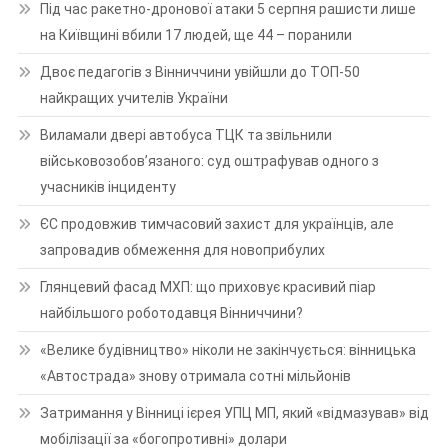
Під час ракетно-дронової атаки 5 серпня рашисти лише
на Київщині вбили 17 людей, ще 44 – поранили
Двоє педагогів з Вінниччини увійшли до ТОП-50
найкращих учителів України
Виламали двері автобуса ТЦК та звільнили
військовозобов’язаного: суд оштрафував одного з
учасників інциденту
ЄС продовжив тимчасовий захист для українців, але
запровадив обмеження для новоприбулих
Глянцевий фасад МХП: що приховує красивий піар
найбільшого роботодавця Вінниччини?
«Велике будівництво» ніколи не закінчується: вінницька
«Автострада» знову отримала сотні мільйонів
Затримання у Вінниці ієрея УПЦ МП, який «відмазував» від
мобілізації за «богопротивні» долари