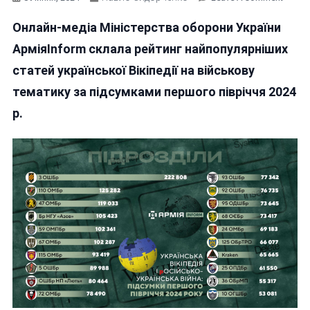
ВІННИ
Онлайн-медіа Міністерства оборони України
59
ОМПБ
АрміяInform склала рейтинг найпопулярніших
ВХОД
статей української Вікіпедії на військову
У
тематику за підсумками першого півріччя 2024
ТОП-5
ПІДРО
р.
СИЛ
ОБОРО
ЯКИМ
УКРАЇ
ЦІКАВ
НАЙБІ