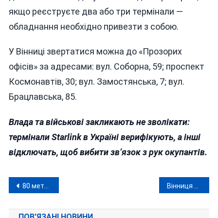
якщо реєструєте два або три термінали —
обладнання необхідно привезти з собою.
У Вінниці звертатися можна до «Прозорих
офісів» за адресами: вул. Соборна, 59; проспект
Космонавтів, 30; вул. Замостянська, 7; вул.
Брацлавська, 85.
Влада та військові закликають не зволікати:
термінали Starlink в Україні верифікують, а інші
відключать, щоб вибити зв’язок з рук окупантів.
Навігація
80 метрів від берега і без шансів: на Вінниччині з річки знову дістали потопельника
Вінниця прощатиметься з бойовою медикинею Вікторією Іванцовою, яка загинула на фронті
записів
ПОВ'ЯЗАНІ НОВИНИ