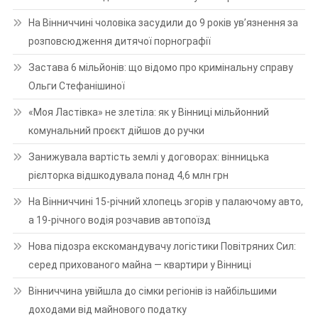
На Вінниччині чоловіка засудили до 9 років ув’язнення за
розповсюдження дитячої порнографії
Застава 6 мільйонів: що відомо про кримінальну справу
Ольги Стефанішиної
«Моя Ластівка» не злетіла: як у Вінниці мільйонний
комунальний проєкт дійшов до ручки
Занижувала вартість землі у договорах: вінницька
рієлторка відшкодувала понад 4,6 млн грн
На Вінниччині 15-річний хлопець згорів у палаючому авто,
а 19-річного водія розчавив автопоїзд
Нова підозра екскомандувачу логістики Повітряних Сил:
серед прихованого майна — квартири у Вінниці
Вінниччина увійшла до сімки регіонів із найбільшими
доходами від майнового податку