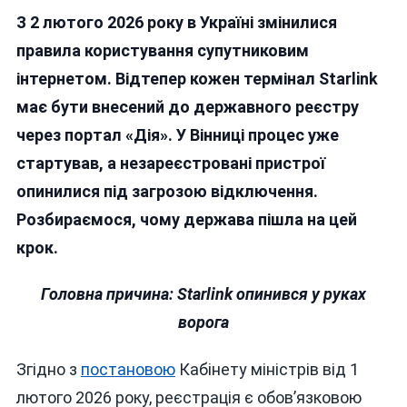
Чому
З 2 лютого 2026 року в Україні змінилися
В
Україні
правила користування супутниковим
Ввели
інтернетом. Відтепер кожен термінал Starlink
Обов’язкову
має бути внесений до державного реєстру
Реєстрацію
Терміналів
через портал «Дія». У Вінниці процес уже
Starlink
стартував, а незареєстровані пристрої
І
опинилися під загрозою відключення.
Де
Це
Розбираємося, чому держава пішла на цей
Можна
крок.
Зробити
У
Головна причина: Starlink опинився у руках
Вінниці
ворога
Згідно з
постановою
Кабінету міністрів від 1
лютого 2026 року, реєстрація є обов’язковою