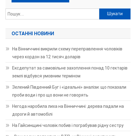
Пошук:
ОСТАННІ НОВИНИ
На Вінниччині викрили схему переправлення чоловіків
через кордон за 12 тисяч доларів
Ексдепутат за самовільне захоплення понад 10 гектарів
землі відбувся умовним терміном
Зелений Південний Буг і «ідеальні» аналізи: що показали
проби води і про що вони не говорять
Негода наробила лиха на Вінниччині: дерева падали на
дороги й автомобілі
На Гайсинщині чоловік побив і пограбував рідну сестру