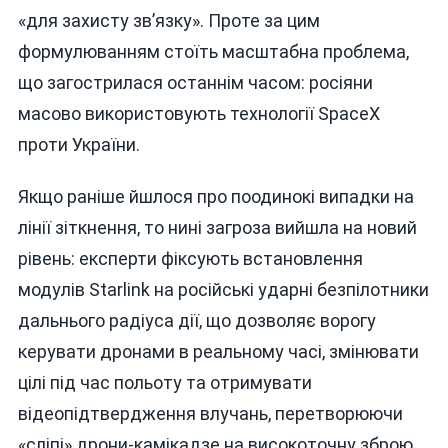
«для захисту зв’язку». Проте за цим
формулюванням стоїть масштабна проблема,
що загострилася останнім часом: росіяни
масово використовують технології SpaceX
проти України.
Якщо раніше йшлося про поодинокі випадки на
лінії зіткнення, то нині загроза вийшла на новий
рівень: експерти фіксують встановлення
модулів Starlink на російські ударні безпілотники
дальнього радіуса дії, що дозволяє ворогу
керувати дронами в реальному часі, змінювати
цілі під час польоту та отримувати
відеопідтвердження влучань, перетворюючи
«сліпі» дрони-камікадзе на високоточну зброю