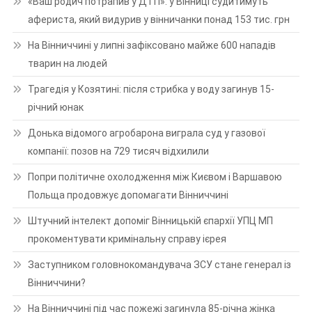
«Ваш родич потрапив у ДТП»: у Вінниці судитимуть
афериста, який видурив у вінничанки понад 153 тис. грн
На Вінниччині у липні зафіксовано майже 600 нападів
тварин на людей
Трагедія у Козятині: після стрибка у воду загинув 15-
річний юнак
Донька відомого агробарона виграла суд у газової
компанії: позов на 729 тисяч відхилили
Попри політичне охолодження між Києвом і Варшавою
Польща продовжує допомагати Вінниччині
Штучний інтелект допоміг Вінницькій єпархії УПЦ МП
прокоментувати кримінальну справу ієрея
Заступником головнокомандувача ЗСУ стане генерал із
Вінниччини?
На Вінниччині під час пожежі загинула 85-річна жінка