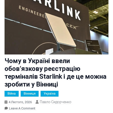
Чому в Україні ввели
обов’язкову реєстрацію
терміналів Starlink і де це можна
зробити у Вінниці
Війна
Вінниця
Україна
Павло Сидорченко
4 Лютого, 2026
On
Leave A Comment