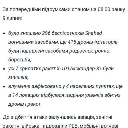
За попередніми підсумками станом на 08:00 ранку
9 липня:
було знищено 296 беспілотників Shahed
вогневими засобами, ще 415 дронів-імітаторів
були подавлені засобами радіоелектронної
боротьби;
усі 7 крилатих ракет Х-101/«Іскандер-К» були
знищені;
влучання зафіксовано у 4 населених пунктах, ще
в 14 локаціях відбулося падіння уламків збитих
дронів і ракет.
До відбиття атаки залучались авіація, зенітні
ракетні війська, підрозділи РЕБ, мобільні вогневі