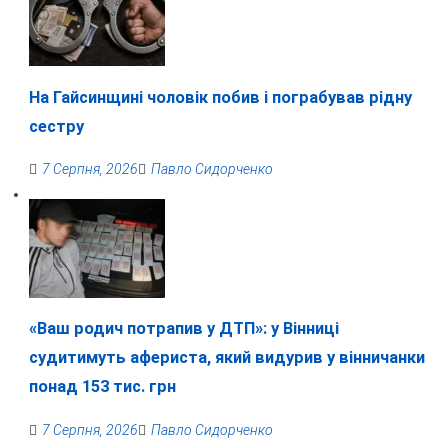
На Гайсинщині чоловік побив і пограбував рідну
сестру
7 Серпня, 2026
Павло Сидорченко
«Ваш родич потрапив у ДТП»: у Вінниці
судитимуть афериста, який видурив у вінничанки
понад 153 тис. грн
7 Серпня, 2026
Павло Сидорченко