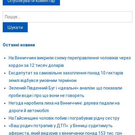
Пошук:
Останні новини
На Вінниччині викрили схему переправлення чоловіків через
кордон за 12 тисяч доларів
Ексдепутат за самовільне захоплення понад 10 гектарів
землі відбувся умовним терміном
Зелений Південний Буг і «ідеальні» аналізи: що показали
проби води і про що вони не говорять
Негода наробила лиха на Вінниччині: дерева падали на
дороги й автомобілі
На Гайсинщині чоловік побив і пограбував рідну сестру
«Ваш родич потрапив у ДТП»: у Вінниці судитимуть
афериста, який видурив у вінничанки понад 153 тис. грн