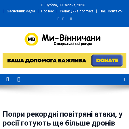
Skip
Субота, 08 Серпня, 2026
to
Засновник медіа
Про нас
Редакційна політика
Наші контакти
content
Ми Вінничани
Незалежний інформаційний портал Вінничини
Попри рекордні повітряні атаки, у
росії готують ще більше дронів