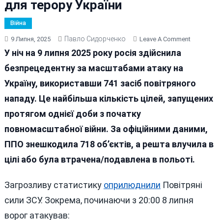
для терору України
Війна
Павло Сидорченко
On
9 Липня, 2025
Leave A Comment
Попри
У ніч на 9 липня 2025 року росія здійснила
Рекордні
безпрецедентну за масштабами атаку на
Повітряні
Україну, використавши 741 засіб повітряного
Атаки,
У
нападу. Це найбільша кількість цілей, запущених
Росії
протягом однієї доби з початку
Готують
повномасштабної війни. За офіційними даними,
Ще
Більше
ППО знешкодила 718 об’єктів, а решта влучила в
Дронів
цілі або була втрачена/подавлена в польоті.
Для
Терору
Загрозливу статистику
оприлюднили
Повітряні
України
сили ЗСУ. Зокрема, починаючи з 20:00 8 липня
ворог атакував: