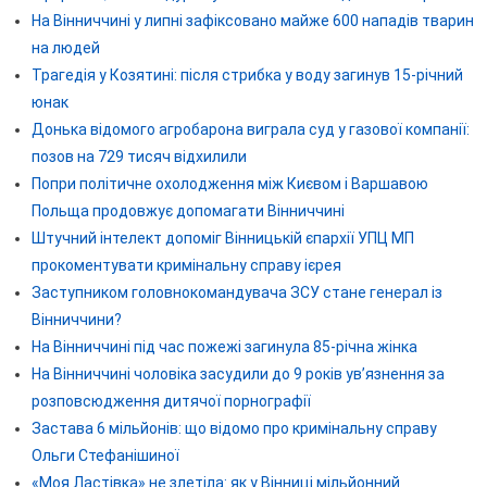
На Вінниччині у липні зафіксовано майже 600 нападів тварин
на людей
Трагедія у Козятині: після стрибка у воду загинув 15-річний
юнак
Донька відомого агробарона виграла суд у газової компанії:
позов на 729 тисяч відхилили
Попри політичне охолодження між Києвом і Варшавою
Польща продовжує допомагати Вінниччині
Штучний інтелект допоміг Вінницькій єпархії УПЦ МП
прокоментувати кримінальну справу ієрея
Заступником головнокомандувача ЗСУ стане генерал із
Вінниччини?
На Вінниччині під час пожежі загинула 85-річна жінка
На Вінниччині чоловіка засудили до 9 років ув’язнення за
розповсюдження дитячої порнографії
Застава 6 мільйонів: що відомо про кримінальну справу
Ольги Стефанішиної
«Моя Ластівка» не злетіла: як у Вінниці мільйонний