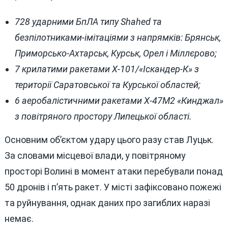
728 ударними БпЛА типу Shahed та
безпілотниками-імітаціями з напрямків: Брянськ,
Приморсько-Ахтарськ, Курськ, Орел і Міллєрово;
7 крилатими ракетами Х-101/«Іскандер-К» з
території Саратовської та Курської областей;
6 аеробалістичними ракетами Х-47М2 «Кинджал»
з повітряного простору Липецької області.
Основним об’єктом удару цього разу став Луцьк.
За словами місцевої влади, у повітряному
просторі Волині в момент атаки перебували понад
50 дронів і п’ять ракет. У місті зафіксовано пожежі
та руйнування, однак даних про загиблих наразі
немає.