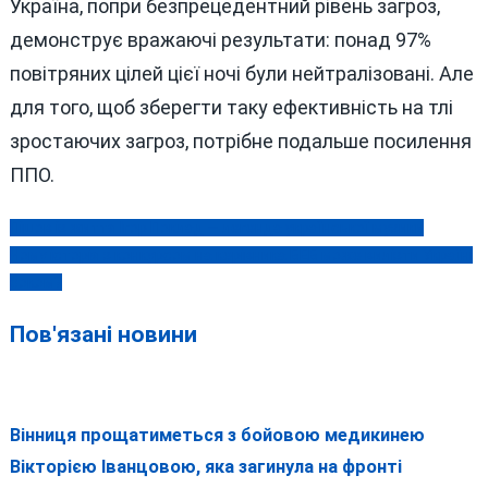
Україна, попри безпрецедентний рівень загроз,
демонструє вражаючі результати: понад 97%
повітряних цілей цієї ночі були нейтралізовані. Але
для того, щоб зберегти таку ефективність на тлі
зростаючих загроз, потрібне подальше посилення
ППО.
Пішов із життя Ігор Поклад — легенда української музики
Навігація
Чому історія з конкурсом на керівника БЕБ може вилізти Україні
записів
боком?
Пов'язані новини
Вінниця прощатиметься з бойовою медикинею
Вікторією Іванцовою, яка загинула на фронті