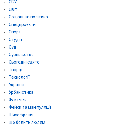
СБУ
Світ
Соціальна політика
Спецпроекти
Спорт
Студія
Суд
Суспільство
Сьогодні свято
Творці
Технології
Україна
Урбаністика
Фактчек
Фейки та маніпуляції
Шизофренія
Що болить людям