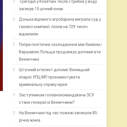
Трагедія у Козятині: після стрибка у воду
загинув 15-річний юнак
Донька відомого агробарона виграла суд у
газової компанії: позов на 729 тисяч
відхилили
Попри політичне охолодження між Києвом і
Варшавою Польща продовжує допомагати
Вінниччині
Штучний інтелект допоміг Вінницькій
єпархії УПЦ МП прокоментувати
кримінальну справу ієрея
Заступником головнокомандувача ЗСУ
стане генерал із Вінниччини?
На Вінниччині під час пожежі загинула 85-
річна жінка