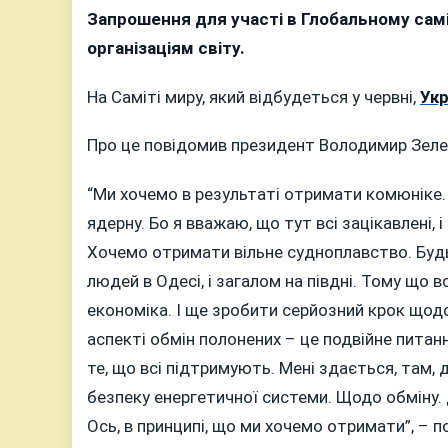
САМІТ
Запрошення для участі в Глобальному самі
МИРУ:
організаціям світу.
ЩО
ХОЧЕ
На Саміті миру, який відбудеться у червні,
Ук
ОТРИМА
УКРАЇНА
Про це повідомив президент Володимир Зеленс
СКАЗАВ
ЗЕЛЕНС
“Ми хочемо в результаті отримати комюніке
ядерну. Бо я вважаю, що тут всі зацікавлені,
Хочемо отримати вільне судноплавство. Будь-
людей в Одесі, і загалом на півдні. Тому що во
економіка. І ще зробити серйозний крок щод
аспекті обмін полонених – це подвійне питанн
те, що всі підтримують. Мені здається, там, 
безпеку енергетичної системи. Щодо обміну. 
Ось, в принципі, що ми хочемо отримати”, – 