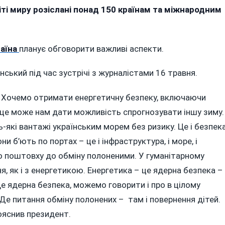
ті миру розіслані понад 150 країнам та міжнародним
раїна
планує обговорити важливі аспекти.
ТИ
ький під час зустрічі з журналістами 16 травня.
ЬКИЙ
. Хочемо отримати енергетичну безпеку, включаючи
 і це може нам дати можливість спрогнозувати іншу зиму.
які вантажі українським морем без ризику. Це і безпек
ни б’ють по портах – це і інфраструктура, і море, і
о поштовху до обміну полоненими. У гуманітарному
я, як і з енергетикою. Енергетика – це ядерна безпека –
де ядерна безпека, можемо говорити і про в цілому
Де питання обміну полонених – там і повернення дітей.
пояснив президент.