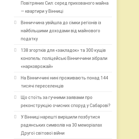
Повітряних Сил: серед прихованого майна
— квартири у Вінниці
Вінниччина увійшла до сімки регіонів із
найбільшими доходами від майнового
податку
138 згортків для «закладок» та 300 кущів
конопель: поліцейські Вінниччини зібрали
«нарковрожай»
На Вінниччині нині проживають понад 144
тисячі переселенців
Що стоїть за гучними заявами про
реконструкцію очисних споруд у Сабарові?
У Вінниці нарешті вирішили позбутися
радянських символів на 30 меморіалах
Другої світової війни