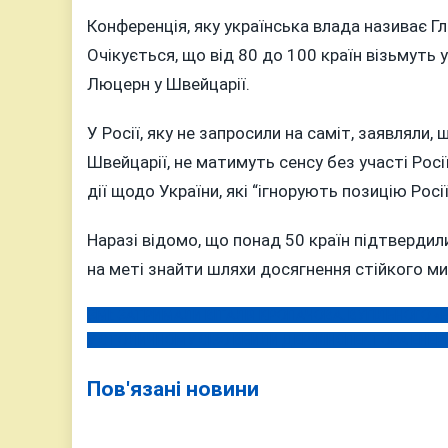
Конференція, яку українська влада називає Г
Очікується, що від 80 до 100 країн візьмуть 
Люцерн у Швейцарії.
У Росії, яку не запросили на саміт, заявляли, 
Швейцарії, не матимуть сенсу без участі Рос
дії щодо України, які “ігнорують позицію Росії,
Наразі відомо, що понад 50 країн підтвердили
на меті знайти шляхи досягнення стійкого мир
ЗМІ: ЗАТРИМАЛИ ВІТАЛІЯ КРОПАЧОВА, ВУГІЛЬНОГО 
Навігація
У СТОЛИЧНОМУ СІЗО ВБИЛИ ДЕРЖІНСПЕКТОРА ЕНЕР
записів
Пов'язані новини