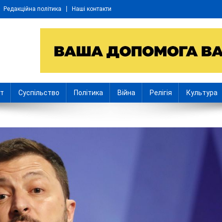
Редакційна політика
Наші контакти
іт
Суспільство
Політика
Війна
Релігія
Культура