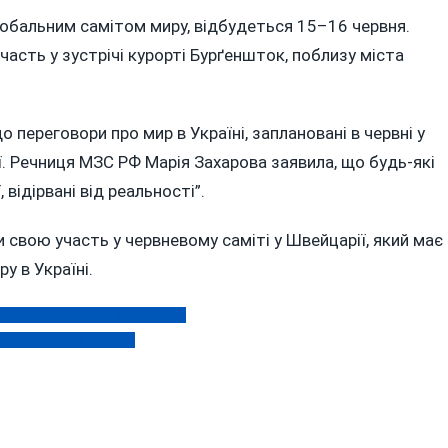
лобальним самітом миру, відбудеться 15–16 червня.
участь у зустрічі курорті Бурґеншток, поблизу міста
що переговори про мир в Україні, заплановані в червні у
ії. Речниця МЗС РФ Марія Захарова заявила, що будь-які
 відірвані від реальності”.
 свою участь у червневому саміті у Швейцарії, який має
у в Україні.
«БАРОНА» ЧАСІВ ПОРОШЕНКА
ГЕТИЧНОЇ МИТНИЦІ?