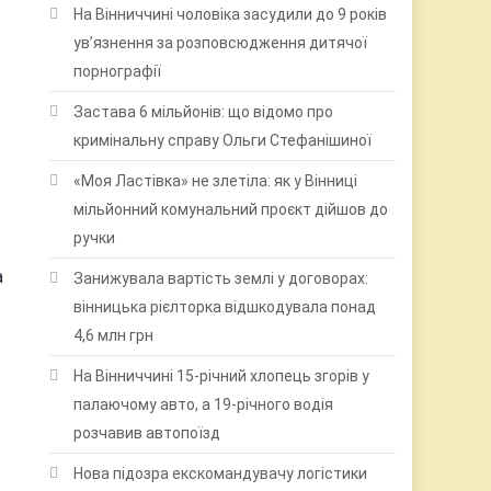
На Вінниччині чоловіка засудили до 9 років
ув’язнення за розповсюдження дитячої
порнографії
Застава 6 мільйонів: що відомо про
кримінальну справу Ольги Стефанішиної
«Моя Ластівка» не злетіла: як у Вінниці
мільйонний комунальний проєкт дійшов до
ручки
а
Занижувала вартість землі у договорах:
вінницька рієлторка відшкодувала понад
4,6 млн грн
На Вінниччині 15-річний хлопець згорів у
палаючому авто, а 19-річного водія
розчавив автопоїзд
Нова підозра екскомандувачу логістики