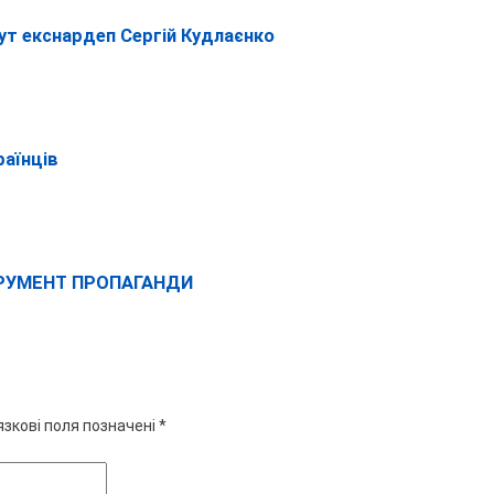
тут екснардеп Сергій Кудлаєнко
раїнців
СТРУМЕНТ ПРОПАГАНДИ
язкові поля позначені
*