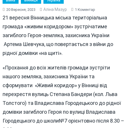
Війна
Вінниця
Україна
Аліна Мазур
До
20 Вересня, 2023
1 Коментар
У
21 вересня Вінницька міська територіальна
ВІННИЦІ
громада «живим коридором» зустрічатиме
21
загиблого Героя-земляка, захисника України
ВЕРЕСНЯ
ПРОЩАТИМУТЬСЯ
Артема Шевчука, що повертається з війни до
ІЗ
рідної домівки «на щиті».
ЗАГИБЛИМ
ГЕРОЄМ
«Прохання до всіх жителів громади зустріти
АРТЕМОМ
ШЕВЧУКОМ
нашого земляка, захисника України та
сформувати «Живий коридор» у Вінниці від
перехрестя вулиць Степана Бандери (кол. Льва
Толстого) та Владислава Городецького до рідної
домівки загиблого Героя по вулиці Владислава
Городецького до школи№7 орієнтовно після 8.30 –