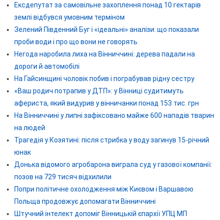
Ексдепутат за самовільне захоплення понад 10 гектарів
землі відбувся умовним терміном
Зелений Південний Буг і «ідеальні» аналізи: що показали
проби води і про що вони не говорять
Негода наробила лиха на Вінниччині: дерева падали на
дороги й автомобілі
На Гайсинщині чоловік побив і пограбував рідну сестру
«Ваш родич потрапив у ДТП»: у Вінниці судитимуть
афериста, який видурив у вінничанки понад 153 тис. грн
На Вінниччині у липні зафіксовано майже 600 нападів тварин
на людей
Трагедія у Козятині: після стрибка у воду загинув 15-річний
юнак
Донька відомого агробарона виграла суд у газової компанії:
позов на 729 тисяч відхилили
Попри політичне охолодження між Києвом і Варшавою
Польща продовжує допомагати Вінниччині
Штучний інтелект допоміг Вінницькій єпархії УПЦ МП