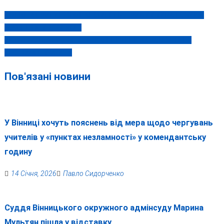
ПОЛЬЩА ПРИПИНЯЄ ФІНАНСОВУ ПІДТРИМКУ УКРАЇНСЬКИМ
Навігація
БІЖЕНЦЯМ У 2024 РОЦІ
записів
ЯК ГОЛОСУВАЛИ ДЕПУТАТИ ВІННИЧИНИ ЗА ЗВІЛЬНЕННЯ
НЕСТОРА ШУФРИЧА
Пов'язані новини
У Вінниці хочуть пояснень від мера щодо чергувань
учителів у «пунктах незламності» у комендантську
годину
14 Січня, 2026
Павло Сидорченко
Суддя Вінницького окружного адмінсуду Марина
Мультян пішла у відставку