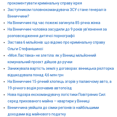
прокоментувати кримінальну справу ієрея
Заступником головнокомандувача ЗСУ стане генерал із
Вінниччини?
На Вінниччині під час пожежі загинула 85-річна жінка
На Вінниччині чоловіка засудили до 9 років ув’язнення за
розповсюдження дитячої порнографії
Застава 6 мільйонів: що відомо про кримінальну справу
Ольги Стефанішиної
«Моя Ластівка» не злетіла: як у Вінниці мільйонний
комунальний проєкт дійшов до ручки
Занижувала вартість землі у договорах: вінницька рієлторка
відшкодувала понад 4,6 млн грн
На Вінниччині 15-річний хлопець згорів у палаючому авто, а
19-річного водія розчавив автопоїзд
Нова підозра екскомандувачу логістики Повітряних Сил:
серед прихованого майна — квартири у Вінниці
Вінниччина увійшла до сімки регіонів із найбільшими
доходами від майнового податку