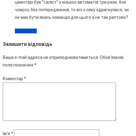
цвинтарі був “салют” з кількох автоматів три рази. Але
чомусь без попередження, то всі з ляку здригнулися, чи
не має бути якась команда для цього а не так раптово?
Відповісти
Залишити відповідь
Ваша e-mail адреса не оприлюднюватиметься.
Обов’язкові
поля позначені
*
Коментар
*
Ім'я
*