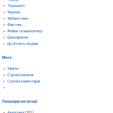
Технології
Україна
Урбаністика
Фактчек
Фейки та маніпуляції
Шизофренія
Що болить людям
Мета
Увійти
Стрічка записів
Стрічка коментарів
Популярні категорії
Аналітика
(201)