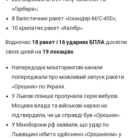
«
Гербера»
;
8 балістичних ракет «
Іскандер-М/С-400»
;
10 крилатих ракет «
Калібр»
.
Водночас
18 ракет і 16 ударних БПЛА
досягли
своїх цілей на
19 локаціях
.
Напередодні моніторингові канали
попереджали про можливий запуск ракети
«Орєшнік»
по Україні.
У Львові пізніше пролунала серія вибухів.
Місцева влада та військові наразі не
підтвердила, чи це справді був «
Орєшнік»
.
У Міноборони рф заявили, що удар по
Львівщині нібито здійснено
«Орєшніком»
у