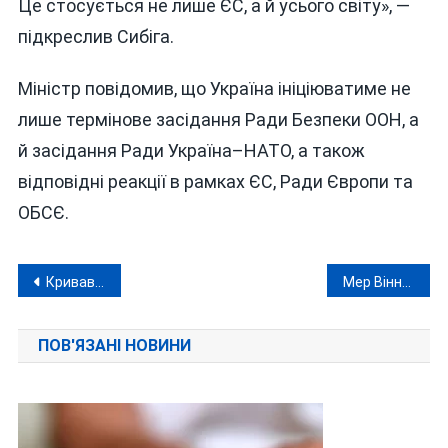
Це стосується не лише ЄС, а й усього світу», —
підкреслив Сибіга.
Міністр повідомив, що Україна ініціюватиме не
лише термінове засідання Ради Безпеки ООН, а
й засідання Ради Україна–НАТО, а також
відповідні реакції в рамках ЄС, Ради Європи та
ОБСЄ.
Навігація
Кривава ніч 9 січня: ракети й дрони рашистів били по Львову та житловим кварталам Києва
Мер Вінниці розпорядився на старий Новий рік провести громадські слухання
записів
ПОВ'ЯЗАНІ НОВИНИ