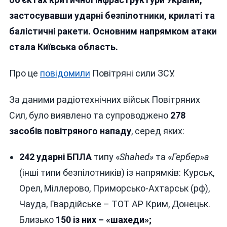
18
застосувавши ударні безпілотники, крилаті та
Ракет
І
балістичні ракети. Основним напрямком атаки
16
стала Київська область.
Ударни
Дронів
Про це
повідомили
Повітряні сили ЗСУ.
Досягл
Цілей
За даними радіотехнічних військ Повітряних
Сил, було виявлено та супроводжено
278
засобів повітряного нападу
, серед яких:
242 ударні БПЛА
типу «
Shahed»
та «
Гербер»а
(інші типи безпілотників) із напрямків: Курськ,
Орел, Міллерово, Приморсько-Ахтарськ (рф),
Чауда, Гвардійське – ТОТ АР Крим, Донецьк.
Близько
150 із них – «шахеди»
;