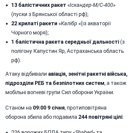
13 балістичних ракет
«
Іскандер-М/С-400»
(пуски з Брянської області рф);
22 крилаті ракети
«
Калібр
«(із акваторії
Чорного моря);
1 балістична ракета середньої дальності
(з
полігону Капустин Яр, Астраханська область
рф).
Атаку відбивали
авіація, зенітні ракетні війська,
підрозділи РЕБ та безпілотних систем
, а також
мобільні вогневі групи Сил оборони України.
Станом на
09:00 9 січня
, протиповітряна
оборона збила або подавила
244 повітряні цілі
:
226 ворожих БПЛА типу «
Shahed»
та