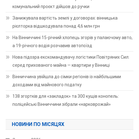
комунальний проєкт дійшов до ручки
Занижувала вартість землі у договорах: вінницька
рієлторка відшкодувала понад 4,6 млн грн
На Вінниччині 15-річний хлопець згорів у палаючому авто,
а 19-річного водія розчавив автопоїзд
Нова підозра екскомандувачу логістики Повітряних Сил:
серед прихованого майна — квартири у Вінниці
Вінниччина увійшла до сімки регіонів із найбільшими
доходами від майнового податку
138 згортків для «закладок» та 300 кущів конопель:
поліцейські Вінниччини зібрали «нарковрожай»
НОВИНИ ПО МІСЯЦЯХ