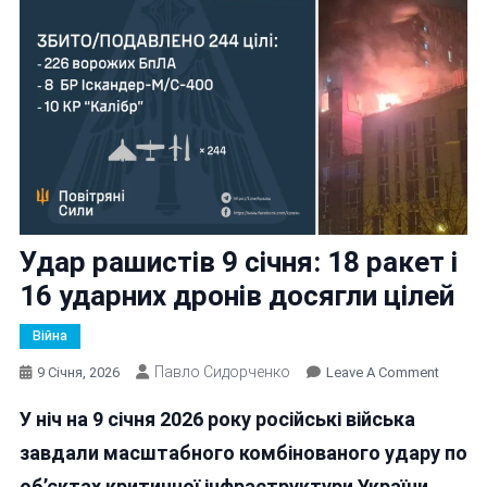
Удар рашистів 9 січня: 18 ракет і
16 ударних дронів досягли цілей
Війна
Павло Сидорченко
On
9 Січня, 2026
Leave A Comment
Удар
У ніч на 9 січня 2026 року російські війська
Рашист
9
завдали масштабного комбінованого удару по
Січня:
об’єктах критичної інфраструктури України,