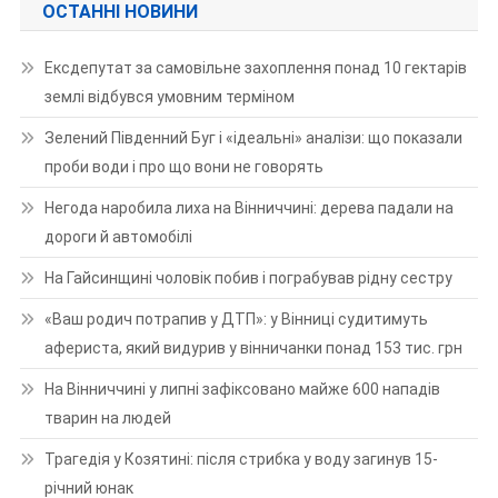
ОСТАННІ НОВИНИ
Ексдепутат за самовільне захоплення понад 10 гектарів
землі відбувся умовним терміном
Зелений Південний Буг і «ідеальні» аналізи: що показали
проби води і про що вони не говорять
Негода наробила лиха на Вінниччині: дерева падали на
дороги й автомобілі
На Гайсинщині чоловік побив і пограбував рідну сестру
«Ваш родич потрапив у ДТП»: у Вінниці судитимуть
афериста, який видурив у вінничанки понад 153 тис. грн
На Вінниччині у липні зафіксовано майже 600 нападів
тварин на людей
Трагедія у Козятині: після стрибка у воду загинув 15-
річний юнак