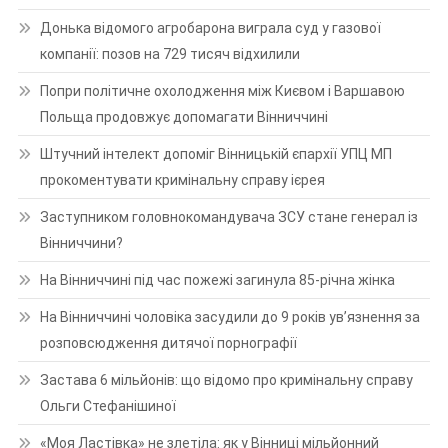
Донька відомого агробарона виграла суд у газової
компанії: позов на 729 тисяч відхилили
Попри політичне охолодження між Києвом і Варшавою
Польща продовжує допомагати Вінниччині
Штучний інтелект допоміг Вінницькій єпархії УПЦ МП
прокоментувати кримінальну справу ієрея
Заступником головнокомандувача ЗСУ стане генерал із
Вінниччини?
На Вінниччині під час пожежі загинула 85-річна жінка
На Вінниччині чоловіка засудили до 9 років ув’язнення за
розповсюдження дитячої порнографії
Застава 6 мільйонів: що відомо про кримінальну справу
Ольги Стефанішиної
«Моя Ластівка» не злетіла: як у Вінниці мільйонний