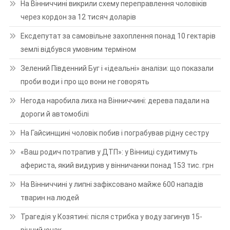
На Вінниччині викрили схему переправлення чоловіків
через кордон за 12 тисяч доларів
Ексдепутат за самовільне захоплення понад 10 гектарів
землі відбувся умовним терміном
Зелений Південний Буг і «ідеальні» аналізи: що показали
проби води і про що вони не говорять
Негода наробила лиха на Вінниччині: дерева падали на
дороги й автомобілі
На Гайсинщині чоловік побив і пограбував рідну сестру
«Ваш родич потрапив у ДТП»: у Вінниці судитимуть
афериста, який видурив у вінничанки понад 153 тис. грн
На Вінниччині у липні зафіксовано майже 600 нападів
тварин на людей
Трагедія у Козятині: після стрибка у воду загинув 15-
річний юнак