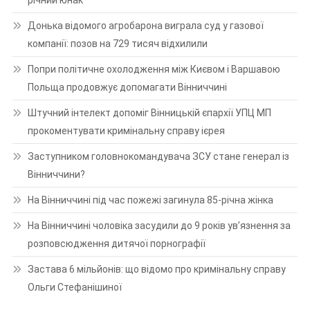
Донька відомого агробарона виграла суд у газової
компанії: позов на 729 тисяч відхилили
Попри політичне охолодження між Києвом і Варшавою
Польща продовжує допомагати Вінниччині
Штучний інтелект допоміг Вінницькій єпархії УПЦ МП
прокоментувати кримінальну справу ієрея
Заступником головнокомандувача ЗСУ стане генерал із
Вінниччини?
На Вінниччині під час пожежі загинула 85-річна жінка
На Вінниччині чоловіка засудили до 9 років ув’язнення за
розповсюдження дитячої порнографії
Застава 6 мільйонів: що відомо про кримінальну справу
Ольги Стефанішиної