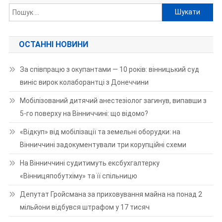
Пошук:
ОСТАННІ НОВИНИ
За співпрацю з окупантами — 10 років: вінницький суд
виніс вирок колаборантці з Донеччини
Мобілізований дитячий анестезіолог загинув, випавши з
5-го поверху на Вінниччині: що відомо?
«Відкуп» від мобілізації та земельні оборудки: на
Вінниччині задокументували три корупційні схеми
На Вінниччині судитимуть ексбухгалтерку
«Вінницяпобутхіму» та її спільницю
Депутат Гройсмана за приховування майна на понад 2
мільйони відбувся штрафом у 17 тисяч