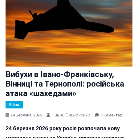
Вибухи в Івано‑Франківську,
Вінниці та Тернополі: російська
атака «шахедами»
Війна
Павло Сидорченко
До
24 Березня, 2026
1 Коментар
Вибухи
24 березня 2026 року
росія розпочала нову
В
Івано‑Фр
масовану атаку на Україну
, використовуючи