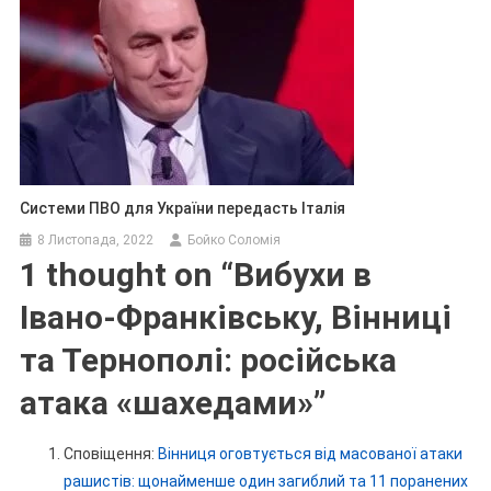
Системи ПВО для України передасть Італія
8 Листопада, 2022
Бойко Соломія
1 thought on “
Вибухи в
Івано‑Франківську, Вінниці
та Тернополі: російська
атака «шахедами»
”
Сповіщення:
Вінниця оговтується від масованої атаки
рашистів: щонайменше один загиблий та 11 поранених