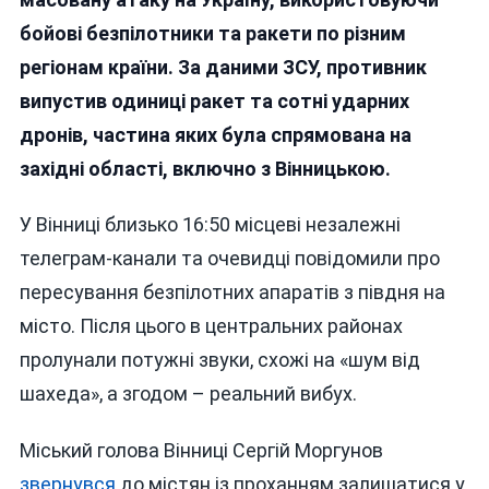
Вінниці
бойові безпілотники та ракети по різним
Та
регіонам країни. За даними ЗСУ, противник
Тернопо
Російсь
випустив одиниці ракет та
сотні ударних
Атака
дронів
, частина яких була спрямована на
«шахеда
західні області, включно з Вінницькою.
У Вінниці близько 16:50 місцеві незалежні
телеграм‑канали та очевидці повідомили про
пересування безпілотних апаратів з півдня на
місто. Після цього в центральних районах
пролунали потужні звуки, схожі на «шум від
шахеда», а згодом – реальний вибух.
Міський голова Вінниці Сергій Моргунов
звернувся
до містян із проханням залишатися у