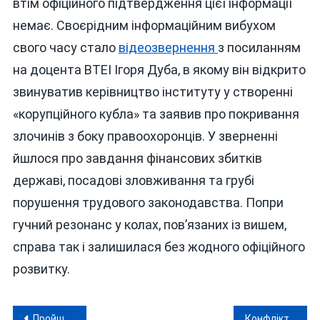
втім офіційного підтвердження цієї інформації
немає. Своєрідним інформаційним вибухом
свого часу стало
відеозвернення
з посиланням
на доцента ВТЕІ Ігоря Дуба, в якому він відкрито
звинуватив керівництво інституту у створенні
«корупційного кубла» та заявив про покривання
злочинів з боку правоохоронців. У зверненні
йшлося про завдання фінансових збитків
державі, посадові зловживання та грубі
порушення трудового законодавства. Попри
гучний резонанс у колах, пов’язаних із вишем,
справа так і залишилася без жодного офіційного
розвитку.
Навігація
Пройшов війну — і отримав кулю вдома. Колишній коп стріляв у ветерана, а родичі пропонували “відкуп”
Конфлікт із ТЦК у Вінниці: п’ятьох чоловіків, затриманих біля стадіону «Локомотив», відправили під домашній арешт