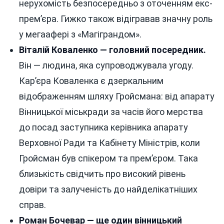
нерухомість безпосередньо з оточенням екс-
прем’єра. Гижко також відігравав значну роль
у мегаафері з «Магіграндом».
Віталій Коваленко — головний посередник.
Він — людина, яка супроводжувала угоду.
Кар’єра Коваленка є дзеркальним
відображенням шляху Гройсмана: від апарату
Вінницької міськради за часів його мерства
до посад заступника керівника апарату
Верховної Ради та Кабінету Міністрів, коли
Гройсман був спікером та прем’єром. Така
близькість свідчить про високий рівень
довіри та залученість до найделікатніших
справ.
Роман Бочевар — ще один вінницький