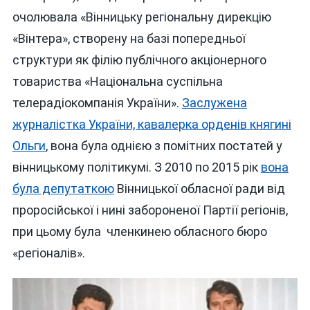
очолювала «Вінницьку регіональну дирекцію
«Вінтера», створену на базі попередньої
структури як філію публічного акціонерного
товариства «Національна суспільна
телерадіокомпанія України».
Заслужена
журналістка України, кавалерка орденів княгині
Ольги
, вона була однією з помітних постатей у
вінницькому політикумі. З 2010 по 2015 рік
вона
була депутаткою
Вінницької обласної ради від
проросійської і нині забороненої Партії регіонів,
при цьому була членкинею обласного бюро
«регіоналів».