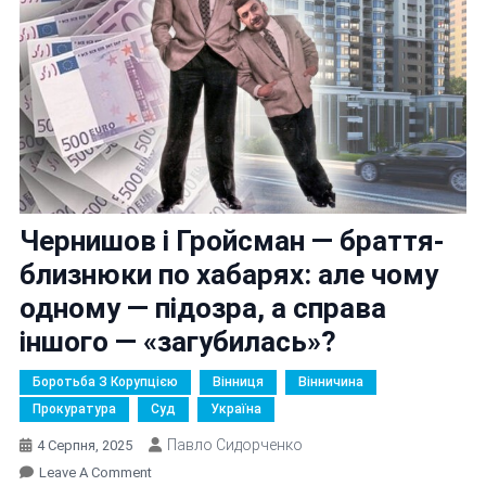
Чернишов і Гройсман — браття-
близнюки по хабарях: але чому
одному — підозра, а справа
іншого — «загубилась»?
Боротьба З Корупцією
Вінниця
Вінничина
Прокуратура
Суд
Україна
Павло Сидорченко
4 Серпня, 2025
On
Leave A Comment