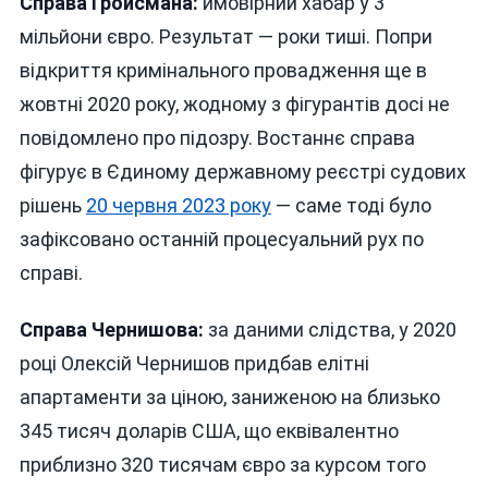
Справа Гройсмана:
ймовірний хабар у 3
мільйони євро. Результат — роки тиші. Попри
відкриття кримінального провадження ще в
жовтні 2020 року, жодному з фігурантів досі не
повідомлено про підозру. Востаннє справа
фігурує в Єдиному державному реєстрі судових
рішень
20 червня 2023 року
— саме тоді було
зафіксовано останній процесуальний рух по
справі.
Справа Чернишова:
за даними слідства, у 2020
році Олексій Чернишов придбав елітні
апартаменти за ціною, заниженою на близько
345 тисяч доларів США, що еквівалентно
приблизно 320 тисячам євро за курсом того