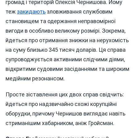
громад і територій Олексія Чернишова. Йому
теж
закидають
зловживання службовим
становищем та одержання неправомірної
вигоди в особливо великому розмірі. Зокрема,
йдеться про отримання знижки на нерухомість
на суму близько 345 тисяч доларів. Ця справа
супроводжується активними слідчими діями,
відкритими судовими засіданнями та широким
медійним резонансом.
Просте зіставлення цих двох справ свідчить:
йдеться про надзвичайно схожі корупційні
оборудки, причому Чернишов виглядає навіть
стриманішим хабарником, аніж Гройсман.