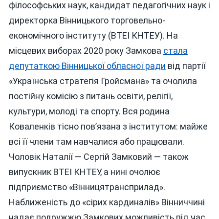
філософських наук, кандидат педагогічних наук і
директорка Вінницького торговельно-
економічного інституту (ВТЕІ КНТЕУ). На
місцевих виборах 2020 року Замкова
стала
депутаткою Вінницької обласної ради
від партії
«Українська стратегія Гройсмана» та очолила
постійну комісію з питань освіти, релігії,
культури, молоді та спорту. Вся родина
Коваленків тісно пов’язана з інститутом: майже
всі її члени там навчалися або працювали.
Чоловік Наталії — Сергій Замковий — також
випускник ВТЕІ КНТЕУ, а нині очолює
підприємство «Вінницятрансприлад».
Наближеність до «сірих кардиналів» Вінниччині
надає подружжю Замкових можливість під час