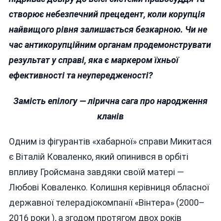
створює небезпечний прецедент, коли корупція
найвищого рівня залишається безкарною. Чи не
час антикорупційним органам продемонструвати
результат у справі, яка є маркером їхньої
ефективності та неупередженості?
Замість епілогу — лірична сага про народження
кланів
Одним із фігурантів «хабарної» справи Микитася
є Віталій Коваленко, який опинився в орбіті
впливу Гройсмана завдяки своїй матері —
Любові Коваленко. Колишня керівниця обласної
державної телерадіокомпанії «Вінтера» (2000–
2016 роки ), а згодом протягом двох років