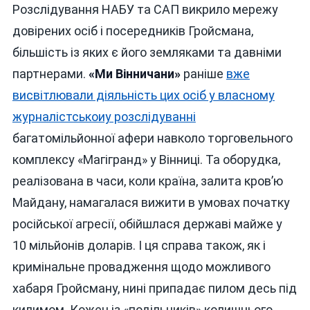
Розслідування НАБУ та САП викрило мережу
довірених осіб і посередників Гройсмана,
більшість із яких є його земляками та давніми
партнерами.
«Ми Вінничани»
раніше
вже
висвітлювали діяльність цих осіб у власному
журналістськоиу розслідуванні
багатомільйонної афери навколо торговельного
комплексу «Магігранд» у Вінниці. Та оборудка,
реалізована в часи, коли країна, залита кров’ю
Майдану, намагалася вижити в умовах початку
російської агресії, обійшлася державі майже у
10 мільйонів доларів. І ця справа також, як і
кримінальне провадження щодо можливого
хабаря Гройсману, нині припадає пилом десь під
килимом. Кожен із «подільників» колишнього