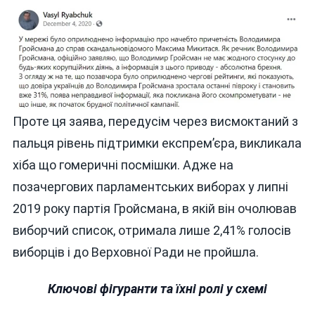
Проте ця заява, передусім через висмоктаний з
пальця рівень підтримки експрем’єра, викликала
хіба що гомеричні посмішки. Адже на
позачергових парламентських виборах у липні
2019 року партія Гройсмана, в якій він очолював
виборчий список, отримала лише 2,41% голосів
виборців і до Верховної Ради не пройшла.
Ключові фігуранти та їхні ролі у схемі