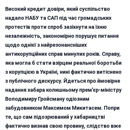
Чернишов
Високий кредит довіри, який суспільство
І
Гройсман
надало НАБУ та САП під час громадських
—
протестів проти спроб зазіхнути на їхню
Браття-
незалежність, закономірно порушує питання
Близнюки
По
щодо однієї з найрезонансніших
Хабарях:
антикорупційних справ минулих років. Справу,
Але
яка могла б стати взірцем реальної боротьби
Чому
Одному
з корупцією в Україні, нині фактично витіснено
—
з публічного дискурсу. Йдеться про ймовірне
Підозра,
надання хабара колишньому прем’єр-міністру
А
Справа
Володимиру Гройсману одіозним
Іншого
забудовником Максимом Микитасем. Попри
—
те, що сам підозрюваний у хабарництві
«загубилась»?
фактично визнав свою провину, слідство вже