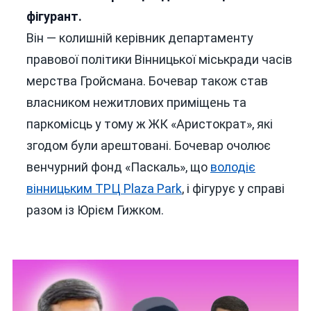
фігурант.
Він — колишній керівник департаменту
правової політики Вінницької міськради часів
мерства Гройсмана. Бочевар також став
власником нежитлових приміщень та
паркомісць у тому ж ЖК «Аристократ», які
згодом були арештовані. Бочевар очолює
венчурний фонд «Паскаль», що
володіє
вінницьким ТРЦ Plaza Park
, і фігурує у справі
разом із Юрієм Гижком.