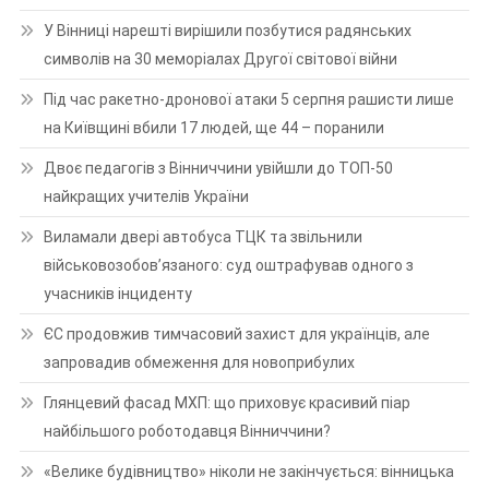
У Вінниці нарешті вирішили позбутися радянських
символів на 30 меморіалах Другої світової війни
Під час ракетно-дронової атаки 5 серпня рашисти лише
на Київщині вбили 17 людей, ще 44 – поранили
Двоє педагогів з Вінниччини увійшли до ТОП-50
найкращих учителів України
Виламали двері автобуса ТЦК та звільнили
військовозобов’язаного: суд оштрафував одного з
учасників інциденту
ЄС продовжив тимчасовий захист для українців, але
запровадив обмеження для новоприбулих
Глянцевий фасад МХП: що приховує красивий піар
найбільшого роботодавця Вінниччини?
«Велике будівництво» ніколи не закінчується: вінницька