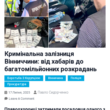
Кримінальна залізниця
Вінниччини: від хабарів до
багатомільйонних розкрадань
Боротьба З Корупцією
Вінничина
Поліція
Прокуратура
Павло Сидорченко
17 Липня, 2025
On
Leave A Comment
Кримінальна
Правоохоронці затримали посадовця одного з
Залізниця