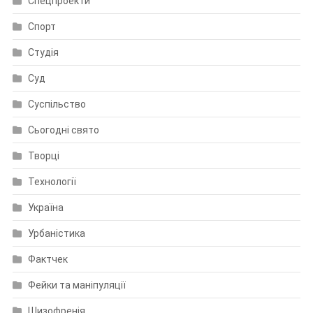
Спецпроекти
Спорт
Студія
Суд
Суспільство
Сьогодні свято
Творці
Технології
Україна
Урбаністика
Фактчек
Фейки та маніпуляції
Шизофренія