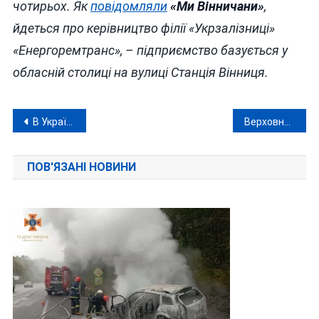
чотирьох. Як
повідомляли
«Ми Вінничани»
,
йдеться про керівництво філії «Укрзалізниці»
«Енергоремтранс», – підприємство базується у
обласній столиці на вулиці Станція Вінниця.
Навігація
В Україну передали тіла ще 1000 загиблих
Верховна Рада на раз-два-три затвердила новий старий склад Кабміну
записів
ПОВ'ЯЗАНІ НОВИНИ