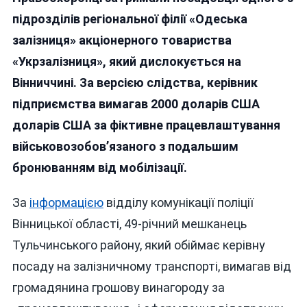
Вінниччини:
підрозділів регіональної філії «Одеська
Від
залізниця» акціонерного товариства
Хабарів
«Укрзалізниця», який дислокується на
До
Багатомільйонних
Вінниччині. За версією слідства, керівник
Розкрадань
підприємства вимагав 2000 доларів США
доларів США за фіктивне працевлаштування
військовозобов’язаного з подальшим
бронюванням від мобілізації.
За
інформацією
відділу комунікації поліції
Вінницької області, 49-річний мешканець
Тульчинського району, який обіймає керівну
посаду на залізничному транспорті, вимагав від
громадянина грошову винагороду за