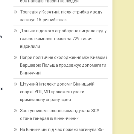
600 нападів тварин на людей
Трагедія у Козятині: після стрибка у воду
загинув 15-річний юнак
Донька відомого агробарона виграла суд у
а
газової компанії: позов на 729 тисяч
відхилили
Попри політичне охолодження між Києвом і
Варшавою Польща продовжує допомагати
Вінниччині
Штучний інтелект допоміг Вінницькій
их
єпархії УПЦ МП прокоментувати
кримінальну справу ієрея
Заступником головнокомандувача ЗСУ
стане генерал із Вінниччини?
На Вінниччині під час пожежі загинула 85-