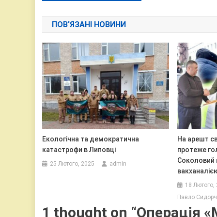
записів
ПОВ'ЯЗАНІ НОВИНИ
Екологічна та демократична
На арешт с
катастрофи в Липовці
протеже го
Соколовий 
25 Лютого, 2025
admin
вакханаліє
18 Лютого,
Павло Сидорч
1 thought on “
Операція «