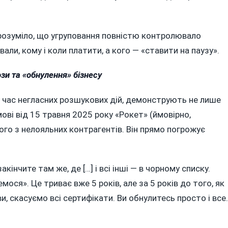
розуміло, що угруповання повністю контролювало
али, кому і коли платити, а кого — «ставити на паузу».
ози та «обнулення» бізнесу
д час негласних розшукових дій, демонструють не лише
змові від 15 травня 2025 року «Рокет» (ймовірно,
го з нелояльних контрагентів. Він прямо погрожує
акінчите там же, де […] і всі інші — в чорному списку.
ося». Це триває вже 5 років, але за 5 років до того, як
и, скасуємо всі сертифікати. Ви обнулитесь просто і все.