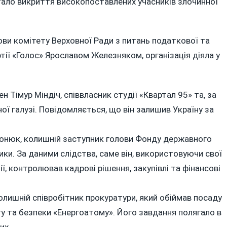
стало викриття високопоставлених учасників злочинної
ови комітету Верховної Ради з питань податкової та
тії «Голос» Ярославом Железняком, організація діяла у
н Тімур Міндіч, співвласник студії «Квартал 95» та, за
ої галузі. Повідомляється, що він залишив Україну за
онюк, колишній заступник голови Фонду державного
ики. За даними слідства, саме він, використовуючи свої
ії, контролював кадрові рішення, закупівлі та фінансові
лишній співробітник прокуратури, який обіймав посаду
у та безпеки «Енергоатому». Його завдання полягало в
их.