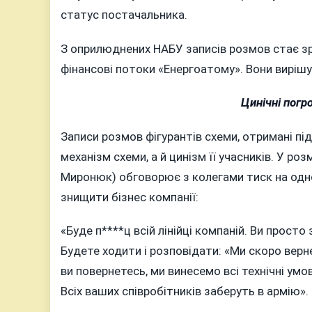
статус постачальника.
З оприлюднених НАБУ записів розмов стає з
фінансові потоки «Енергоатому». Вони вирішув
Цинічні погр
Записи розмов фігурантів схеми, отримані пі
механізм схеми, а й цинізм її учасників. У ро
Миронюк) обговорює з колегами тиск на одно
знищити бізнес компанії:
«Буде п****ц всій лінійці компаній. Ви просто з
Будете ходити і розповідати: «Ми скоро вернем
ви повернетесь, ми винесемо всі технічні умов
Всіх ваших співробітників заберуть в армію».