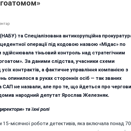
ргоатомом»
До
ентар
Операція
(НАБУ) та Спеціалізована антикорупційна прокуратур
«Мідас»:
цедентної операції під кодовою назвою «Мідас» по
Як
«потужні
ми здійснювала тіньовий контроль над стратегічним
Менеджери»
гоатом». За даними слідства, учасники схеми
Зеленського
 усіх контрактів, а фактичне управління компанією з
Захопили
Контроль
нь опинилося в руках сторонніх осіб — так званих
Над
САП не назвали, але про те, що йдеться про чергов
«Енергоатомом»
домив народний депутат Ярослав Железняк.
директори» та їхні ролі
 15-місячної роботи детективів, яка включала понад 70