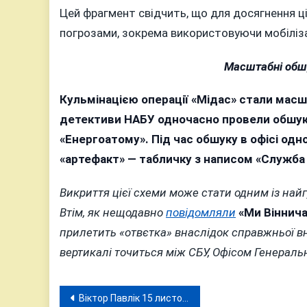
Цей фрагмент свідчить, що для досягнення ц
погрозами, зокрема використовуючи мобілізац
Масштабні обшу
Кульмінацією операції «Мідас» стали масшт
детективи НАБУ одночасно провели обшуки 
«Енергоатому». Під час обшуку в офісі одн
«артефакт» — табличку з написом «Служб
Викриття цієї схеми може стати одним із най
Втім, як нещодавно
повідомляли
«Ми Віннич
прилетить «отвєтка» внаслідок справжньої вн
вертикалі точиться між СБУ, Офісом Генеральн
Навігація
Віктор Павлік 15 листопада у Вінниці з концертом до 60-річчя: «Це буде вечір-подарунок кожному глядачу!»