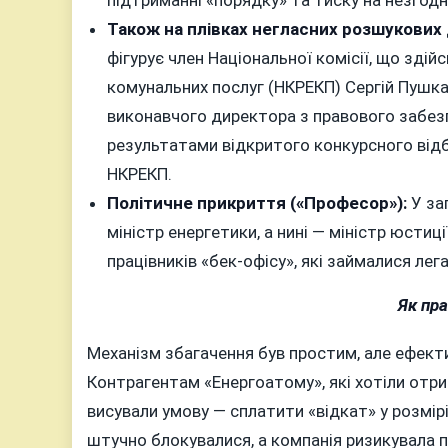
Також на плівках негласних розшукових
фігурує член Національної комісії, що зді
комунальних послуг (НКРЕКП) Сергій Пушкар
виконавчого директора з правового забезп
результатами відкритого конкурсного відб
НКРЕКП.
Політичне прикриття («Професор»):
У за
міністр енергетики, а нині — міністр юсти
працівників «бек-офісу», які займалися ле
Як пр
Механізм збагачення був простим, але ефекти
Контрагентам «Енергоатому», які хотіли отри
висували умову — сплатити «відкат» у розмірі
штучно блокувалися, а компанія ризикувала 