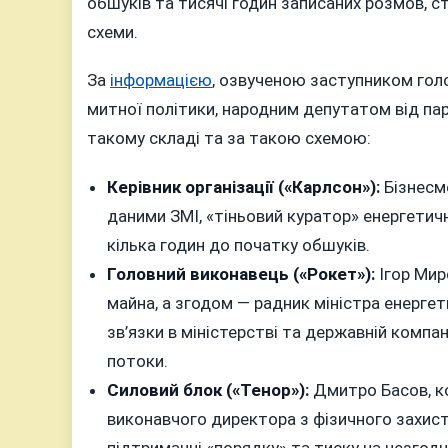
обшуків та тисячі годин записаних розмов, 
схеми.
За
інформацією
, озвученою заступником гол
митної політики, народним депутатом від пар
такому складі та за такою схемою:
Керівник організації («Карлсон»):
Бізнесме
даними ЗМІ, «тіньовий куратор» енергетичн
кілька годин до початку обшуків.
Головний виконавець («Рокет»):
Ігор Мир
майна, а згодом — радник міністра енергет
зв’язки в міністерстві та державній компан
потоки.
Силовий блок («Тенор»):
Дмитро Басов, ко
виконавчого директора з фізичного захист
підтриманні «порядку» та тиску на незгодн