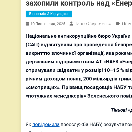
захопили контроль над «Ене
Боротьба З Корупцією
Павло Сидорченко
10 Листопада, 2025
1 Ком
Національне антикорупційне бюро України 
(САП) відзвітували про проведення безпре
викриттю злочинної організації, яка рока
державним підприємством АТ «НАЕК «Енер
отримували «відкати» у розмірі 10–15 % від
річним доходом понад 200 мільярдів гриве
«смотрящих». Прізвищ посадовців НАБУ та 
«потужних менеджерів» Зеленського пові
Тіньові «
Як
повідомила
пресслужба НАБУ, результатом