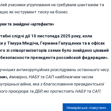
ілей учасники угруповання не гребували шантажем та
ію як інструмент тиску на бізнес.
ки та знайдені «артефакти»
абні слідчі дії 10 листопада 2025 року, коли
у Тімура Міндіча, Германа Галущенка та в офісах
ого зі співорганізаторів схеми було знайдено цікавий
а безопасности президента российской федерации».
гучніших антикорупційних розслідувань останнього часу.
ани»
,
ймовірно, НАБУ та САП найближчим часом
утрішньої війни, яка з благословення президентської
ого прокурора та ДБР, які протистоять НАБУ та САП.
Немирівське «павутиння мороку»: коли життя страшніше за детектив