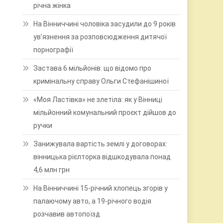
річна жінка
На Вінниччині чоловіка засудили до 9 років
ув’язнення за розповсюдження дитячої
порнографії
Застава 6 мільйонів: що відомо про
кримінальну справу Ольги Стефанішиної
«Моя Ластівка» не злетіла: як у Вінниці
мільйонний комунальний проєкт дійшов до
ручки
Занижувала вартість землі у договорах:
вінницька рієлторка відшкодувала понад
4,6 млн грн
На Вінниччині 15-річний хлопець згорів у
палаючому авто, а 19-річного водія
розчавив автопоїзд