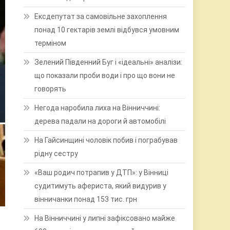
Ексдепутат за самовільне захоплення
понад 10 гектарів землі відбувся умовним
терміном
Зелений Південний Буг і «ідеальні» аналізи:
що показали проби води і про що вони не
говорять
Негода наробила лиха на Вінниччині:
дерева падали на дороги й автомобілі
На Гайсинщині чоловік побив і пограбував
рідну сестру
«Ваш родич потрапив у ДТП»: у Вінниці
судитимуть афериста, який видурив у
вінничанки понад 153 тис. грн
На Вінниччині у липні зафіксовано майже