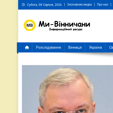
Skip
Засновник медіа
Про нас
Субота, 08 Серпня, 2026
to
content
Ми Вінничани
Незалежний інформаційний портал Вінничини
Розслідування
Вінниця
Україна
Св