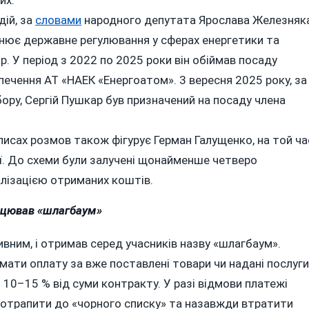
дій, за
словами
народного депутата Ярослава Железняка
йснює державне регулювання у сферах енергетики та
. У період з 2022 по 2025 роки він обіймав посаду
ечення АТ «НАЕК «Енергоатом». 3 вересня 2025 року, за
ору, Сергій Пушкар був призначений на посаду члена
писах розмов також фігурує Герман Галущенко, на той ча
ції. До схеми були залучені щонайменше четверо
галізацією отриманих коштів.
ацював «шлагбаум»
вним, і отримав серед учасників назву «шлагбаум».
мати оплату за вже поставлені товари чи надані послуги
 10–15 % від суми контракту. У разі відмови платежі
потрапити до «чорного списку» та назавжди втратити