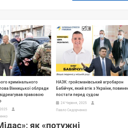
вого кримінального
НАЗК: гройсманівський агробарон
лова Вінницької облради
Бабійчук, який втік з України, повине
відреагував правовою
постати перед судом
ю
24 Червня, 2025
 2025
Павло Сидорченко
енко
Мідас»: як «потужні