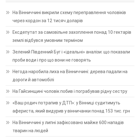
На Вінниччині викрили схему переправлення чоловіків
через кордон за 12 тисяч доларів
Ексдепутат за самовільне захоплення понад 10 гектарів
землі відбувся умовним терміном
Зелений Південний Буг і «ідеальні» аналізи: що показали
проби води і про що вони не говорять
Негода наробила лиха на Вінниччині: дерева падали на
дороги й автомобілі
На Гайсинщині чоловік побив і пограбував рідну сестру
«Ваш родич потрапив у ДТП»: у Вінниці судитимуть
афериста, який видурив у вінничанки понад 153 тис. грн
На Вінниччині у липні зафіксовано майже 600 нападів
тварин на людей