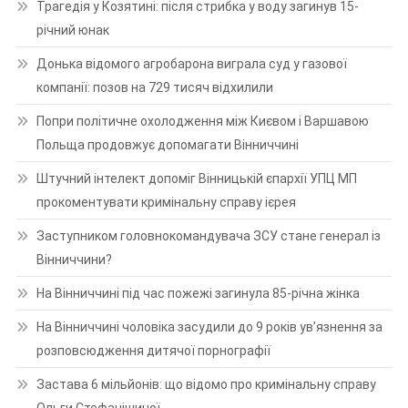
Трагедія у Козятині: після стрибка у воду загинув 15-
річний юнак
Донька відомого агробарона виграла суд у газової
компанії: позов на 729 тисяч відхилили
Попри політичне охолодження між Києвом і Варшавою
Польща продовжує допомагати Вінниччині
Штучний інтелект допоміг Вінницькій єпархії УПЦ МП
прокоментувати кримінальну справу ієрея
Заступником головнокомандувача ЗСУ стане генерал із
Вінниччини?
На Вінниччині під час пожежі загинула 85-річна жінка
На Вінниччині чоловіка засудили до 9 років ув’язнення за
розповсюдження дитячої порнографії
Застава 6 мільйонів: що відомо про кримінальну справу