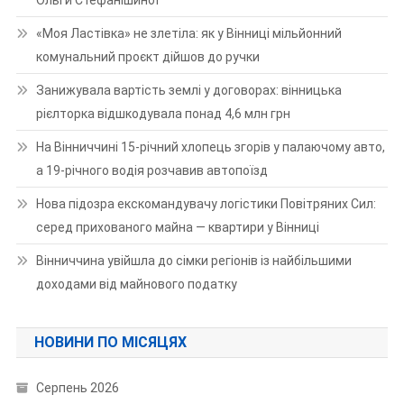
Ольги Стефанішиної
«Моя Ластівка» не злетіла: як у Вінниці мільйонний
комунальний проєкт дійшов до ручки
Занижувала вартість землі у договорах: вінницька
рієлторка відшкодувала понад 4,6 млн грн
На Вінниччині 15-річний хлопець згорів у палаючому авто,
а 19-річного водія розчавив автопоїзд
Нова підозра екскомандувачу логістики Повітряних Сил:
серед прихованого майна — квартири у Вінниці
Вінниччина увійшла до сімки регіонів із найбільшими
доходами від майнового податку
НОВИНИ ПО МІСЯЦЯХ
Серпень 2026