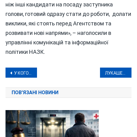
ніж інші кандидати на посаду заступника
голови, готовий одразу стати до роботи, долати
виклики, які стоять перед Агентством та
розвивати нові напрями», – наголосили в
управлінні комунікацій та інформаційної
політики НАЗК.
Навігація
У КОГО З ВІЙСЬКОВОЗОБОВ’ЯЗАНИХ З 1 СЕРПНЯ БІЛЬШЕ НЕ БУДЕ ПРАВА НА ВІДСТРОЧКУ
ЛУКАШЕНКО З ВЕНЕСУЕЛИ НА ПРІЗВИЩЕ МАДУРО
записів
ПОВ'ЯЗАНІ НОВИНИ