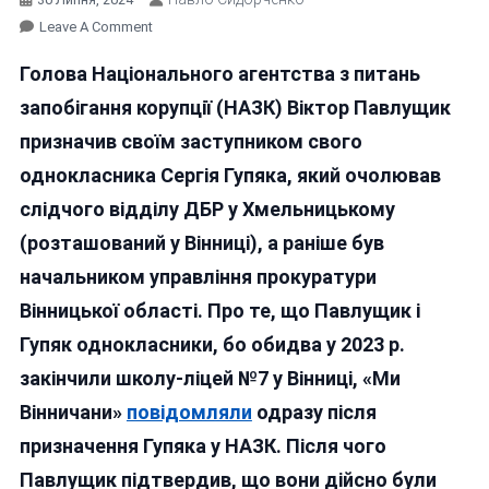
On
Leave A Comment
«ЦЕ
Голова Національного агентства з питань
НЕ
ОСТАННЄ
запобігання корупції (НАЗК) Віктор Павлущик
ПРИЗНАЧЕННЯ»:
призначив своїм заступником свого
ГОЛОВА
однокласника Сергія Гупяка, який очолював
НАЗК
ЗРЕАГУВАВ
слідчого відділу ДБР у Хмельницькому
НА
(розташований у Вінниці), а раніше був
ПУБЛІКАЦІЮ
начальником управління прокуратури
«МИ
ВІННИЧАНИ»
Вінницької області. Про те, що Павлущик і
ПРО
Гупяк однокласники, бо обидва у 2023 р.
ПРИЗНАЧЕННЯ
закінчили школу-ліцей №7 у Вінниці, «Ми
ЗАСТУПНИКОМ
ОДНОКЛАСНИКА
Вінничани»
повідомляли
одразу після
призначення Гупяка у НАЗК. Після чого
Павлущик підтвердив, що вони дійсно були