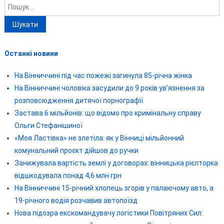
Пошук:
Останні новини
На Вінниччині під час пожежі загинула 85-річна жінка
На Вінниччині чоловіка засудили до 9 років ув’язнення за
розповсюдження дитячої порнографії
Застава 6 мільйонів: що відомо про кримінальну справу
Ольги Стефанішиної
«Моя Ластівка» не злетіла: як у Вінниці мільйонний
комунальний проєкт дійшов до ручки
Занижувала вартість землі у договорах: вінницька рієлторка
відшкодувала понад 4,6 млн грн
На Вінниччині 15-річний хлопець згорів у палаючому авто, а
19-річного водія розчавив автопоїзд
Нова підозра екскомандувачу логістики Повітряних Сил: