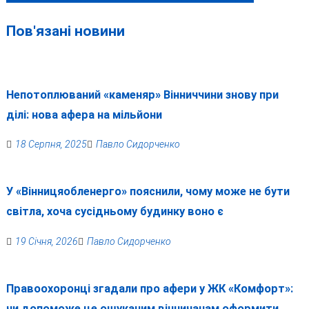
записів
Пов'язані новини
Непотоплюваний «каменяр» Вінниччини знову при
ділі: нова афера на мільйони
18 Серпня, 2025
Павло Сидорченко
У «Вінницяобленерго» пояснили, чому може не бути
світла, хоча сусідньому будинку воно є
19 Січня, 2026
Павло Сидорченко
Правоохоронці згадали про афери у ЖК «Комфорт»:
чи допоможе це ошуканим вінничанам оформити