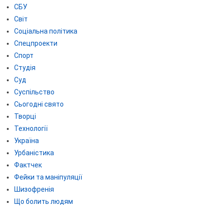
СБУ
Світ
Соціальна політика
Спецпроекти
Спорт
Студія
Суд
Суспільство
Сьогодні свято
Творці
Технології
Україна
Урбаністика
Фактчек
Фейки та маніпуляції
Шизофренія
Що болить людям