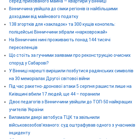
серед прихованого майна — квартири у Вінниці
Вінниччина увійшла до сімки регіонів із найбільшими
доходами від майнового податку
138 згортків для «закладок» та 300 кущів конопель:
поліцейські Вінниччини зібрали «нарковрожай»
На Вінниччині нині проживають понад 144 тисячі
переселенців
Що стоїть за гучними заявами про реконструкцію очисних
споруд у Сабарові?
У Вінниці нарешті вирішили позбутися радянських символів
на 30 меморіалах Другої світової війни
Під час ракетно-дронової атаки 5 серпня рашисти лише на
Київщині вбили 17 людей, ще 44 – поранили
Двоє педагогів з Вінниччини увійшли до ТОП-50 найкращих
учителів України
Виламали двері автобуса ТЦК та звільнили
військовозобов’язаного: суд оштрафував одного з учасників
інциденту