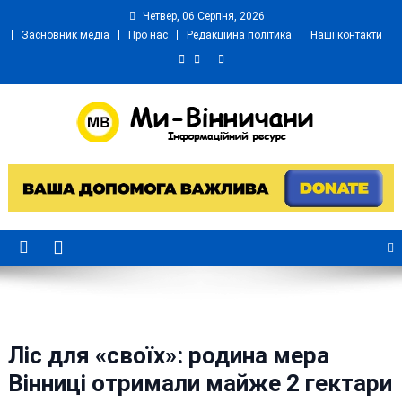
Skip
Четвер, 06 Серпня, 2026
to
Засновник медіа
Про нас
Редакційна політика
Наші контакти
content
Ми Вінничани
Незалежний інформаційний портал Вінничини
Ліс для «своїх»: родина мера
Вінниці отримали майже 2 гектари