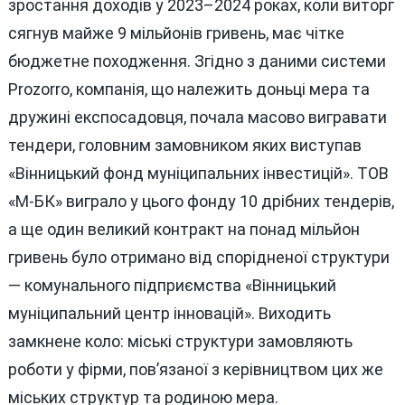
зростання доходів у 2023–2024 роках, коли виторг
сягнув майже 9 мільйонів гривень, має чітке
бюджетне походження. Згідно з даними системи
Prozorro, компанія, що належить доньці мера та
дружині експосадовця, почала масово вигравати
тендери, головним замовником яких виступав
«Вінницький фонд муніципальних інвестицій». ТОВ
«М-БК» виграло у цього фонду 10 дрібних тендерів,
а ще один великий контракт на понад мільйон
гривень було отримано від спорідненої структури
— комунального підприємства «Вінницький
муніципальний центр інновацій». Виходить
замкнене коло: міські структури замовляють
роботи у фірми, пов’язаної з керівництвом цих же
міських структур та родиною мера.