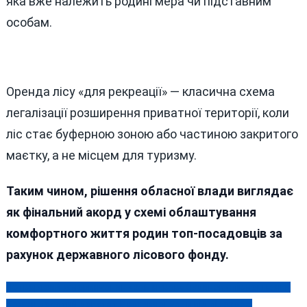
яка вже належить родині мера чи підставним
особам.
Оренда лісу «для рекреації» — класична схема
легалізації розширення приватної території, коли
ліс стає буферною зоною або частиною закритого
маєтку, а не місцем для туризму.
Таким чином, рішення обласної влади виглядає
як фінальний акорд у схемі облаштування
комфортного життя родин топ-посадовців за
рахунок державного лісового фонду.
Нетверезий жмеринчанин «замінував» будинок співмешканки
Навігація
Кожен десятий депутат Верховної Ради під підозрою