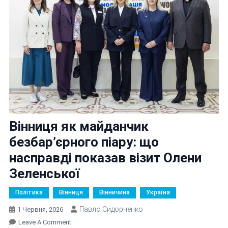
Вінниця як майданчик
безбар’єрного піару: що
насправді показав візит Олени
Зеленської
Політика
Вінниця
Вінничина
Україна
Павло Сидорченко
1 Червня, 2026
On
Leave A Comment