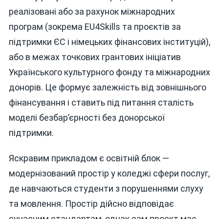
реалізовані або за рахунок міжнародних
програм (зокрема EU4Skills та проєктів за
підтримки ЄС і німецьких фінансових інституцій),
або в межах точкових грантових ініціатив
Українського культурного фонду та міжнародних
донорів. Це формує залежність від зовнішнього
фінансування і ставить під питання сталість
моделі безбар’єрності без донорської
підтримки.
Яскравим прикладом є освітній блок —
модернізований простір у коледжі сфери послуг,
де навчаються студенти з порушеннями слуху
та мовлення. Простір дійсно відповідає
сучасним стандартам, однак сам проєкт має