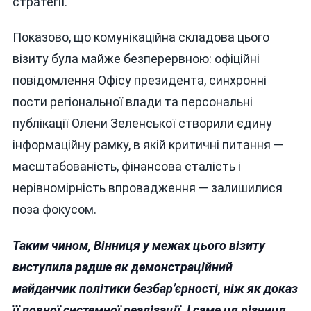
стратегії.
Показово, що комунікаційна складова цього
візиту була майже безперервною: офіційні
повідомлення Офісу президента, синхронні
пости регіональної влади та персональні
публікації Олени Зеленської створили єдину
інформаційну рамку, в якій критичні питання —
масштабованість, фінансова сталість і
нерівномірність впровадження — залишилися
поза фокусом.
Таким чином, Вінниця у межах цього візиту
виступила радше як демонстраційний
майданчик політики безбар’єрності, ніж як доказ
її повної системної реалізації. І саме ця різниця