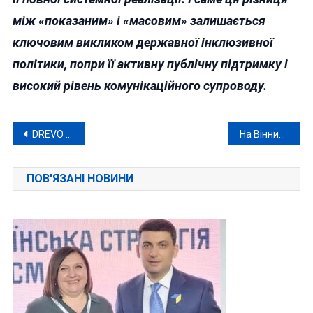
між «показаним» і «масовим» залишається
ключовим викликом державної інклюзивної
політики, попри її активну публічну підтримку і
високий рівень комунікаційного супроводу.
Навігація
DREVO 30 травня з феєричним концертом у PIROGOV SKY: «Це буде вибух емоцій, драйву і неймовірної енергетики!»
На Вінниччині школярка зняла на телефон, як її ґвалтував 82-річний родич: пенсіонера заарештували
записів
ПОВ'ЯЗАНІ НОВИНИ