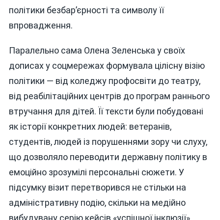
політики безбар’єрності та символу її
впровадження.
Паралельно сама Олена Зеленська у своїх
дописах у соцмережах формувала цілісну візію
політики — від коледжу профосвіти до театру,
від реабілітаційних центрів до програм раннього
втручання для дітей. Її тексти були побудовані
як історії конкретних людей: ветеранів,
студентів, людей із порушеннями зору чи слуху,
що дозволяло переводити державну політику в
емоційно зрозумілі персональні сюжети. У
підсумку візит перетворився не стільки на
адміністративну подію, скільки на медійно
вибудувану серію кейсів «успішної інклюзії».