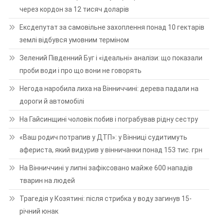
через кордон за 12 тисяч доларів
Ексдепутат за самовільне захоплення понад 10 гектарів
землі відбувся умовним терміном
Зелений Південний Буг і «ідеальні» аналізи: що показали
проби води і про що вони не говорять
Негода наробила лиха на Вінниччині: дерева падали на
дороги й автомобілі
На Гайсинщині чоловік побив і пограбував рідну сестру
«Ваш родич потрапив у ДТП»: у Вінниці судитимуть
афериста, який видурив у вінничанки понад 153 тис. грн
На Вінниччині у липні зафіксовано майже 600 нападів
тварин на людей
Трагедія у Козятині: після стрибка у воду загинув 15-
річний юнак