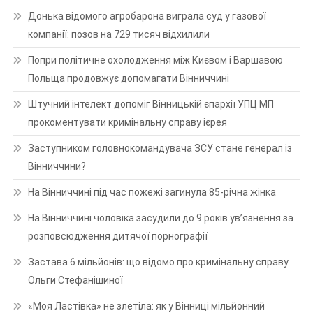
Донька відомого агробарона виграла суд у газової
компанії: позов на 729 тисяч відхилили
Попри політичне охолодження між Києвом і Варшавою
Польща продовжує допомагати Вінниччині
Штучний інтелект допоміг Вінницькій єпархії УПЦ МП
прокоментувати кримінальну справу ієрея
Заступником головнокомандувача ЗСУ стане генерал із
Вінниччини?
На Вінниччині під час пожежі загинула 85-річна жінка
На Вінниччині чоловіка засудили до 9 років ув’язнення за
розповсюдження дитячої порнографії
Застава 6 мільйонів: що відомо про кримінальну справу
Ольги Стефанішиної
«Моя Ластівка» не злетіла: як у Вінниці мільйонний