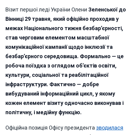
Вінниця
Візит першої леді України Олени
Зеленської до
Як
Майданчик
Вінниці 29 травня, який офіційно проходив у
Безбар’єрного
межах Національного тижня безбар’єрності,
Піару:
став черговим елементом масштабної
Що
Насправді
комунікаційної кампанії щодо інклюзії та
Показав
безбар’єрного середовища. Формально — це
Візит
робоча поїздка з оглядом об’єктів освіти,
Олени
Зеленської
культури, соціальної та реабілітаційної
інфраструктури. Фактично — добре
вибудуваний інформаційний цикл, у якому
кожен елемент візиту одночасно виконував і
політичну, і медійну функцію.
Офіційна позиція Офісу президента
зводилася