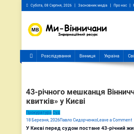
Skip
Субота, 08 Серпня, 2026
Засновник медіа
Про нас
to
content
Ми Вінничани
Незалежний інформаційний портал Вінничини
Розслідування
Вінниця
Україна
Св
43-річного мешканця Віннич
квитків» у Києві
Прокуратура
Суд
18 Березня, 2026
Павло Сидорченко
Leave a Comment
4
У Києві перед судом постане 43-річний жи