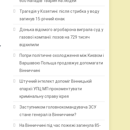
600 нападів тварин на людей
Трагедія у Козятині: після стрибка у воду
загинув 15-річний юнак
Донька відомого агробарона виграла суд у
газової компанії: позов на 729 тисяч
,
відхилили
Попри політичне охолодження між Києвом і
Варшавою Польща продовжує допомагати
Вінниччині
Штучний інтелект допоміг Вінницькій
єпархії УПЦ МП прокоментувати
кримінальну справу ієрея
Заступником головнокомандувача ЗСУ
стане генерал із Вінниччини?
На Вінниччині під час пожежі загинула 85-