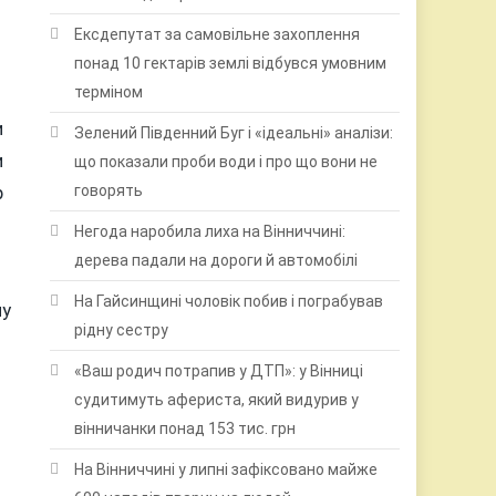
Ексдепутат за самовільне захоплення
понад 10 гектарів землі відбувся умовним
терміном
и
Зелений Південний Буг і «ідеальні» аналізи:
и
що показали проби води і про що вони не
р
говорять
Негода наробила лиха на Вінниччині:
дерева падали на дороги й автомобілі
На Гайсинщині чоловік побив і пограбував
му
рідну сестру
«Ваш родич потрапив у ДТП»: у Вінниці
судитимуть афериста, який видурив у
вінничанки понад 153 тис. грн
На Вінниччині у липні зафіксовано майже