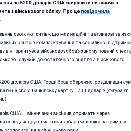
ічного
цяючи за 5200 доларів США «вирішити питання» з
мешканця
нта з військового обліку. Про це
повідомила
Вінниччини
.
судитимуть
за
вняв своїх «клієнтів», що має надійні та впливові зв’язк
продаж
іальних центрів комплектування та соціальної підтримк
білих
оду він гарантував військовозобов’язаному повний спект
витків»
йськової служби до остаточного зняття з військового
иєві
у 5200 доларів США. Гроші брав обережно, розділивши су
увати на свою банківську картку 1700 доларів (фігурант
нь).
арів США — вінничанин вирішив отримати через
сля передачі другої частини хабара чоловіка затримали
у оголосили ще в січні цього року.