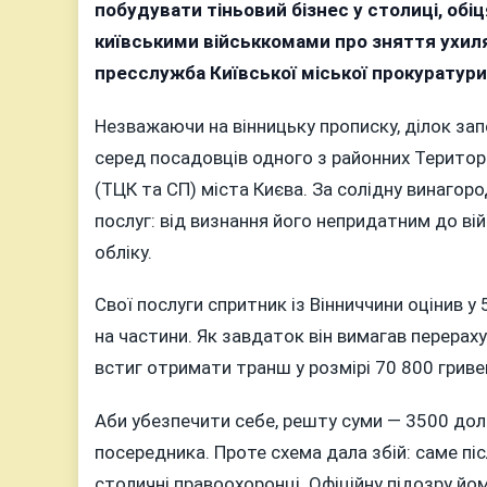
р
побудувати тіньовий бізнес у столиці, обі
київськими військкомами про зняття ухиля
пресслужба Київської міської прокуратури
Незважаючи на вінницьку прописку, ділок запе
серед посадовців одного з районних Територ
«
(ТЦК та СП) міста Києва. За солідну винагор
к
послуг: від визнання його непридатним до ві
у
К
обліку.
Свої послуги спритник із Вінниччини оцінив 
на частини. Як завдаток він вимагав перерах
встиг отримати транш у розмірі 70 800 гриве
Аби убезпечити себе, решту суми — 3500 дол
посередника. Проте схема дала збій: саме пі
столичні правоохоронці. Офіційну підозру йом