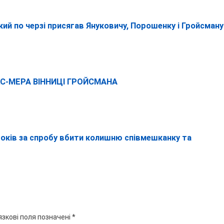
кий по черзі присягав Януковичу, Порошенку і Гройсману
С-МЕРА ВІННИЦІ ГРОЙСМАНА
років за спробу вбити колишню співмешканку та
язкові поля позначені
*