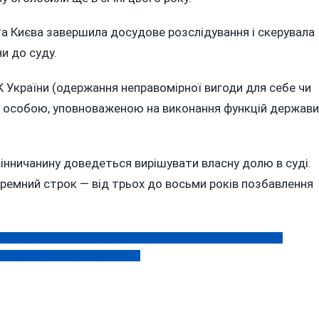
а Києва завершила досудове розслідування і скерувала
и до суду.
 КК України (одержання неправомірної вигоди для себе чи
я особою, уповноваженою на виконання функцій держави
вінничанину доведеться вирішувати власну долю в суді.
ремний строк — від трьох до восьми років позбавлення
інниччині продовжується масштабна заміна приладів обліку
в: яка ситуація на Вінниччині?