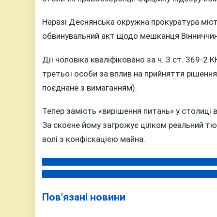
Наразі Деснянська окружна прокуратура міст
обвинувальний акт щодо мешканця Вінниччин
Дії чоловіка кваліфіковано за ч. 3 ст. 369-2
третьої особи за вплив на прийняття рішенн
поєднане з вимаганням).
Тепер замість «вирішення питань» у столиці 
За скоєне йому загрожує цілком реальний тю
волі з конфіскацією майна.
Безкоштовні смарт-лічильники та нічний тариф: на В
Навігація
За рік в Україні додалося пів мільйона нових боржникі
записів
Пов'язані новини