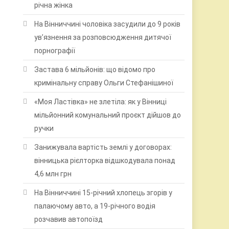
річна жінка
На Вінниччині чоловіка засудили до 9 років
ув’язнення за розповсюдження дитячої
порнографії
Застава 6 мільйонів: що відомо про
кримінальну справу Ольги Стефанішиної
«Моя Ластівка» не злетіла: як у Вінниці
мільйонний комунальний проєкт дійшов до
ручки
Занижувала вартість землі у договорах:
вінницька рієлторка відшкодувала понад
4,6 млн грн
На Вінниччині 15-річний хлопець згорів у
палаючому авто, а 19-річного водія
розчавив автопоїзд