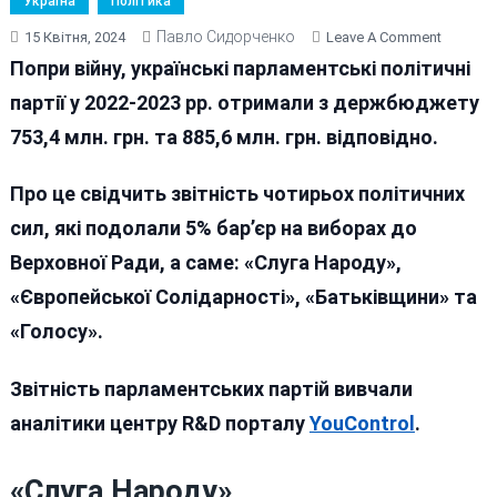
Україна
Політика
Павло Сидорченко
On
15 Квітня, 2024
Leave A Comment
1,6
Попри війну, українські парламентські політичні
МІЛЬЯР
партії у 2022-2023 рр. отримали з держбюджету
ПІД
753,4 млн. грн. та 885,6 млн. грн. відповідно.
ЧАС
ВІЙНИ
ОТРИМ
Про це свідчить звітність чотирьох політичних
ПОЛІТИ
сил, які подолали 5% бар’єр на виборах до
ПАРТІЇ
Верховної Ради, а саме: «Слуга Народу»,
З
БЮДЖЕ
«Європейської Солідарності», «Батьківщини» та
«Голосу».
Звітність парламентських партій вивчали
аналітики центру R&D порталу
YouControl
.
«Слуга Народу»