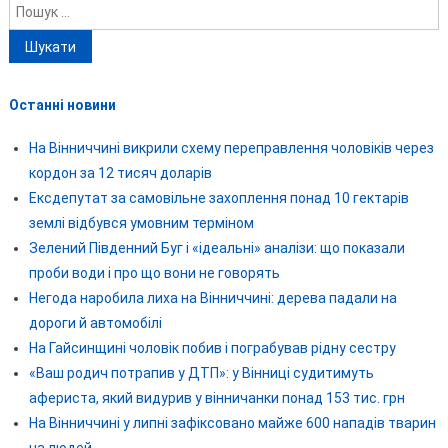
Пошук:
Останні новини
На Вінниччині викрили схему переправлення чоловіків через
кордон за 12 тисяч доларів
Ексдепутат за самовільне захоплення понад 10 гектарів
землі відбувся умовним терміном
Зелений Південний Буг і «ідеальні» аналізи: що показали
проби води і про що вони не говорять
Негода наробила лиха на Вінниччині: дерева падали на
дороги й автомобілі
На Гайсинщині чоловік побив і пограбував рідну сестру
«Ваш родич потрапив у ДТП»: у Вінниці судитимуть
афериста, який видурив у вінничанки понад 153 тис. грн
На Вінниччині у липні зафіксовано майже 600 нападів тварин