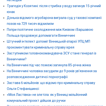
на людей
Трагедія у Козятині: після стрибка у воду загинув 15-річний
юнак
Донька відомого агробарона виграла суд у газової компанії:
позов на 729 тисяч відхилили
Попри політичне охолодження між Києвом і Варшавою
Польща продовжує допомагати Вінниччині
Штучний інтелект допоміг Вінницькій єпархії УПЦ МП
прокоментувати кримінальну справу ієрея
Заступником головнокомандувача ЗСУ стане генерал із
Вінниччини?
На Вінниччині під час пожежі загинула 85-річна жінка
На Вінниччині чоловіка засудили до 9 років ув’язнення за
розповсюдження дитячої порнографії
Застава 6 мільйонів: що відомо про кримінальну справу
Ольги Стефанішиної
«Моя Ластівка» не злетіла: як у Вінниці мільйонний
комунальний проєкт дійшов до ручки