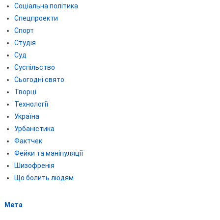
Соціальна політика
Спецпроекти
Спорт
Студія
Суд
Суспільство
Сьогодні свято
Творці
Технології
Україна
Урбаністика
Фактчек
Фейки та маніпуляції
Шизофренія
Що болить людям
Мета