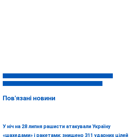
ДОПОМОГА ВІД ГОЛОВНОГО БОЛЮ НА ЗМІНУ ПОГОДИ
Навігація
В ЦЕЙ ДЕНЬ 16 КВІТНЯ СЬОГОДНІ ТА МИНУЛОМУ
записів
Пов'язані новини
У ніч на 28 липня рашисти атакували Україну
«шахедами» і ракетами: знищено 311 ударних цілей