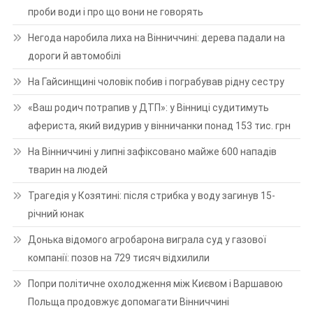
проби води і про що вони не говорять
Негода наробила лиха на Вінниччині: дерева падали на
дороги й автомобілі
На Гайсинщині чоловік побив і пограбував рідну сестру
«Ваш родич потрапив у ДТП»: у Вінниці судитимуть
афериста, який видурив у вінничанки понад 153 тис. грн
На Вінниччині у липні зафіксовано майже 600 нападів
тварин на людей
Трагедія у Козятині: після стрибка у воду загинув 15-
річний юнак
Донька відомого агробарона виграла суд у газової
компанії: позов на 729 тисяч відхилили
Попри політичне охолодження між Києвом і Варшавою
Польща продовжує допомагати Вінниччині