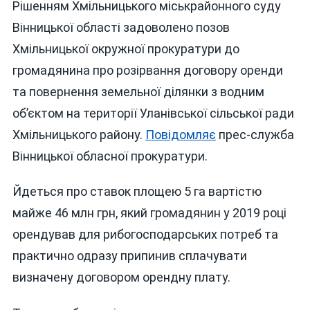
Рішенням Хмільницького міськрайонного суду
ВІННИЧЧИ
З
Вінницької області задоволено позов
НЕДОБРОС
Хмільницької окружної прокуратури до
ОРЕНДИ
громадянина про розірвання договору оренди
СТАВОК
ПОВЕРНУ
та повернення земельної ділянки з водним
ГРОМАДІ
об’єктом на території Уланівської сільської ради
ВАРТІСТЮ
Хмільницького району.
Повідомляє
прес-служба
МАЙЖЕ
46
Вінницької обласної прокуратури.
МЛН
ГРИВЕНЬ
Йдеться про ставок площею 5 га вартістю
майже 46 млн грн, який громадянин у 2019 році
орендував для рибогосподарських потреб та
практично одразу припинив сплачувати
визначену договором орендну плату.