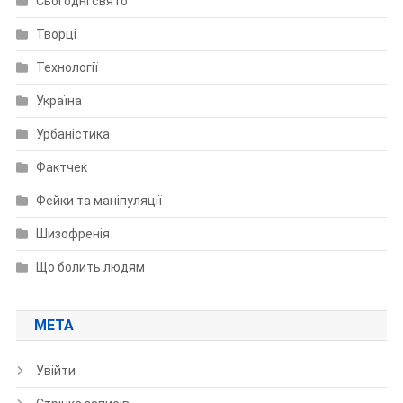
Сьогодні свято
Творці
Технології
Україна
Урбаністика
Фактчек
Фейки та маніпуляції
Шизофренія
Що болить людям
МЕТА
Увійти