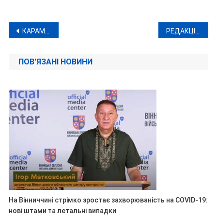
Навігація
КАРАМЕЛЬНИЙ ПИРІГ З ЯБЛУКАМИ
РЕДАКЦІЯ «МИ-ВІННИЧАНИ» ЗАПУСКАЄ РЕКЛАМНИЙ ВІДДІЛ
записів
ПОВ'ЯЗАНІ НОВИНИ
На Вінниччині стрімко зростає захворюваність на COVID-19:
нові штами та летальні випадки