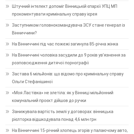
Штучний інтелект допоміг Вінницькій єпархії УПЦ МП
прокоментувати кримінальну справу ієрея
Заступником головнокомандувача ЗСУ стане генерал із
Вінниччини?
На Вінниччині під час пожежі загинула 85-річна жінка
На Вінниччині чоловіка засудили до 9 років ув’язнення за
розповсюдження дитячої порнографії
Застава 6 мільйонів: що відомо про кримінальну справу
Ольги Стефанішиної
«Моя Ластівка» не злетіла: як у Вінниці мільйонний
комунальний проєкт дійшов до ручки
Занижувала вартість землі у договорах: вінницька
рієлторка відшкодувала понад 4,6 млн грн
На Вінниччині 15-річний хлопець згорів у палаючому авто,