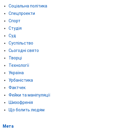
Соціальна політика
Спецпроекти
Спорт
Студія
Суд
Суспільство
Сьогодні свято
Творці
Технології
Україна
Урбаністика
Фактчек
Фейки та маніпуляції
Шизофренія
Що болить людям
Мета