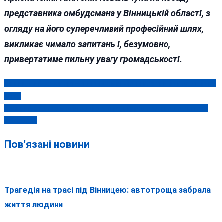
представника омбудсмана у Вінницькій області, з
огляду на його суперечливий професійний шлях,
викликає чимало запитань і, безумовно,
привертатиме пильну увагу громадськості.
Вінницький аеропорт-«привид»: мільйони платників податків на
Навігація
вітер
записів
Воєнний стан та мобілізацію в Україні продовжено до лютого
2026 року
Пов'язані новини
Трагедія на трасі під Вінницею: автотроща забрала
життя людини