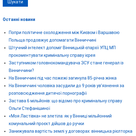
Останні новини
Попри політичне охолодження між Києвом і Варшавою
Польща продовжує допомагати Вінниччині
Штучний інтелект допоміг Вінницькій єпархії УПЦ МП
прокоментувати кримінальну справу ієрея
Заступником головнокомандувача ЗСУ стане генерал із
Вінниччини?
На Вінниччині під час пожежі загинула 85-річна жінка
На Вінниччині чоловіка засудили до 9 років ув’язнення за
розповсюдження дитячої порнографії
Застава 6 мільйонів: що відомо про кримінальну справу
Ольги Стефанішиної
«Моя Ластівка» не злетіла: як у Вінниці мільйонний
комунальний проєкт дійшов до ручки
Занижувала вартість землі у договорах: вінницька рієлторка