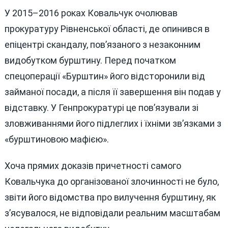
У 2015–2016 роках Ковальчук очолював
прокуратуру Рівненської області, де опинився в
епіцентрі скандалу, пов’язаного з незаконним
видобутком бурштину. Перед початком
спецоперації «Бурштин» його відсторонили від
займаної посади, а після її завершення він подав у
відставку. У Генпрокуратурі це пов’язували зі
зловживаннями його підлеглих і їхніми зв’язками з
«бурштиновою мафією».
Хоча прямих доказів причетності самого
Ковальчука до організованої злочинності не було,
звіти його відомства про вилучення бурштину, як
з’ясувалося, не відповідали реальним масштабам