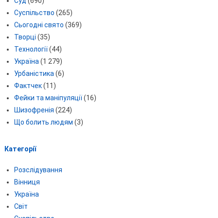
Суд
(690)
Суспільство
(265)
Сьогодні свято
(369)
Творці
(35)
Технології
(44)
Україна
(1 279)
Урбаністика
(6)
Фактчек
(11)
Фейки та маніпуляції
(16)
Шизофренія
(224)
Що болить людям
(3)
Категорії
Розслідування
Вінниця
Україна
Світ