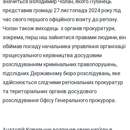
значиться Володимир Чолан, якого Лубінець
представив громаді 27 листопада 2024 року під
час свого першого офіційного візиту до регіону.
Чолан також виходець з органів прокуратури,
зокрема, перш ніш зайнятися правами людини, він
обіймав посаду начальника управління організації
процесуального керівництва досудовим
розслідуванням кримінальних правопорушень,
підслідних Державному бюро розслідувань, яке
здійснюється слідчими регіональних прокуратур
та територіальних органів досудового
розслідування Офісу Генерального прокурора.
Анатолій Ковальчук розпочав свою кар’єру в