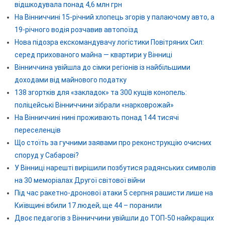
відшкодувала понад 4,6 млн грн
На Вінниччині 15-річний хлопець згорів у палаючому авто, а
19-річного водія розчавив автопоїзд
Нова підозра екскомандувачу логістики Повітряних Сил:
серед прихованого майна — квартири у Вінниці
Вінниччина увійшла до сімки регіонів із найбільшими
доходами від майнового податку
138 згортків для «закладок» та 300 кущів конопель:
поліцейські Вінниччини зібрали «нарковрожай»
На Вінниччині нині проживають понад 144 тисячі
переселенців
Що стоїть за гучними заявами про реконструкцію очисних
споруд у Сабарові?
У Вінниці нарешті вирішили позбутися радянських символів
на 30 меморіалах Другої світової війни
Під час ракетно-дронової атаки 5 серпня рашисти лише на
Київщині вбили 17 людей, ще 44 – поранили
Двоє педагогів з Вінниччини увійшли до ТОП-50 найкращих