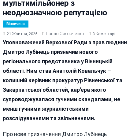
мультимільйонер з
неоднозначною репутацією
Вінничина
Павло Сидорченко
До
21 Жовтня, 2025
3 Коментарі
Правами
Уповноважений Верховної Ради з прав людини
Людини
Дмитро Лубінець призначив нового
На
регіонального представника у Вінницькій
Вінниччині
Буде
області. Ним став Анатолій Ковальчук —
Опікуватис
колишній керівник прокуратур Рівненської та
Прокурор-
Закарпатської областей, кар’єра якого
Мультиміл
З
супроводжувалася гучними скандалами, не
Неоднозна
менш гучними журналістськими
Репутацією
розслідуваннями та звільненнями.
Про нове призначення Дмитро Лубінець