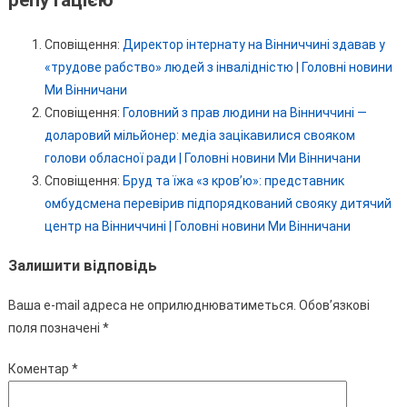
репутацією
”
Сповіщення:
Директор інтернату на Вінниччині здавав у
«трудове рабство» людей з інвалідністю | Головні новини
Ми Вінничани
Сповіщення:
Головний з прав людини на Вінниччині —
доларовий мільйонер: медіа зацікавилися свояком
голови обласної ради | Головні новини Ми Вінничани
Сповіщення:
Бруд та їжа «з кров’ю»: представник
омбудсмена перевірив підпорядкований свояку дитячий
центр на Вінниччині | Головні новини Ми Вінничани
Залишити відповідь
Ваша e-mail адреса не оприлюднюватиметься.
Обов’язкові
поля позначені
*
Коментар
*