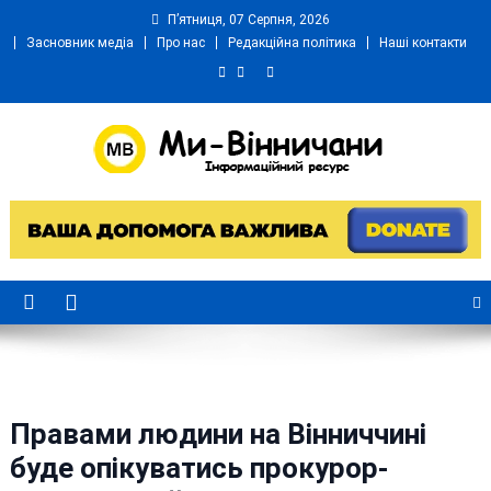
Skip
П’ятниця, 07 Серпня, 2026
to
Засновник медіа
Про нас
Редакційна політика
Наші контакти
content
Ми Вінничани
Незалежний інформаційний портал Вінничини
Правами людини на Вінниччині
буде опікуватись прокурор-