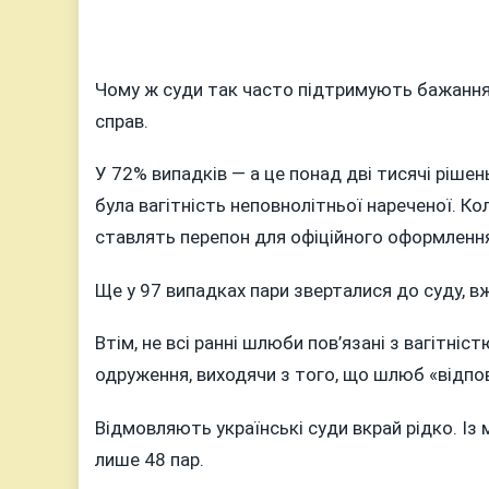
Чому ж суди так часто підтримують бажання п
справ.
У 72% випадків — а це понад дві тисячі рішен
була вагітність неповнолітньої нареченої. К
ставлять перепон для офіційного оформлення
Ще у 97 випадках пари зверталися до суду, в
Втім, не всі ранні шлюби пов’язані з вагітніс
одруження, виходячи з того, що шлюб «відпо
Відмовляють українські суди вкрай рідко. Із
лише 48 пар.