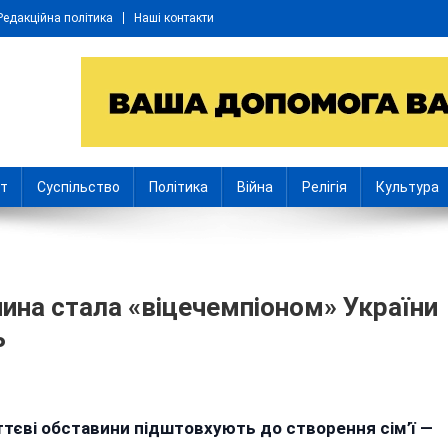
Редакційна політика
Наші контакти
іт
Суспільство
Політика
Війна
Релігія
Культура
ина стала «віцечемпіоном» України
ь
юб
иттєві обставини підштовхують до створення сім’ї —