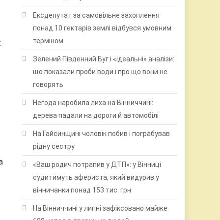
Ексдепутат за самовільне захоплення
понад 10 гектарів землі відбувся умовним
терміном
х
Зелений Південний Буг і «ідеальні» аналізи:
що показали проби води і про що вони не
говорять
Негода наробила лиха на Вінниччині:
дерева падали на дороги й автомобілі
На Гайсинщині чоловік побив і пограбував
рідну сестру
а
«Ваш родич потрапив у ДТП»: у Вінниці
судитимуть афериста, який видурив у
вінничанки понад 153 тис. грн
На Вінниччині у липні зафіксовано майже