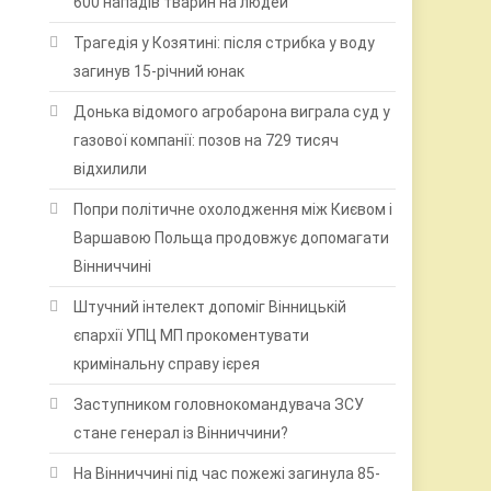
600 нападів тварин на людей
Трагедія у Козятині: після стрибка у воду
загинув 15-річний юнак
Донька відомого агробарона виграла суд у
газової компанії: позов на 729 тисяч
відхилили
Попри політичне охолодження між Києвом і
Варшавою Польща продовжує допомагати
Вінниччині
Штучний інтелект допоміг Вінницькій
єпархії УПЦ МП прокоментувати
кримінальну справу ієрея
Заступником головнокомандувача ЗСУ
стане генерал із Вінниччини?
На Вінниччині під час пожежі загинула 85-