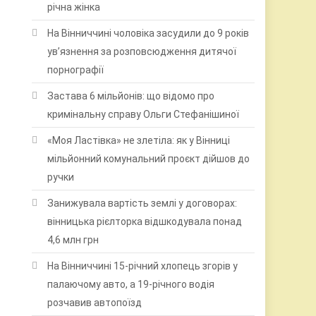
річна жінка
На Вінниччині чоловіка засудили до 9 років
ув’язнення за розповсюдження дитячої
порнографії
Застава 6 мільйонів: що відомо про
кримінальну справу Ольги Стефанішиної
«Моя Ластівка» не злетіла: як у Вінниці
мільйонний комунальний проєкт дійшов до
ручки
Занижувала вартість землі у договорах:
вінницька рієлторка відшкодувала понад
4,6 млн грн
На Вінниччині 15-річний хлопець згорів у
палаючому авто, а 19-річного водія
розчавив автопоїзд