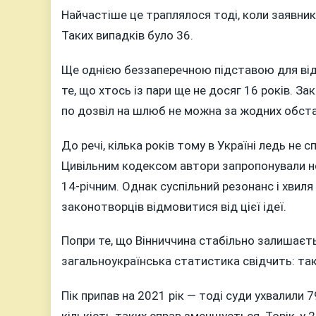
Найчастіше це траплялося тоді, коли заявник
Таких випадків було 36.
Ще однією беззаперечною підставою для відм
те, що хтось із пари ще не досяг 16 років. З
по дозвіл на шлюб не можна за жодних обста
До речі, кілька років тому в Україні ледь не 
Цивільним кодексом автори запропонували но
14-річним. Однак суспільний резонанс і хвил
законотворців відмовитися від цієї ідеї.
Попри те, що Вінниччина стабільно залишаєть
загальноукраїнська статистика свідчить: та
Пік припав на 2021 рік — тоді суди ухвалили 
кількість таких справ зменшується. Торік, у 2