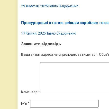
29 Жовтня, 2025
Павло Сидорченко
Прокурорські статки: скільки заробляє та з
17 Квітня, 2025
Павло Сидорченко
Залишити відповідь
Ваша e-mail адреса не оприлюднюватиметься.
Обов’
Коментар
*
Ім'я
*