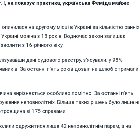
. І, як показує практика, українська Феміда майже
ноліття:
нниччина
ала
опинилася на другому місці в Україні за кількістю ранні
іцечемпіоном»
 Україні можна з 18 років. Водночас закон залишає
аїни
волити з 16-річного віку.
ькістю
алізувавши дані судового реєстру, з’ясували: у 98%
ніх
явників. За останні п’ять років дозвіл на шлюб отримали
ружень
ччина вирізняється особливо помітно. За останні п’ять
друження неповнолітніх. Більше таких рішень було лише н
етровщина зі 175 справами.
зволили одружитися лише 42 неповнолітнім парам, а на