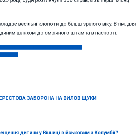
ладає весільні клопоти до більш зрілого віку. Втім, для
єдиним шляхом до омріяного штампа в паспорті.
є згоріли у автотрощі, ще двоє потонули
 17 років
 НЕРЕСТОВА ЗАБОРОНА НА ВИЛОВ ЩУКИ
щення дитини у Вінниці військовим з Колумбії?