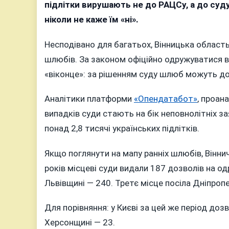
до
підлітки вирушають не до РАЦСу, а до суду
пов
ніколи не каже їм «ні».
Ві
ст
Несподівано для багатьох, Вінницька область 
«в
шлюбів. За законом офіційно одружуватися в
Укр
«віконце»: за рішенням суду шлюб можуть доз
за
кіл
Аналітики платформи
«Опендатабот»
, проан
ран
випадків суди стають на бік неповнолітніх за
од
понад 2,8 тисячі українських підлітків.
Якщо поглянути на мапу ранніх шлюбів, Вінни
років місцеві суди видали 187 дозволів на о
Львівщині — 240. Третє місце посіла Дніпроп
Для порівняння: у Києві за цей же період до
Херсонщині — 23.