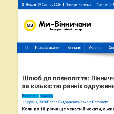
Skip
Неділя, 09 Серпня, 2026
Засновник медіа
Про нас
to
content
Ми Вінничани
Незалежний інформаційний портал Вінничини
Розслідування
Вінниця
Україна
Св
Шлюб до повноліття: Вінничч
за кількістю ранніх одружен
Вінничина
Україна
on
1 Червня, 2026
Павло Сидорченко
Leave a Comment
Шл
Коли до 18-річчя ще чекати й чекати, а ж