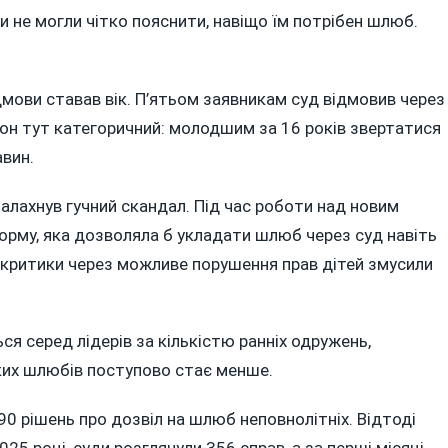
и не могли чітко пояснити, навіщо їм потрібен шлюб.
ови ставав вік. П’ятьом заявникам суд відмовив через
акон тут категоричний: молодшим за 16 років звертатися
вин.
спалахнув гучний скандал. Під час роботи над новим
рму, яка дозволяла б укладати шлюб через суд навіть
я критики через можливе порушення прав дітей змусили
ся серед лідерів за кількістю ранніх одружень,
ких шлюбів поступово стає менше.
790 рішень про дозвіл на шлюб неповнолітніх. Відтоді
025 році, суди розглянули 356 справ, а за перші місяці