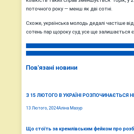
поточного року — менш як дві сотні.
Схоже, українська молодь дедалі частіше відк
сотень пар щороку суд усе ще залишається 
На Вінниччині за вихідні загинули четверо людей: дво
Навігація
Вінничанка Марія Поступайло стала рекордсменкою у
записів
Пов'язані новини
З 15 ЛЮТОГО В УКРАЇНІ РОЗПОЧИНАЄТЬСЯ
13 Лютого, 2024
Аліна Мазур
Що стоїть за кремлівським фейком про розбе