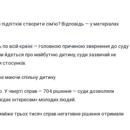
ідлітків створити сім’ю? Відповідь — у матеріалах
ь по всій країні — головною причиною звернення до суду
оли йдеться про майбутню дитину, суди зазвичай не
 стосунків.
же маючи спільну дитину.
тю. У чверті справ — 704 рішення — суди дозволяли
відає інтересам» молодих людей.
 майже трьох тисяч справ негативне рішення отримали