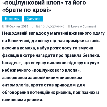
«поцілунковий клоп» та його
«брати по крові»
Вінничина
Здоров'я
Павло Сидорченко
On
18 Серпня, 2025
Leave A Comment
«У
Нещодавній випадок у магазині вживаного одягу
Вінниц
на Вінниччині, де жінку під час примірки штанів
Секонд
вкусила комаха, набув розголосу та змусив
Хенді
Жінку
фахівців вкотре нагадати про правила безпеки.
Вкусил
Інцидент, що спершу викликав підозру на укус
Небезп
небезпечного «поцілункового клопа»,
Комаха
«поціл
завершився заспокійливим висновком
Клоп»
ентомологів, проте став приводом для
Та
обговорення потенційних ризиків, пов’язаних із
Його
«брати
вживаними речами.
По