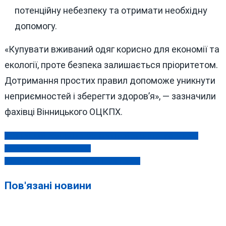
потенційну небезпеку та отримати необхідну
допомогу.
«Купувати вживаний одяг корисно для економії та
екології, проте безпека залишається пріоритетом.
Дотримання простих правил допоможе уникнути
неприємностей і зберегти здоров’я», — зазначили
фахівці Вінницького ОЦКПХ.
У Вінницькій облраді «стратеги» Гройсмана готують нову
Навігація
антикорупційну комедію?
записів
Тилова Вінниччина на вихідні теж горіла
Пов'язані новини