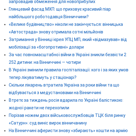
запровадив обмеження для новоприбулих
Глянцевий фасад МХП: що приховує красивий піар
найбільшого роботодавця Вінниччини?
«Велике будівництво» ніколи не закінчується: вінницька
«Автострада» знову отримала сотні мільйонів
Затримання у Вінниці ієрея УПЦ МП, який «відмазував» від
мобілізації за «богопротивні» долари
За час повномасштабної війни в Україні зникли безвісти 2
252 дитини: на Вінниччині — чотири
В Україні змінили правила госпіталізації: кого і за яких умов
тепер лікуватимуть у стаціонарі?
Скільки лікарень втратила Україна за роки війни та що
відбувається з медустановами на Вінниччині
Втретє за тиждень росія вдарила по Україні балістикою:
жодної ракети не перехопили
Порізав ножем двох військовослужбовців ТЦК біля ринку
«Сатурн»: суд виніс вирок вінничанину
На Вінниччині аферисти знову «збирають» кошти на армію