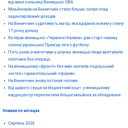
від імені очільниці Вінницької ОВА
Мільйонерів на Вінниччині стало більше, попри спад
задекларованих доходів
На Вінниччині судитимуть матір, яка вдарила ножем у спину
17-річну доньку
Ветеран вінницької «Червоної Калини» дав старт новому
сезону української Прем’єр-ліги з футболу
П’ять років із магнітами у шлунку: вінницькі лікарі врятували
хлопчика без операції
На вінницькому «фронті» без змін: могилів-подільський
«котел» і крижопільський «прорив»
На Вінниччині знову потонув чоловік
Від щирого серця за бюджетний кошт: у вінницькому
кардіоцентрі переплатили більше мільйона за обладнання
Новини по місяцях
Серпень 2026