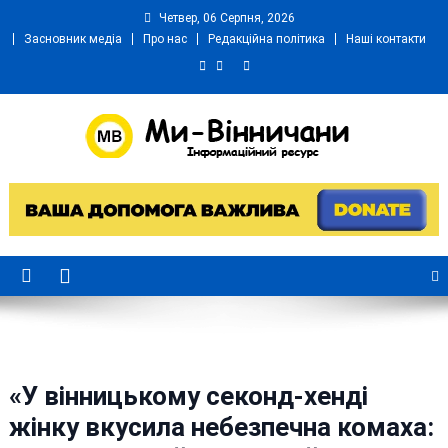
Skip
Четвер, 06 Серпня, 2026
to
Засновник медіа
Про нас
Редакційна політика
Наші контакти
content
Ми Вінничани
Незалежний інформаційний портал Вінничини
«У вінницькому секонд-хенді
жінку вкусила небезпечна комаха: