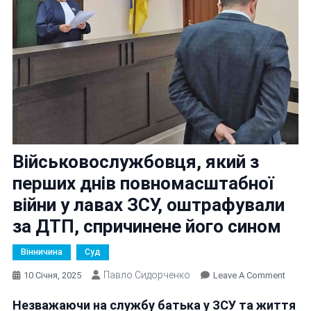
Військовослужбовця, який з
перших днів повномасштабної
війни у лавах ЗСУ, оштрафували
за ДТП, спричинене його сином
Вінничина
Суд
Павло Сидорченко
On
10 Січня, 2025
Leave A Comment
Війсь
Незважаючи на службу батька у ЗСУ та життя
Який