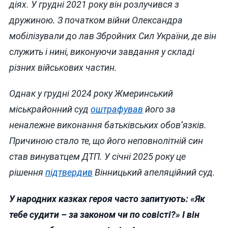
діях. У грудні 2021 року він розлучився з
дружиною. З початком війни Олександра
мобілізували до лав Збройних Сил України, де він
служить і нині, виконуючи завдання у складі
різних військових частин.
Однак у грудні 2024 року Жмеринський
міськрайонний суд
оштрафував
його за
неналежне виконання батьківських обов’язків.
Причиною стало те, що його неповнолітній син
став винуватцем ДТП. У січні 2025 року це
рішення
підтвердив
Вінницький апеляційний суд.
У народних казках героя часто запитують: «Як
тебе судити – за законом чи по совісті?» І він