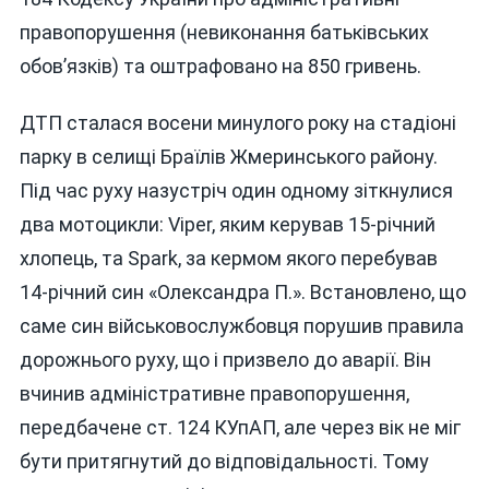
правопорушення (невиконання батьківських
обов’язків) та оштрафовано на 850 гривень.
ДТП сталася восени минулого року на стадіоні
парку в селищі Браїлів Жмеринського району.
Під час руху назустріч один одному зіткнулися
два мотоцикли: Viper, яким керував 15-річний
хлопець, та Spark, за кермом якого перебував
14-річний син «Олександра П.». Встановлено, що
саме син військовослужбовця порушив правила
дорожнього руху, що і призвело до аварії. Він
вчинив адміністративне правопорушення,
передбачене ст. 124 КУпАП, але через вік не міг
бути притягнутий до відповідальності. Тому