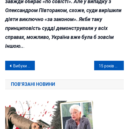
завжди обирає «по совісті». Але у випадку з
Олександром Півтораком, схоже, суди вирішили
діяти виключно «за законом». Якби таку
принциповість судді демонстрували у всіх
справах, можливо, Україна вже була б зовсім
іншою..
.
Навігація
Вибухи вночі на Вінниччині: що відомо?
15 років в’язниці для екс-нардепа, але є нюанс: вирок не діє у Монако, куди він втік
записів
ПОВ'ЯЗАНІ НОВИНИ