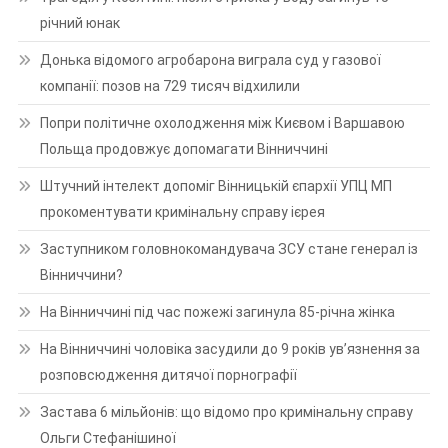
річний юнак
Донька відомого агробарона виграла суд у газової
компанії: позов на 729 тисяч відхилили
Попри політичне охолодження між Києвом і Варшавою
Польща продовжує допомагати Вінниччині
Штучний інтелект допоміг Вінницькій єпархії УПЦ МП
прокоментувати кримінальну справу ієрея
Заступником головнокомандувача ЗСУ стане генерал із
Вінниччини?
На Вінниччині під час пожежі загинула 85-річна жінка
На Вінниччині чоловіка засудили до 9 років ув’язнення за
розповсюдження дитячої порнографії
Застава 6 мільйонів: що відомо про кримінальну справу
Ольги Стефанішиної