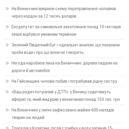
На Вінниччині викрили схему переправлення чоловіків
через кордон за 12 тисяч доларів
Ексдепутат за самовільне захоплення понад 10 гектарів
землі відбувся умовним терміном
Зелений Південний Буг і «ідеальні» аналізи: що показали
проби води і про що вони не говорять
Негода наробила лиха на Вінниччині: дерева падали на
дороги й автомобілі
На Гайсинщині чоловік побив і пограбував рідну сестру
«Ваш родич потрапив у ДТП»: у Вінниці судитимуть
афериста, який видурив у вінничанки понад 153 тис. грн
На Вінниччині у липні зафіксовано майже 600 нападів
тварин на людей
Трагедія у Козятині: після стрибка у воду загинув 15-