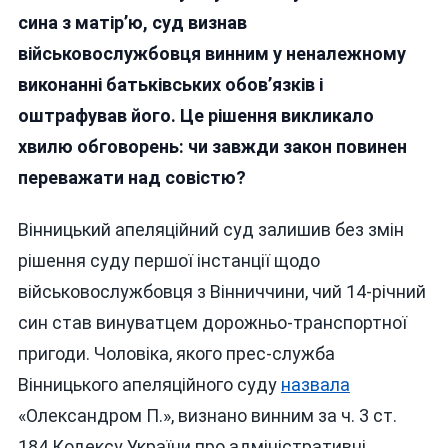
З
сина з матір’ю, суд визнав
Перш
військовослужбовця винним у неналежному
Днів
виконанні батьківських обов’язків і
Повно
Війни
оштрафував його. Це рішення викликало
У
хвилю обговорень: чи завжди закон повинен
Лавах
переважати над совістю?
ЗСУ,
Оштр
За
Вінницький апеляційний суд залишив без змін
ДТП,
рішення суду першої інстанції щодо
Сприч
військовослужбовця з Вінниччини, чий 14-річний
Його
Сино
син став винуватцем дорожньо-транспортної
пригоди. Чоловіка, якого прес-служба
Вінницького апеляційного суду
назвала
«Олександром П.», визнано винним за ч. 3 ст.
184 Кодексу України про адміністративні