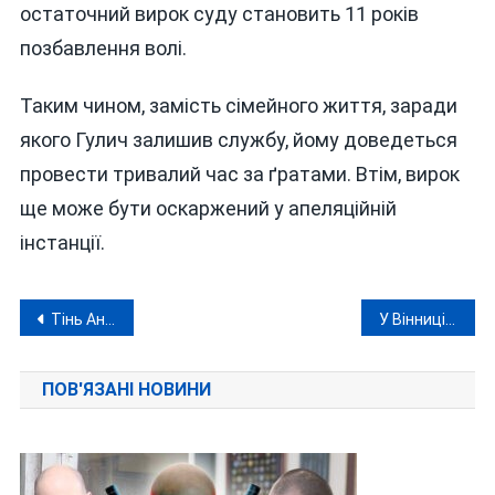
остаточний вирок суду становить 11 років
позбавлення волі.
Таким чином, замість сімейного життя, заради
якого Гулич залишив службу, йому доведеться
провести тривалий час за ґратами. Втім, вирок
ще може бути оскаржений у апеляційній
інстанції.
Навігація
Тінь Андрія Єрмака над Вінницею і до чого тут екснардеп Сергій Кудлаєнко
У Вінниці судитимуть заступника начальника тюрми за спробу «врятувати» майно рекетира від арешту
записів
ПОВ'ЯЗАНІ НОВИНИ