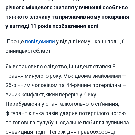
Служби
річного місцевого жителя у вчиненні особливо
Та
тяжкого злочину та призначив йому покарання
Побиття
у вигляді 11 років позбавлення волі.
До
Інвалідності:
Суд
Про це
повідомили
у відділі комунікації поліції
Виніс
Вінницької області.
Жорсткий
Вирок
Як встановило слідство, інцидент стався 8
Чоловіку
З
травня минулого року. Між двома знайомими —
Вінниччини
26-річним чоловіком та 44-річним потерпілим —
виник конфлікт, який переріс у бійку.
Перебуваючи у стані алкогольного сп’яніння,
фігурант кілька разів ударив потерпілого ногою
по голові та тулубу. Подальше побиття зупинила
очевидиця події. Того ж дня правоохоронці