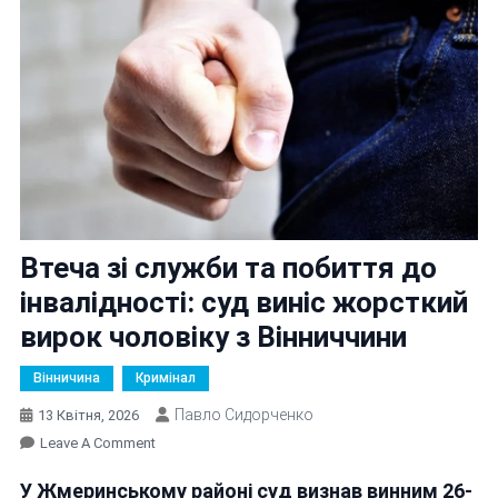
Втеча зі служби та побиття до
інвалідності: суд виніс жорсткий
вирок чоловіку з Вінниччини
Вінничина
Кримінал
Павло Сидорченко
13 Квітня, 2026
On
Leave A Comment
Втеча
У Жмеринському районі суд визнав винним 26-
Зі