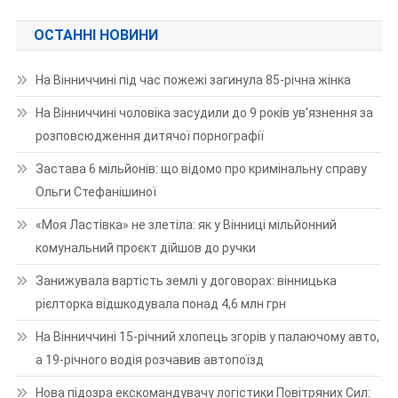
ОСТАННІ НОВИНИ
На Вінниччині під час пожежі загинула 85-річна жінка
На Вінниччині чоловіка засудили до 9 років ув’язнення за
розповсюдження дитячої порнографії
Застава 6 мільйонів: що відомо про кримінальну справу
Ольги Стефанішиної
«Моя Ластівка» не злетіла: як у Вінниці мільйонний
комунальний проєкт дійшов до ручки
Занижувала вартість землі у договорах: вінницька
рієлторка відшкодувала понад 4,6 млн грн
На Вінниччині 15-річний хлопець згорів у палаючому авто,
а 19-річного водія розчавив автопоїзд
Нова підозра екскомандувачу логістики Повітряних Сил: