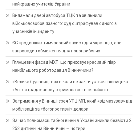
найкращих учителів України
Виламали двері автобуса ТЦК та звільнили
військовозобов’язаного: суд оштрафував одного з
учасників інциденту
ЄС продовжив тимчасовий захист для українців, але
запровадив обмеження для новоприбулих
Глянцевий фасад МХП: що приховує красивий піар
найбільшого роботодавця Вінниччини?
«Велике будівництво» ніколи не закінчується: вінницька
«Автострада» знову отримала сотні мільйонів
Затримання у Вінниці ієрея УПЦ МП, який «відмазував» від
мобілізації за «богопротивні» долари
За час повномасштабної війни в Україні зникли безвісти 2
252 дитини: на Вінниччині — чотири