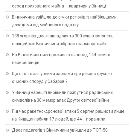
серед прихованого майна — квартири у Вінниці
Вінниччина увійшла до сімки регіонів із найбільшими
доходами від майнового податку
138 згортків для «закладок» та 300 кущів конопель:
поліцейські Вінниччини зібрали «нарковрожай»
На Вінниччині нині проживають понад 144 тисячі
переселенців
Що стоїть за гучними заявами про реконструкцію
очисних споруд у Сабарові?
У Вінниці нарешті вирішили позбутися радянських
символів на 30 меморіалах Другої світової війни
Під час ракетно-дронової атаки 5 серпня рашисти лише
на Київщині вбили 17 людей, ще 44 – поранили
Двоє педагогів з Вінниччини увійшли до ТОП-50