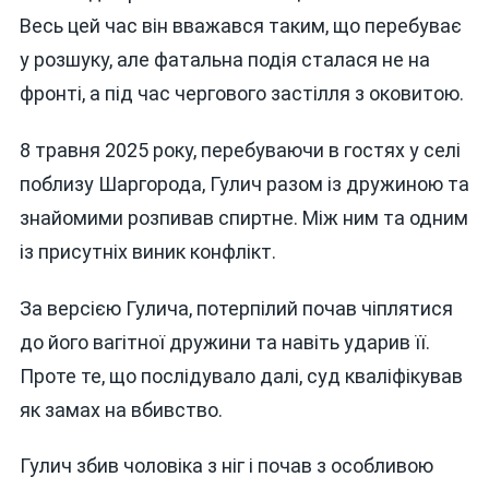
Весь цей час він вважався таким, що перебуває
у розшуку, але фатальна подія сталася не на
фронті, а під час чергового застілля з оковитою.
8 травня 2025 року, перебуваючи в гостях у селі
поблизу Шаргорода, Гулич разом із дружиною та
знайомими розпивав спиртне. Між ним та одним
із присутніх виник конфлікт.
За версією Гулича, потерпілий почав чіплятися
до його вагітної дружини та навіть ударив її.
Проте те, що послідувало далі, суд кваліфікував
як замах на вбивство.
Гулич збив чоловіка з ніг і почав з особливою