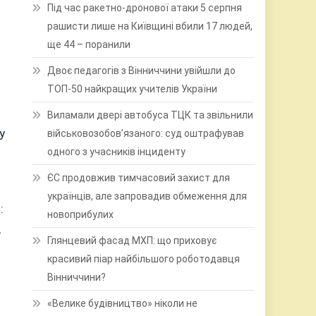
Під час ракетно-дронової атаки 5 серпня
рашисти лише на Київщині вбили 17 людей,
ще 44 – поранили
Двоє педагогів з Вінниччини увійшли до
ТОП-50 найкращих учителів України
Виламали двері автобуса ТЦК та звільнили
у
військовозобов’язаного: суд оштрафував
одного з учасників інциденту
ЄС продовжив тимчасовий захист для
українців, але запровадив обмеження для
:
новоприбулих
,
Глянцевий фасад МХП: що приховує
красивий піар найбільшого роботодавця
Вінниччини?
«Велике будівництво» ніколи не