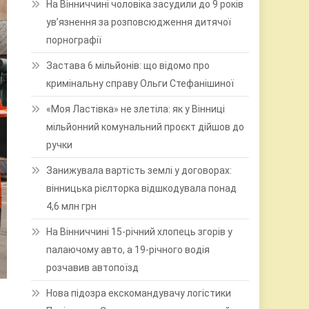
На Вінниччині чоловіка засудили до 9 років
ув’язнення за розповсюдження дитячої
порнографії
Застава 6 мільйонів: що відомо про
кримінальну справу Ольги Стефанішиної
«Моя Ластівка» не злетіла: як у Вінниці
мільйонний комунальний проєкт дійшов до
ручки
Занижувала вартість землі у договорах:
вінницька рієлторка відшкодувала понад
4,6 млн грн
На Вінниччині 15-річний хлопець згорів у
палаючому авто, а 19-річного водія
розчавив автопоїзд
Нова підозра екскомандувачу логістики