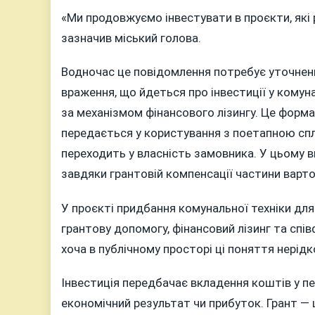
«Ми продовжуємо інвестувати в проєкти, які
зазначив міський голова.
Водночас це повідомлення потребує уточне
враження, що йдеться про інвестиції у кому
за механізмом фінансового лізингу. Це форма
передається у користування з поетапною спл
переходить у власність замовника. У цьому
завдяки грантовій компенсації частини вартост
У проєкті придбання комунальної техніки для 
грантову допомогу, фінансовий лізинг та спів
хоча в публічному просторі ці поняття нерід
Інвестиція передбачає вкладення коштів у п
економічний результат чи прибуток. Грант — 