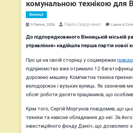
комунальною технікою для В
Вінниця
Павло Сидорченко
9 Липня, 2026
Leave A Co
До підпорядкованого Вінницькій міській 
управління» надійшла перша партія нової к
Про це на своїй сторінці у соцмережах
повід
підприємство вже отримало 12 багатофункці
дорожню машину. Компактна техніка призначен
велодоріжок і вузьких вулиць. Як зазначив м
обсяг роботи десяти працівників, що особлив
Крім того, Сергій Моргунов повідомив, що ць
техніки та навісне обладнання до неї. За йог
інвестиційного фонду Данії», що дозволило