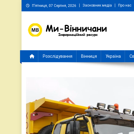
Skip
Засновник медіа
Про нас
П’ятниця, 07 Серпня, 2026
to
content
Ми Вінничани
Незалежний інформаційний портал Вінничини
Розслідування
Вінниця
Україна
Св