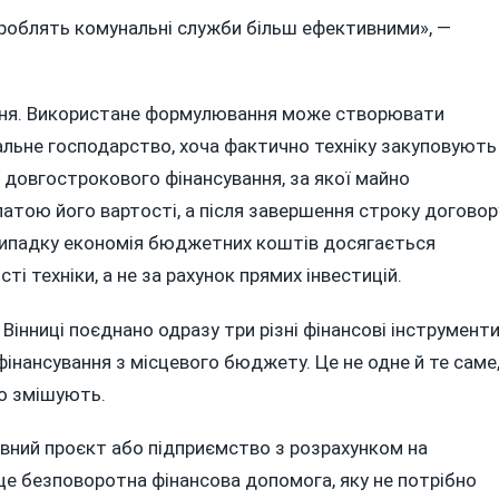
 роблять комунальні служби більш ефективними», —
ння. Використане формулювання може створювати
нальне господарство, хоча фактично техніку закуповують
 довгострокового фінансування, за якої майно
атою його вартості, а після завершення строку договор
 випадку економія бюджетних коштів досягається
і техніки, а не за рахунок прямих інвестицій.
Вінниці поєднано одразу три різні фінансові інструменти
фінансування з місцевого бюджету. Це не одне й те саме
ко змішують.
евний проєкт або підприємство з розрахунком на
це безповоротна фінансова допомога, яку не потрібно