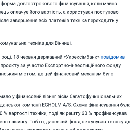
е форма довгострокового фінансування, коли майно
ець оплачує його вартість, а користувач поступово
сля завершення всіх платежів техніка переходить у
омунальна техніка для Вінниці.
5 році. 18 червня державний «Укрексімбанк»
повідомив
о проєкту за участю Експортно-інвестиційного фонду
аїнським містом, де цей фінансовий механізм було
мало у фінансовий лізинг вісім багатофункціональних
данської компанії EGHOLM A/S. Схема фінансування бул
0 % вартості техніки, тоді як решту 60 % профінансував
ого лізингу. Тобто, данський фонд не купував техніку д
. Його участь полягала у тому, щоб здешевити