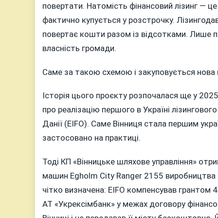
повертати. Натомість фінансовий лізинг — ц
фактично купується у розстрочку. Лізингодав
повертає кошти разом із відсотками. Лише пі
власність громади.
Саме за такою схемою і закуповується нова к
Історія цього проєкту розпочалася ще у 202
про реалізацію першого в Україні лізинговог
Данії (EIFO). Саме Вінниця стала першим укр
застосовано на практиці.
Тоді КП «Вінницьке шляхове управління» отри
машин Egholm City Ranger 2155 виробництва 
чітко визначена: EIFO компенсував грантом 4
АТ «Укрексімбанк» у межах договору фінансов
Вінниці і не передавав її місту безкоштовно