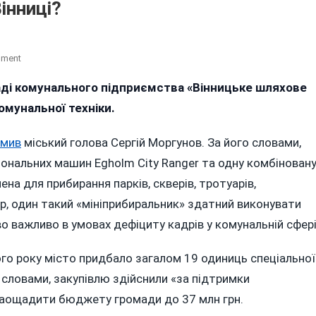
інниці?
On
mment
Данські
раді комунального підприємства «Вінницьке шляхове
Інвестиції
омунальної техніки.
Чи
Лізинг:
Що
омив
міський голова Сергій Моргунов. За його словами,
Приховує
ональних машин Egholm City Ranger та одну комбінован
Історія
а для прибирання парків, скверів, тротуарів,
З
ер, один такий «мініприбиральник» здатний виконувати
Новою
Комунальною
о важливо в умовах дефіциту кадрів у комунальній сфері
Технікою
Для
ого року місто придбало загалом 19 одиниць спеціальної
Вінниці?
о словами, закупівлю здійснили «за підтримки
 заощадити бюджету громади до 37 млн грн.