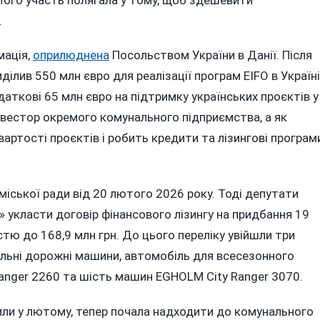
.
мація,
оприлюднена
Посольством України в Данії. Після
ілив 550 млн євро для реалізації програм EIFO в Україні
даткові 65 млн євро на підтримку українських проєктів у
нвестор окремого комунального підприємства, а як
вартості проєктів і робить кредити та лізингові програм
іської ради від 20 лютого 2026 року. Тоді депутати
 укласти договір фінансового лізингу на придбання 19
стю до 168,9 млн грн. До цього переліку увійшли три
альні дорожні машини, автомобіль для всесезонного
anger 2260 та шість машин EGHOLM City Ranger 3070.
дили у лютому, тепер почала надходити до комунального