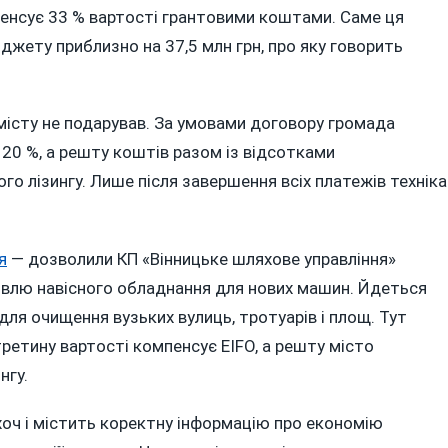
пенсує 33 % вартості грантовими коштами. Саме ця
джету приблизно на 37,5 млн грн, про яку говорить
 місту не подарував. За умовами договору громада
 20 %, а решту коштів разом із відсотками
го лізингу. Лише після завершення всіх платежів техніка
я
— дозволили КП «Вінницьке шляхове управління»
півлю навісного обладнання для нових машин. Йдеться
ля очищення вузьких вулиць, тротуарів і площ. Тут
ретину вартості компенсує EIFO, а решту місто
нгу.
хоч і містить коректну інформацію про економію