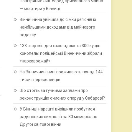
Повітряних Сил: серед прихованого майна
— квартири у Вінниці
Вінниччина увійшла до сімки регіонів із
найбільшими доходами від майнового
податку
138 згортків для «закладок» та 300 кущів
конопель: поліцейські Вінниччини зібрали
«нарковрожай»
у
На Вінниччині нині проживають понад 144
тисячі переселенців
Що стоїть за гучними заявами про
.
реконструкцію очисних споруд у Сабарові?
У Вінниці нарешті вирішили позбутися
радянських символів на 30 меморіалах
Другої світової війни