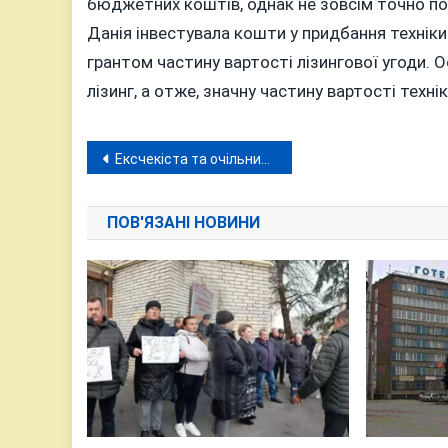
бюджетних коштів, однак не зовсім точно поя
Данія інвестувала кошти у придбання техніки
грантом частину вартості лізингової угоди. 
лізинг, а отже, значну частину вартості тех
Навігація
Ексчекіста та очільника вінницьких письменників за співпрацю з промосковською церквою виключили з НСПУ
записів
ПОВ'ЯЗАНІ НОВИНИ