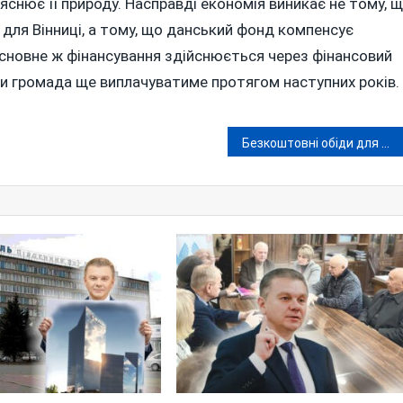
снює її природу. Насправді економія виникає не тому, 
 для Вінниці, а тому, що данський фонд компенсує
Основне ж фінансування здійснюється через фінансовий
ніки громада ще виплачуватиме протягом наступних років.
Безкоштовні обіди для школярів на Вінниччині обійдуться більше ніж у 364 мільйони гривень