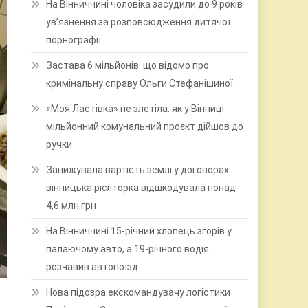
На Вінниччині чоловіка засудили до 9 років
ув’язнення за розповсюдження дитячої
порнографії
Застава 6 мільйонів: що відомо про
кримінальну справу Ольги Стефанішиної
«Моя Ластівка» не злетіла: як у Вінниці
мільйонний комунальний проєкт дійшов до
ручки
Занижувала вартість землі у договорах:
вінницька рієлторка відшкодувала понад
4,6 млн грн
На Вінниччині 15-річний хлопець згорів у
палаючому авто, а 19-річного водія
розчавив автопоїзд
Нова підозра екскомандувачу логістики