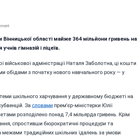
On
mment
Безкоштовні
м Вінницької області майже 364 мільйони гривень на
Обіди
чнів гімназій і ліцеїв.
Для
Школярів
На
ї військової адміністрації Наталя Заболотна, ці кошти
Вінниччині
и обідами з початку нового навчального року — у
Обійдуться
Більше
Ніж
стеми шкільного харчування у державному бюджеті на
У
364
субвенцій. За
словами
прем’єр-міністерки Юлії
Мільйони
тами розподілено понад 7,4 мільярда гривень. Крім
Гривень
ування, спростивши бюрократичні процедури та
а межами традиційних шкільних їдалень за умови