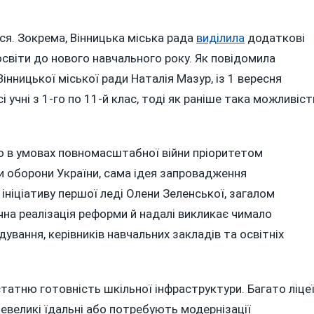
ся. Зокрема, Вінницька міська рада
виділила
додаткові
освіти до нового навчального року. Як повідомила
нницької міської ради Наталія Мазур, із 1 вересня
 учні з 1-го по 11-й клас, тоді як раніше така можливіст
о в умовах повномасштабної війни пріоритетом
оборони України, сама ідея запровадження
ініціативу першої леді Олени Зеленської, загалом
чна реалізація реформи й надалі викликає чимало
ування, керівників навчальних закладів та освітніх
атню готовність шкільної інфраструктури. Багато ліце
 невеликі їдальні або потребують модернізації