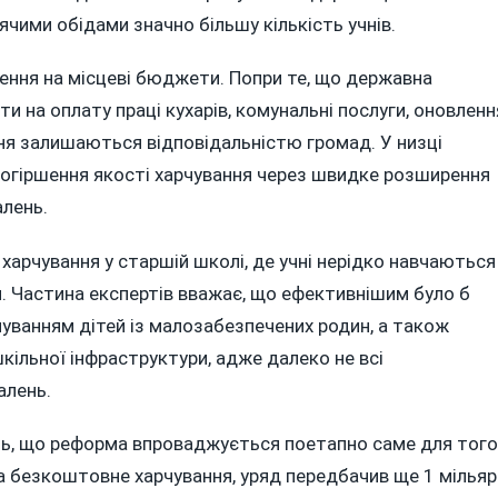
чими обідами значно більшу кількість учнів.
ння на місцеві бюджети. Попри те, що державна
ти на оплату праці кухарів, комунальні послуги, оновленн
ня залишаються відповідальністю громад. У низці
погіршення якості харчування через швидке розширення
алень.
 харчування у старшій школі, де учні нерідко навчаються
. Частина експертів вважає, що ефективнішим було б
ванням дітей із малозабезпечених родин, а також
кільної інфраструктури, адже далеко не всі
алень.
ють, що реформа впроваджується поетапно саме для того
 на безкоштовне харчування, уряд передбачив ще 1 мілья