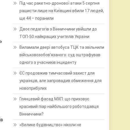
Під час ракетно-дронової атаки 5 серпня
рашисти лише на Київщині вбили 17 людей,
ще 44 – поранили
Двоє педагогів з Вінниччини увійшли до
ТОП-50 найкращих учителів України
ь
Виламали двері автобуса ТЦК та звільнили
військовозобов’язаного: суд оштрафував
одного з учасників інциденту
ЄС продовжив тимчасовий захист для
українців, але запровадив обмеження для
новоприбулих
Глянцевий фасад МХП: що приховує
красивий піар найбільшого роботодавця
Вінниччини?
їв
«Велике будівництво» ніколи не