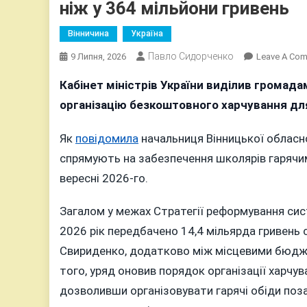
ніж у 364 мільйони гривень
Вінничина
Україна
Павло Сидорченко
9 Липня, 2026
Leave A Co
Кабінет міністрів України виділив громада
організацію безкоштовного харчування для у
Як
повідомила
начальниця Вінницької обласно
спрямують на забезпечення школярів гарячим
вересні 2026-го.
Загалом у межах Стратегії реформування си
2026 рік передбачено 14,4 мільярда гривень 
Свириденко, додатково між місцевими бюдже
того, уряд оновив порядок організації харч
дозволивши організовувати гарячі обіди поз