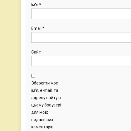
Ім'я
*
Email
*
Сайт
Зберегти моє
ім'я, e-mail, та
адресу сайту в
цьому браузері
для моїх
подальших
коментарів.