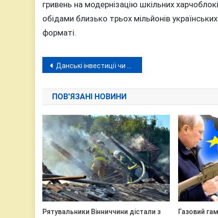
гривень на модернізацію шкільних харчоблокі
обідами близько трьох мільйонів українськи
форматі.
Навігація
Данські інвестиції чи лізинг: що приховує історія з новою комунальною технікою для Вінниці?
записів
ПОВ'ЯЗАНІ НОВИНИ
Рятувальники Вінниччини дістали з
Газовий гам