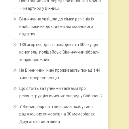
Повітряних Сил: серед прихованого майна
— квартири у Вінниці
Вінниччина увійшла до сімки регіонів із
найбільшими доходами від майнового
податку
138 згортків для «закладок» та 300 кущів
конопель: поліцейські Вінниччини зібрали
«нарковрожай»
На Вінниччині нині проживають понад 144
тисячі переселенців
Що стоїть за гучними заявами про
реконструкцію очисних споруд у Сабарові?
У Вінниці нарешті вирішили позбутися
радянських символів на 30 меморіалах
Другої світової війни