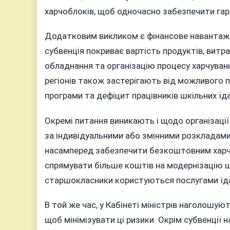
харчоблоків, щоб одночасно забезпечити гаря
Додатковим викликом є фінансове навантаже
субвенція покриває вартість продуктів, витра
обладнання та організацію процесу харчуван
регіонів також застерігають від можливого 
програми та дефіцит працівників шкільних їд
Окремі питання виникають і щодо організації
за індивідуальними або змінними розкладами
насамперед забезпечити безкоштовним харчу
спрямувати більше коштів на модернізацію ш
старшокласники користуються послугами їд
В той же час, у Кабінеті міністрів наголошу
щоб мінімізувати ці ризики. Окрім субвенції