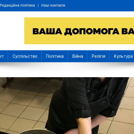
Редакційна політика
Наші контакти
іт
Суспільство
Політика
Війна
Релігія
Культура