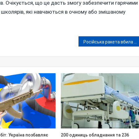
в. Очікується, що це дасть змогу забезпечити гарячими
х школярів, які навчаються в очному або змішаному
Російська ракета вбила в Києві подружжя з Жмеринки
біт: Україна позбавляє
200 одиниць обладнання та 236