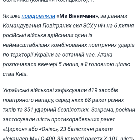
Як вже
повідомляли
«Ми Вінничани»
, за даними
Командування Повітряних сил ЗСУ, у ніч на 6 липня
російські війська здійснили один із
наймасштабніших комбінованих повітряних ударів
по території України за останній час. Атака
розпочалася ввечері 5 липня, а її головною ціллю
став Київ.
Українські військові зафіксували 419 засобів
повітряного нападу, серед яких 68 ракет різних
типів та 351 ударний безпілотник. Зокрема, росіяни
застосували шість протикорабельних ракет
«Циркон» або «Онікс», 23 балістичні ракети
«Іскандер-М» і С-400, 33 крилаті ракети Х-101, шість