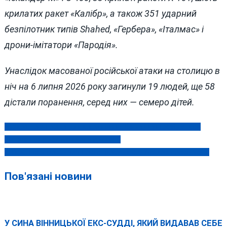
крилатих ракет «Калібр», а також 351 ударний
безпілотник типів Shahed, «Гербера», «Італмас» і
дрони-імітатори «Пародія».
Унаслідок масованої російської атаки на столицю в
ніч на 6 липня 2026 року загинули 19 людей, ще 58
дістали поранення, серед них — семеро дітей.
Безкоштовні обіди для школярів на Вінниччині обійдуться
Навігація
більше ніж у 364 мільйони гривень
записів
В Україні запровадили нові строки дії водійських посвідчень
Пов'язані новини
У СИНА ВІННИЦЬКОЇ ЕКС-СУДДІ, ЯКИЙ ВИДАВАВ СЕБЕ