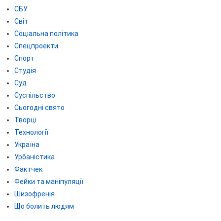
СБУ
Світ
Соціальна політика
Спецпроекти
Спорт
Студія
Суд
Суспільство
Сьогодні свято
Творці
Технології
Україна
Урбаністика
Фактчек
Фейки та маніпуляції
Шизофренія
Що болить людям