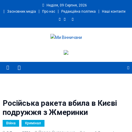
Skip
Неділя, 09 Серпня, 2026
to
Засновник медіа
Про нас
Редакційна політика
Наші контакти
content
Ми Вінничани
Незалежний інформаційний портал Вінничини
Російська ракета вбила в Києві
подружжя з Жмеринки
Війна
Кримінал