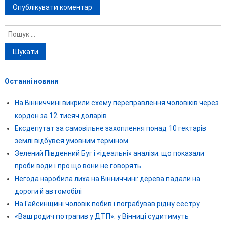
Пошук:
Останні новини
На Вінниччині викрили схему переправлення чоловіків через
кордон за 12 тисяч доларів
Ексдепутат за самовільне захоплення понад 10 гектарів
землі відбувся умовним терміном
Зелений Південний Буг і «ідеальні» аналізи: що показали
проби води і про що вони не говорять
Негода наробила лиха на Вінниччині: дерева падали на
дороги й автомобілі
На Гайсинщині чоловік побив і пограбував рідну сестру
«Ваш родич потрапив у ДТП»: у Вінниці судитимуть