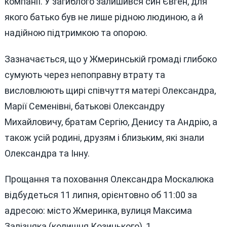
компанії. У загиблого залишився син Євген, для
якого батько був не лише рідною людиною, а й
надійною підтримкою та опорою.
Зазначається, що у Жмеринській громаді глибоко
сумують через непоправну втрату та
висловлюють щирі співчуття матері Олександра,
Марії Семенівні, батькові Олександру
Михайловичу, братам Сергію, Денису та Андрію, а
також усій родині, друзям і близьким, які знали
Олександра та Інну.
Прощання та поховання Олександра Москалюка
відбудеться 11 липня, орієнтовно об 11:00 за
адресою: місто Жмеринка, вулиця Максима
Залізняка (колишня Козицького), 1.