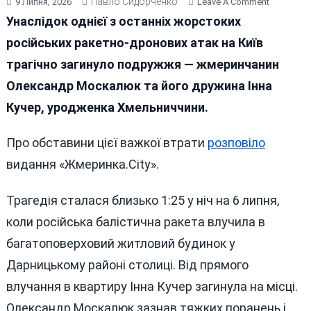
Павло Сидорченко
On
9 Липня, 2026
Leave A Comment
Російська
Унаслідок однієї з останніх жорстоких
Ракета
російських ракетно-дронових атак на Київ
Вбила
трагічно загинуло подружжя — жмеринчанин
В
Києві
Олександр Москалюк та його дружина Інна
Подружж
Кучер, уродженка Хмельниччини.
З
Жмеринк
Про обставини цієї важкої втрати
розповіло
видання «Жмеринка.City».
Трагедія сталася близько 1:25 у ніч на 6 липня,
коли російська балістична ракета влучила в
багатоповерховий житловий будинок у
Дарницькому районі столиці. Від прямого
влучання в квартиру Інна Кучер загинула на місці.
Олександр Москалюк зазнав тяжких поранень і