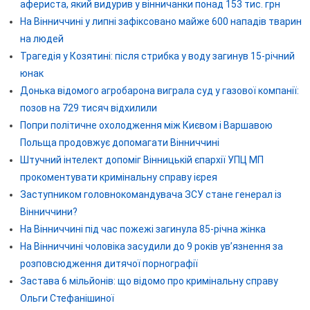
афериста, який видурив у вінничанки понад 153 тис. грн
На Вінниччині у липні зафіксовано майже 600 нападів тварин
на людей
Трагедія у Козятині: після стрибка у воду загинув 15-річний
юнак
Донька відомого агробарона виграла суд у газової компанії:
позов на 729 тисяч відхилили
Попри політичне охолодження між Києвом і Варшавою
Польща продовжує допомагати Вінниччині
Штучний інтелект допоміг Вінницькій єпархії УПЦ МП
прокоментувати кримінальну справу ієрея
Заступником головнокомандувача ЗСУ стане генерал із
Вінниччини?
На Вінниччині під час пожежі загинула 85-річна жінка
На Вінниччині чоловіка засудили до 9 років ув’язнення за
розповсюдження дитячої порнографії
Застава 6 мільйонів: що відомо про кримінальну справу
Ольги Стефанішиної