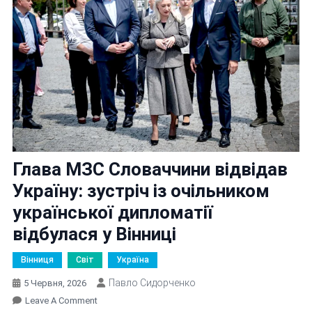
Глава МЗС Словаччини відвідав
Україну: зустріч із очільником
української дипломатії
відбулася у Вінниці
Вінниця
Світ
Україна
Павло Сидорченко
5 Червня, 2026
On
Leave A Comment