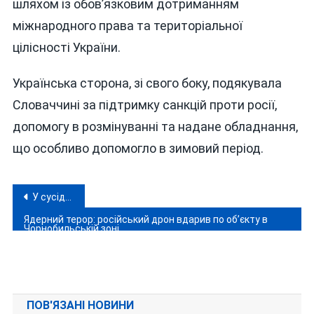
шляхом із обов’язковим дотриманням
міжнародного права та територіальної
цілісності України.
Українська сторона, зі свого боку, подякувала
Словаччині за підтримку санкцій проти росії,
допомогу в розмінуванні та надане обладнання,
що особливо допомогло в зимовий період.
Навігація
У сусідній з Вінниччиною області 17-річну дівчину підозрюють в отруєнні військового на замовлення з рф
записів
Ядерний терор: російський дрон вдарив по об’єкту в
Чорнобильській зоні
ПОВ'ЯЗАНІ НОВИНИ