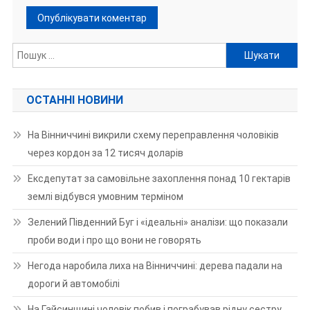
Пошук:
ОСТАННІ НОВИНИ
На Вінниччині викрили схему переправлення чоловіків
через кордон за 12 тисяч доларів
Ексдепутат за самовільне захоплення понад 10 гектарів
землі відбувся умовним терміном
Зелений Південний Буг і «ідеальні» аналізи: що показали
проби води і про що вони не говорять
Негода наробила лиха на Вінниччині: дерева падали на
дороги й автомобілі
На Гайсинщині чоловік побив і пограбував рідну сестру