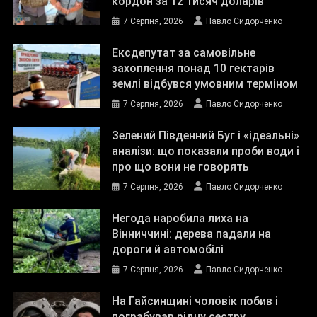
кордон за 12 тисяч доларів
7 Серпня, 2026
Павло Сидорченко
Ексдепутат за самовільне
захоплення понад 10 гектарів
землі відбувся умовним терміном
7 Серпня, 2026
Павло Сидорченко
Зелений Південний Буг і «ідеальні»
аналізи: що показали проби води і
про що вони не говорять
7 Серпня, 2026
Павло Сидорченко
Негода наробила лиха на
Вінниччині: дерева падали на
дороги й автомобілі
7 Серпня, 2026
Павло Сидорченко
На Гайсинщині чоловік побив і
пограбував рідну сестру