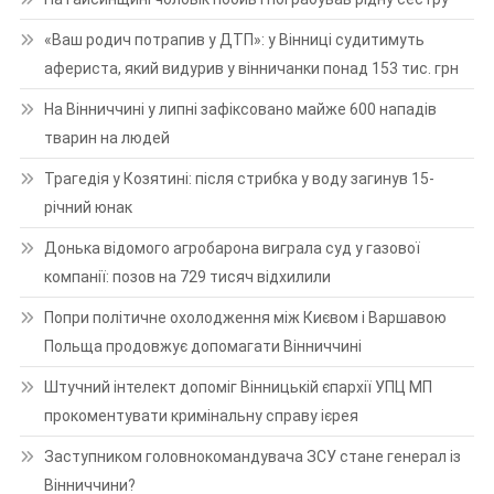
«Ваш родич потрапив у ДТП»: у Вінниці судитимуть
афериста, який видурив у вінничанки понад 153 тис. грн
На Вінниччині у липні зафіксовано майже 600 нападів
тварин на людей
Трагедія у Козятині: після стрибка у воду загинув 15-
річний юнак
Донька відомого агробарона виграла суд у газової
компанії: позов на 729 тисяч відхилили
Попри політичне охолодження між Києвом і Варшавою
Польща продовжує допомагати Вінниччині
Штучний інтелект допоміг Вінницькій єпархії УПЦ МП
прокоментувати кримінальну справу ієрея
Заступником головнокомандувача ЗСУ стане генерал із
Вінниччини?