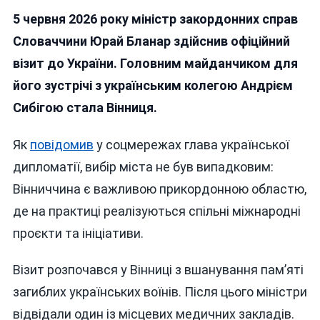
Глава
5 червня 2026 року міністр закордонних справ
МЗС
Словаччини
Словаччини Юрай Бланар здійснив офіційний
Відвідав
візит до України. Головним майданчиком для
Україну:
його зустрічі з українським колегою Андрієм
Зустріч
Із
Сибігою стала Вінниця.
Очільником
Української
Як
повідомив
у соцмережах глава української
Дипломатії
дипломатії, вибір міста не був випадковим:
Відбулася
У
Вінниччина є важливою прикордонною областю,
Вінниці
де на практиці реалізуються спільні міжнародні
проєкти та ініціативи.
Візит розпочався у Вінниці з вшанування пам’яті
загиблих українських воїнів. Після цього міністри
відвідали один із місцевих медичних закладів.