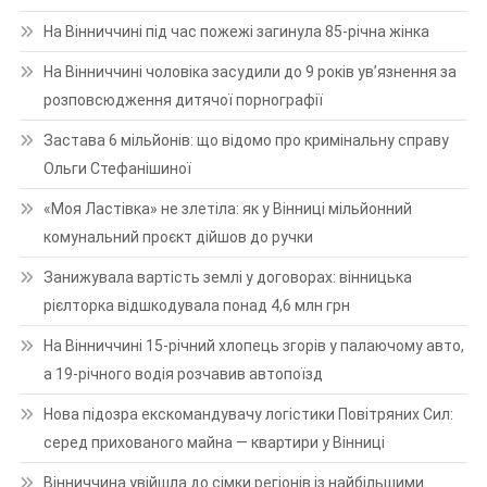
На Вінниччині під час пожежі загинула 85-річна жінка
На Вінниччині чоловіка засудили до 9 років ув’язнення за
розповсюдження дитячої порнографії
Застава 6 мільйонів: що відомо про кримінальну справу
Ольги Стефанішиної
«Моя Ластівка» не злетіла: як у Вінниці мільйонний
комунальний проєкт дійшов до ручки
Занижувала вартість землі у договорах: вінницька
рієлторка відшкодувала понад 4,6 млн грн
На Вінниччині 15-річний хлопець згорів у палаючому авто,
а 19-річного водія розчавив автопоїзд
Нова підозра екскомандувачу логістики Повітряних Сил:
серед прихованого майна — квартири у Вінниці
Вінниччина увійшла до сімки регіонів із найбільшими