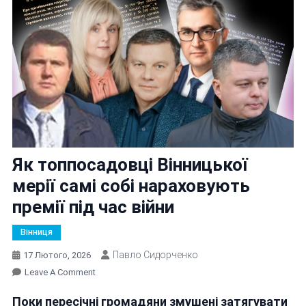
Як топпосадовці Вінницької
мерії самі собі нараховують
премії під час війни
Вінниця
Павло Сидорченко
17 Лютого, 2026
On
Leave A Comment
Як
Поки пересічні громадяни змушені затягувати
Топпосадовці