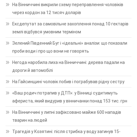
На Вінниччині викрили схему переправлення чоловіків
через кордон за 12 тисяч доларів
Ексдепутат за самовільне захоплення понад 10 гектарів
землі відбувся умовним терміном
Зелений Південний Буг і «ідеальні» аналізи: що показали
проби води і про що вони не говорять
Негода наробила лиха на Вінниччині: дерева падали на
дороги й автомобілі
На Гайсинщині чоловік побив і пограбував рідну сестру
«Ваш родич потрапив у ДТП»: у Вінниці судитимуть
афериста, який видурив у вінничанки понад 153 тис. грн
На Вінниччині у липні зафіксовано майже 600 нападів
тварин на людей
Трагедія у Козятині: після стрибка у воду загинув 15-