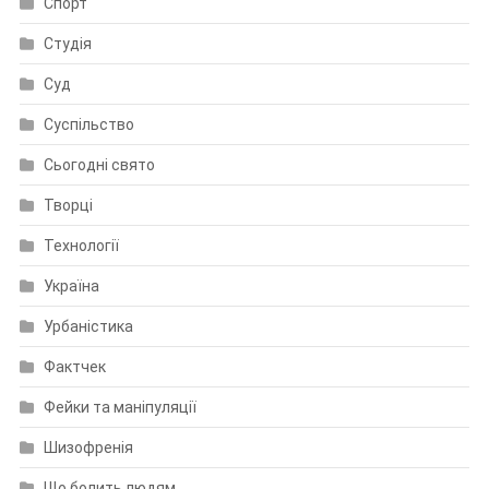
Спорт
Студія
Суд
Суспільство
Сьогодні свято
Творці
Технології
Україна
Урбаністика
Фактчек
Фейки та маніпуляції
Шизофренія
Що болить людям