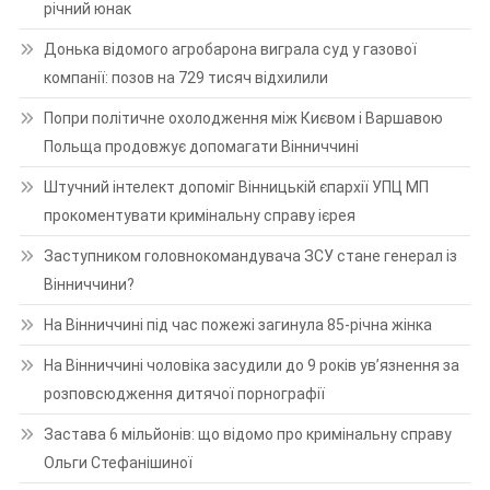
річний юнак
Донька відомого агробарона виграла суд у газової
компанії: позов на 729 тисяч відхилили
Попри політичне охолодження між Києвом і Варшавою
Польща продовжує допомагати Вінниччині
Штучний інтелект допоміг Вінницькій єпархії УПЦ МП
прокоментувати кримінальну справу ієрея
Заступником головнокомандувача ЗСУ стане генерал із
Вінниччини?
На Вінниччині під час пожежі загинула 85-річна жінка
На Вінниччині чоловіка засудили до 9 років ув’язнення за
розповсюдження дитячої порнографії
Застава 6 мільйонів: що відомо про кримінальну справу
Ольги Стефанішиної