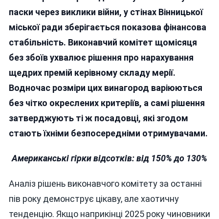
Вінницької
паски через виклики війни, у стінах Вінницької
Мерії
міської ради зберігається показова фінансова
Самі
стабільність. Виконавчий комітет щомісяця
Собі
Нараховують
без збоїв ухвалює рішення про нарахування
Премії
щедрих премій керівному складу мерії.
Під
Водночас розміри цих винагород варіюються
Час
Війни
без чітко окреслених критеріїв, а самі рішення
затверджують ті ж посадовці, які згодом
стають їхніми безпосередніми отримувачами.
Американські гірки відсотків: від 150% до 130%
Аналіз рішень виконавчого комітету за останні
пів року демонструє цікаву, але хаотичну
тенденцію. Якщо наприкінці 2025 року чиновники