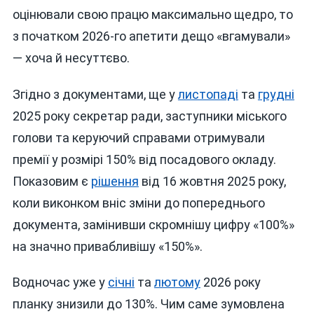
оцінювали свою працю максимально щедро, то
з початком 2026-го апетити дещо «вгамували»
— хоча й несуттєво.
Згідно з документами, ще у
листопаді
та
грудні
2025 року секретар ради, заступники міського
голови та керуючий справами отримували
премії у розмірі 150% від посадового окладу.
Показовим є
рішення
від 16 жовтня 2025 року,
коли виконком вніс зміни до попереднього
документа, замінивши скромнішу цифру «100%»
на значно привабливішу «150%».
Водночас уже у
січні
та
лютому
2026 року
планку знизили до 130%. Чим саме зумовлена