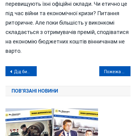
перевищують їхні офіційні оклади. Чи етично це
під час війни та економічної кризи? Питання
риторичне. Але поки більшість у виконкомі
складається з отримувачів премій, сподіватися
на економію бюджетних коштів вінничанам не
варто.
Навігація
Дід бив гітлерівців, онук протистоїть путіністам: незламний тульчинський гарт Владислава Гераскевича
Пожежа у «Крижопільводоканалі» та смертельна трагедія у Бершадській громаді
записів
ПОВ'ЯЗАНІ НОВИНИ