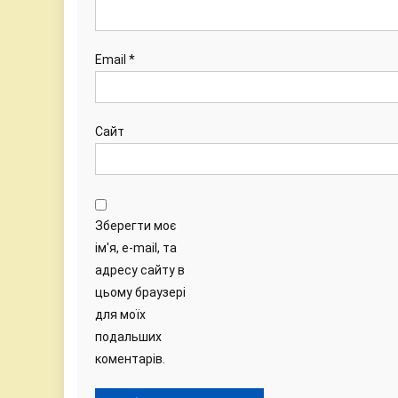
Email
*
Сайт
Зберегти моє
ім'я, e-mail, та
адресу сайту в
цьому браузері
для моїх
подальших
коментарів.