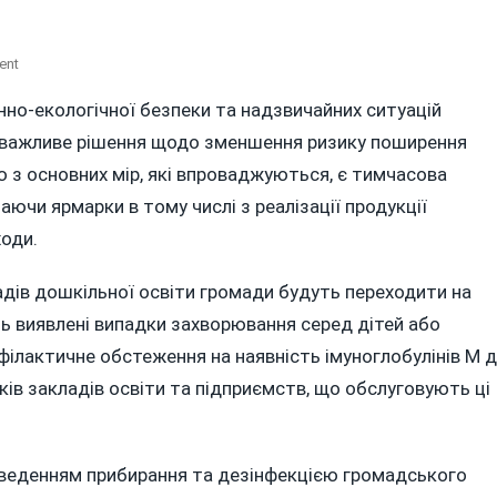
On
ent
ЯК
енно-екологічної безпеки та надзвичайних ситуацій
У
а важливе рішення щодо зменшення ризику поширення
ВІННИЦІ
ПОСИЛЮЮТЬ
ю з основних мір, які впроваджуються, є тимчасова
БОРОТЬБУ
ючи ярмарки в тому числі з реалізації продукції
З
ходи.
ВІРУСНИМ
ГЕПАТИТОМ
адів дошкільної освіти громади будуть переходити на
А
?
ть виявлені випадки захворювання серед дітей або
ілактичне обстеження на наявність імуноглобулінів М 
ків закладів освіти та підприємств, що обслуговують ці
веденням прибирання та дезінфекцією громадського