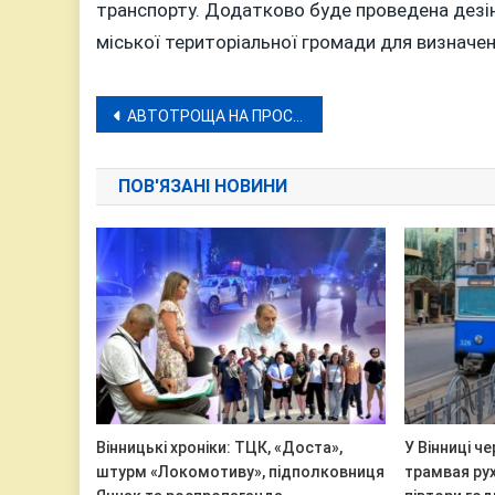
транспорту. Додатково буде проведена дезін
міської територіальної громади для визначен
Навігація
АВТОТРОЩА НА ПРОСПЕКТІ ЮНОСТІ
записів
ПОВ'ЯЗАНІ НОВИНИ
Вінницькі хроніки: ТЦК, «Доста»,
У Вінниці ч
штурм «Локомотиву», підполковниця
трамвая рух