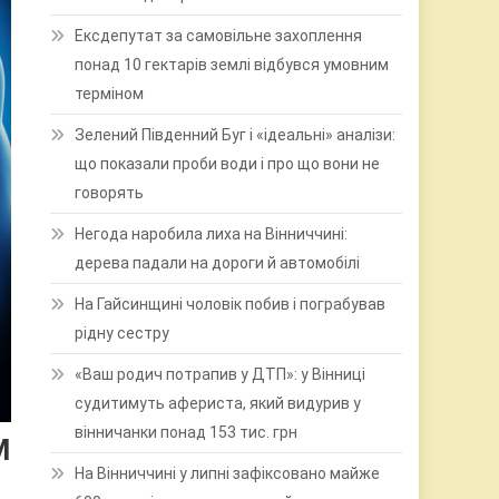
Ексдепутат за самовільне захоплення
понад 10 гектарів землі відбувся умовним
терміном
Зелений Південний Буг і «ідеальні» аналізи:
що показали проби води і про що вони не
говорять
Негода наробила лиха на Вінниччині:
дерева падали на дороги й автомобілі
На Гайсинщині чоловік побив і пограбував
рідну сестру
«Ваш родич потрапив у ДТП»: у Вінниці
судитимуть афериста, який видурив у
вінничанки понад 153 тис. грн
М
На Вінниччині у липні зафіксовано майже