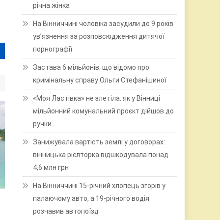
річна жінка
На Вінниччині чоловіка засудили до 9 років
ув’язнення за розповсюдження дитячої
порнографії
Застава 6 мільйонів: що відомо про
кримінальну справу Ольги Стефанішиної
«Моя Ластівка» не злетіла: як у Вінниці
мільйонний комунальний проєкт дійшов до
ручки
Занижувала вартість землі у договорах:
вінницька рієлторка відшкодувала понад
4,6 млн грн
На Вінниччині 15-річний хлопець згорів у
палаючому авто, а 19-річного водія
розчавив автопоїзд