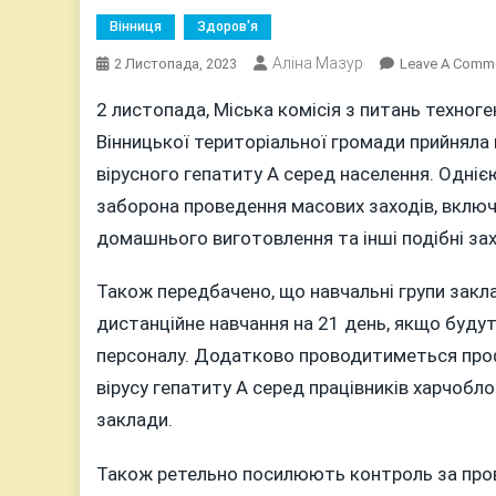
Вінниця
Здоров'я
Аліна Мазур
2 Листопада, 2023
Leave A Comm
2 листопада, Міська комісія з питань техног
Вінницької територіальної громади прийнял
вірусного гепатиту А серед населення. Одніє
заборона проведення масових заходів, включа
домашнього виготовлення та інші подібні за
Також передбачено, що навчальні групи закл
дистанційне навчання на 21 день, якщо буду
персоналу. Додатково проводитиметься проф
вірусу гепатиту А серед працівників харчобло
заклади.
Також ретельно посилюють контроль за про