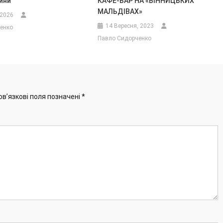
ини
КАФЕ-БАР НА «ВІННИЦЬКИХ
МАЛЬДІВАХ»
 2026
14 Вересня, 2023
енко
Павло Сидорченко
ов’язкові поля позначені
*