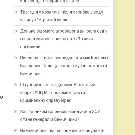
600 нападів тварин на людей
Трагедія у Козятині: після стрибка у воду
загинув 15-річний юнак
Донька відомого агробарона виграла суд у
газової компанії: позов на 729 тисяч
відхилили
Попри політичне охолодження між Києвом і
Варшавою Польща продовжує допомагати
Вінниччині
Штучний інтелект допоміг Вінницькій
єпархії УПЦ МП прокоментувати
до
кримінальну справу ієрея
Заступником головнокомандувача ЗСУ
стане генерал із Вінниччини?
На Вінниччині під час пожежі загинула 85-