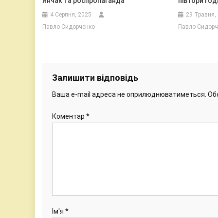
Янчак та роспропаганда
півтори год
4 Серпня, 2025
29 Травня,
Павло Сидорченко
Павло Сидорч
Залишити відповідь
Ваша e-mail адреса не оприлюднюватиметься.
Об
Коментар
*
Ім'я
*