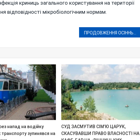
фекція криниць загального користування на території
ня відповідності мікробіологічним нормам.
ПРОДОВЖЕННЯ ОСІННЬОГО СУДДЄПАДУ: ЗВІЛЬНЕНО СУДДЮ ЛЮБИНЕЦЬКУ-ОНІЛОВУ З ЯМПІЛЯ
ерез напад на водійку
СУД ЗАСМУТИВ СІМ’Ю ЦАРУК,
 транспорту зупинявся на
СКАСУВАВШИ ПРАВО ВЛАСНОСТІ НА