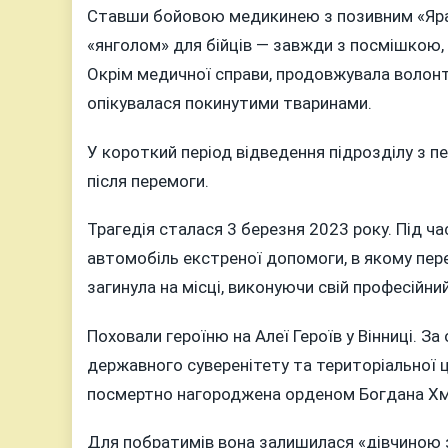
Ставши бойовою медикинею з позивним «Яра»
«янголом» для бійців — завжди з посмішкою
Окрім медичної справи, продовжувала волонт
опікувалася покинутими тваринами.
У короткий період відведення підрозділу з пе
після перемоги.
Трагедія сталася 3 березня 2023 року. Під ча
автомобіль екстреної допомоги, в якому пер
загинула на місці, виконуючи свій професійн
Поховали героїню на Алеї Героїв у Вінниці. За 
державного суверенітету та територіальної ці
посмертно нагороджена орденом Богдана Хме
Для побратимів вона залишилася «дівчиною 