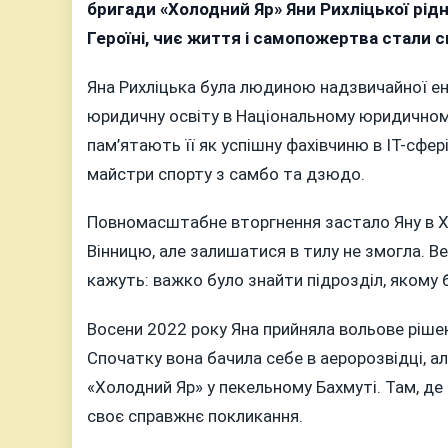
із
бригади «Холодний Яр» Яни Рихліцької рід
ко
Героїні, чиє життя і самопожертва стали 
у
Ві
Яна Рихліцька була людиною надзвичайної ене
в
юридичну освіту в Національному юридичному
п
пам’ятають її як успішну фахівчиню в ІТ-сфер
бо
майстри спорту з самбо та дзюдо.
м
Я
Повномасштабне вторгнення застало Яну в Ха
Ри
Вінницю, але залишатися в тилу не змогла. Ве
кажуть: важко було знайти підрозділ, якому 
Восени 2022 року Яна прийняла вольове ріше
Спочатку вона бачила себе в аеророзвідці, ал
«Холодний Яр» у пекельному Бахмуті. Там, д
своє справжнє покликання.