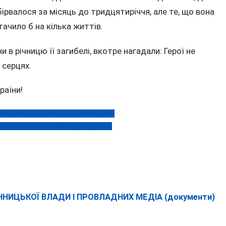
ірвалося за місяць до тридцятиріччя, але те, що вона
тачило б на кілька життів.
и в річницю її загибелі, вкотре нагадали: Герої не
 серцях.
раїни!
роби незаконного перетину кордону
али на фронті хімічні боєприпаси
ННИЦЬКОЇ ВЛАДИ І ПРОВЛАДНИХ МЕДІА (документи)