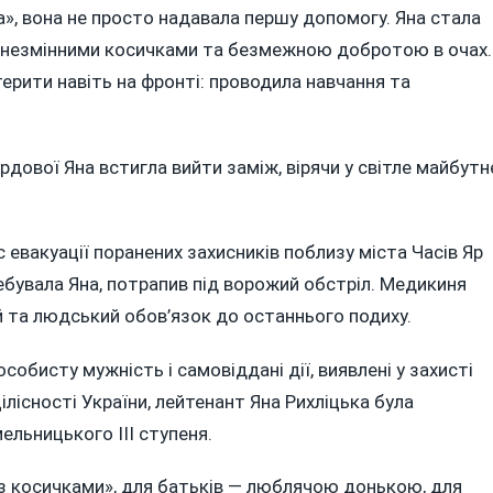
, вона не просто надавала першу допомогу. Яна стала
, незмінними косичками та безмежною добротою в очах.
ерити навіть на фронті: проводила навчання та
рдової Яна встигла вийти заміж, вірячи у світле майбутн
с евакуації поранених захисників поблизу міста Часів Яр
ебувала Яна, потрапив під ворожий обстріл. Медикиня
ий та людський обов’язок до останнього подиху.
особисту мужність і самовіддані дії, виявлені у захисті
лісності України, лейтенант Яна Рихліцька була
льницького III ступеня.
з косичками», для батьків — люблячою донькою, для