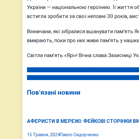
України — національною героїнею. Її життя об
встигла зробити за свої неповні 30 років, вис
Вінничани, які зібралися вшанувати пам’ять Ян
вмирають, поки про них живе пам’ять у наших
Світла пам’ять «Ярі»! Вічна слава Захисниці Ук
«Таксі в один кінець»: на Вінниччині зупинили дві сп
Навігація
Тільки у лютому рашисти майже 400 разів застосовув
записів
Пов'язані новини
АФЕРИСТИ В МЕРЕЖІ: ФЕЙКОВІ СТОРІНКИ ВІ
15 Травня, 2024
Павло Сидорченко