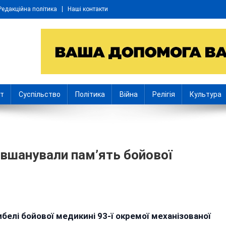
Редакційна політика
Наші контакти
іт
Суспільство
Політика
Війна
Релігія
Культура
і вшанували пам’ять бойової
n
нгол
белі бойової медикині 93-ї окремої механізованої