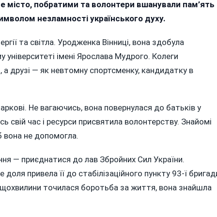
не місто, побратими та волонтери вшанували пам’ять
сичками:
символом незламності українського духу.
нниці
ргії та світла. Уродженка Вінниці, вона здобула
шанували
 університеті імені Ярослава Мудрого. Колеги
ам’ять
і, а друзі — як невтомну спортсменку, кандидатку в
йової
едикині
ни
ркові. Не вагаючись, вона повернулася до батьків у
хліцької
сь свій час і ресурси присвятила волонтерству. Знайомі
б вона не допомогла.
ння — приєднатися до лав Збройних Сил України.
е доля привела її до стабілізаційного пункту 93-ї бригад
е щохвилини точилася боротьба за життя, вона знайшла