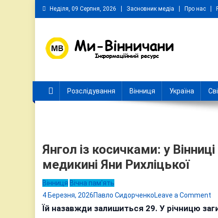
Skip
Неділя, 09 Серпня, 2026
Засновник медіа
Про нас
to
content
Ми Вінничани
Незалежний інформаційний портал Вінничини
Розслідування
Вінниця
Україна
Св
Янгол із косичками: у Вінниц
медикині Яни Рихліцької
Вінниця
Вічна пам'ять
o
4 Березня, 2026
Павло Сидорченко
Leave a Comment
Я
Їй назавжди залишиться 29. У річницю заги