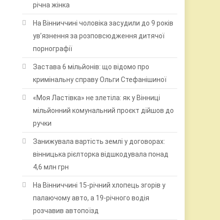
річна жінка
На Вінниччині чоловіка засудили до 9 років
ув’язнення за розповсюдження дитячої
порнографії
Застава 6 мільйонів: що відомо про
кримінальну справу Ольги Стефанішиної
«Моя Ластівка» не злетіла: як у Вінниці
мільйонний комунальний проєкт дійшов до
ручки
Занижувала вартість землі у договорах:
вінницька рієлторка відшкодувала понад
4,6 млн грн
На Вінниччині 15-річний хлопець згорів у
палаючому авто, а 19-річного водія
розчавив автопоїзд