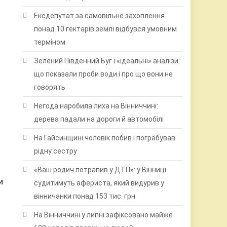
Ексдепутат за самовільне захоплення
понад 10 гектарів землі відбувся умовним
терміном
Зелений Південний Буг і «ідеальні» аналізи:
що показали проби води і про що вони не
говорять
Негода наробила лиха на Вінниччині:
дерева падали на дороги й автомобілі
На Гайсинщині чоловік побив і пограбував
рідну сестру
«Ваш родич потрапив у ДТП»: у Вінниці
и
судитимуть афериста, який видурив у
вінничанки понад 153 тис. грн
На Вінниччині у липні зафіксовано майже