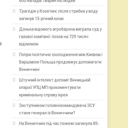
600 нападів тварин на людей
Трагедія у Козятині: після стрибка у воду
загинув 15-річний юнак
Донька відомого агробарона виграла суд у
газової компанії: позов на 729 тисяч
є
відхилили
Попри політичне охолодження між Києвом і
Варшавою Польща продовжує допомагати
Вінниччині
Штучний інтелект допоміг Вінницькій
єпархії УПЦ МП прокоментувати
кримінальну справу ієрея
Заступником головнокомандувача ЗСУ
стане генерал із Вінниччини?
На Вінниччині під час пожежі загинула 85-