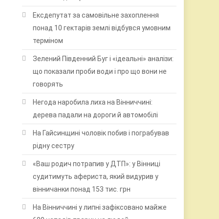
Ексдепутат за самовільне захоплення
понад 10 гектарів землі відбувся умовним
терміном
Зелений Південний Буг і «ідеальні» аналізи:
що показали проби води і про що вони не
говорять
Негода наробила лиха на Вінниччині:
дерева падали на дороги й автомобілі
На Гайсинщині чоловік побив і пограбував
рідну сестру
«Ваш родич потрапив у ДТП»: у Вінниці
судитимуть афериста, який видурив у
вінничанки понад 153 тис. грн
На Вінниччині у липні зафіксовано майже