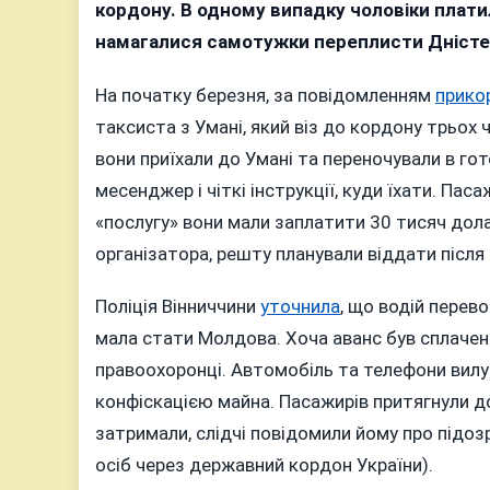
в
кордону. В одному випадку чоловіки платил
о
намагалися самотужки переплисти Дністер
кі
н
На початку березня, за повідомленням
прико
Ві
таксиста з Умані, який віз до кордону трьох
з
вони приїхали до Умані та переночували в го
дв
месенджер і чіткі інструкції, куди їхати. Па
с
«послугу» вони мали заплатити 30 тисяч дол
н
п
організатора, решту планували віддати після
к
Поліція Вінниччини
уточнила
, що водій перев
мала стати Молдова. Хоча аванс був сплачени
правоохоронці. Автомобіль та телефони вилуч
конфіскацією майна. Пасажирів притягнули до
затримали, слідчі повідомили йому про підозр
осіб через державний кордон України).