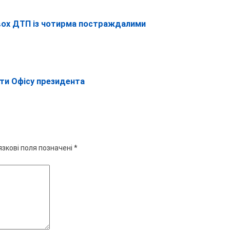
 двох ДТП із чотирма постраждалими
оти Офісу президента
язкові поля позначені
*