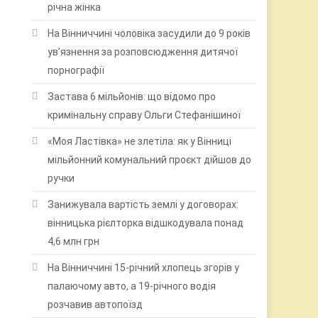
річна жінка
На Вінниччині чоловіка засудили до 9 років
ув’язнення за розповсюдження дитячої
порнографії
Застава 6 мільйонів: що відомо про
кримінальну справу Ольги Стефанішиної
«Моя Ластівка» не злетіла: як у Вінниці
мільйонний комунальний проєкт дійшов до
ручки
Занижувала вартість землі у договорах:
вінницька рієлторка відшкодувала понад
4,6 млн грн
На Вінниччині 15-річний хлопець згорів у
палаючому авто, а 19-річного водія
розчавив автопоїзд