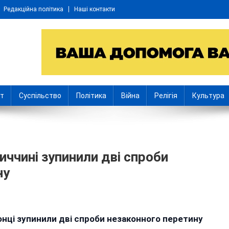
Редакційна політика
Наші контакти
іт
Суспільство
Політика
Війна
Релігія
Культура
ниччині зупинили дві спроби
ну
n
аксі
нці зупинили дві спроби незаконного перетину