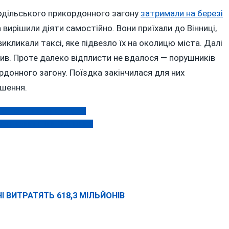
Подільського прикордонного загону
затримали на березі
вирішили діяти самостійно. Вони приїхали до Вінниці,
викликали таксі, яке підвезло їх на околицю міста. Далі
плив. Проте далеко відплисти не вдалося — порушників
донного загону. Поїздка закінчилася для них
ушення.
тат постане перед судом
вої медикині Яни Рихліцької
 ВИТРАТЯТЬ 618,3 МІЛЬЙОНІВ