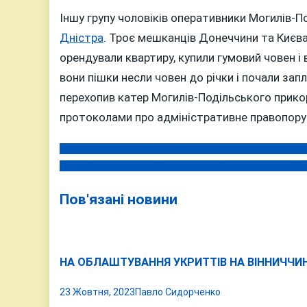
Іншу групу чоловіків оперативники Могилів-
Дністра
. Троє мешканців Донеччини та Києва 
орендували квартиру, купили гумовий човен і 
вони пішки несли човен до річки і почали за
перехопив катер Могилів-Подільського прикор
протоколами про адміністративне правопор
Нагороджений «За заслуги перед Вінниччиною» депу
Навігація
Янгол із косичками: у Вінниці вшанували пам’ять бойо
записів
Пов'язані новини
НА ОБЛАШТУВАННЯ УКРИТТІВ НА ВІННИЧЧИНІ
23 Жовтня, 2023
Павло Сидорченко