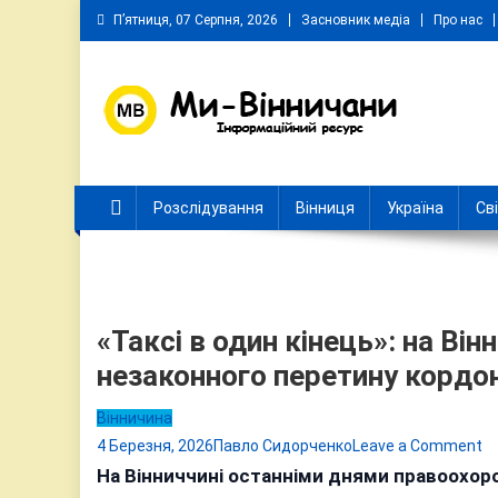
Skip
П’ятниця, 07 Серпня, 2026
Засновник медіа
Про нас
to
content
Ми Вінничани
Незалежний інформаційний портал Вінничини
Розслідування
Вінниця
Україна
Св
«Таксі в один кінець»: на Він
незаконного перетину кордо
Вінничина
o
4 Березня, 2026
Павло Сидорченко
Leave a Comment
«Т
На Вінниччині останніми днями правоохоро