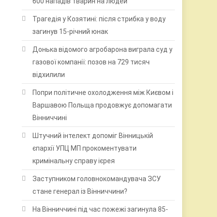
600 нападів тварин на людей
Трагедія у Козятині: після стрибка у воду
загинув 15-річний юнак
Донька відомого агробарона виграла суд у
газової компанії: позов на 729 тисяч
відхилили
Попри політичне охолодження між Києвом і
Варшавою Польща продовжує допомагати
Вінниччині
Штучний інтелект допоміг Вінницькій
єпархії УПЦ МП прокоментувати
кримінальну справу ієрея
Заступником головнокомандувача ЗСУ
стане генерал із Вінниччини?
На Вінниччині під час пожежі загинула 85-