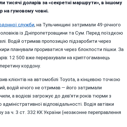
и тисячі доларів за «секретні маршрути», в іншому
дин
 на гумовому човні.
нець»:
а
рдонної служби
, на Тульчинщині затримали 49-річного
нниччині
 чоловіків із Дніпропетровщини та Сум. Перед поїздкою
упинили
телі. Водій отримав пропозицію підзаробити через
і
сажири планували прориватися через блокпости пішки. За
проби
арів: 12 500 вже перерахували на криптогаманець
езаконного
еретину
 перетину кордону.
ордону
озив клієнтів на автомобілі Toyota, а кінцевою точкою
й, водій нічого не отримав — його затримали
или, а водієві загрожує до дев’яти років тюрми з
 адміністративної відповідальності. Водія автівки
у за ч. 3 ст. 332 КК України (незаконне переправлення