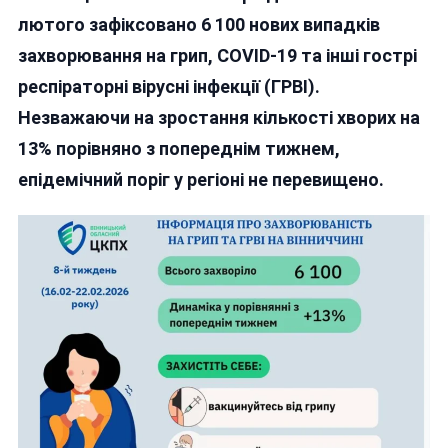
Зросла
лютого зафіксовано 6 100 нових випадків
Захворюваність
захворювання на грип, COVID-19 та інші гострі
На
респіраторні вірусні інфекції (ГРВІ).
ГРВІ,
Але
Незважаючи на зростання кількості хворих на
Епідемічний
13% порівняно з попереднім тижнем,
Поріг
епідемічний поріг у регіоні не перевищено.
Не
Перевищено