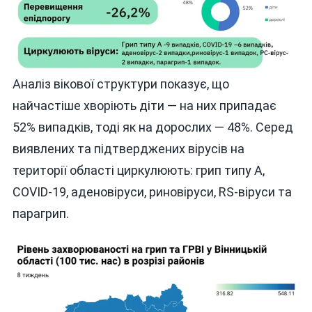
Аналіз вікової структури показує, що
найчастіше хворіють діти — на них припадає
52% випадків, тоді як на дорослих — 48%. Серед
виявлених та підтверджених вірусів на
території області циркулюють: грип типу А,
COVID-19, аденовіруси, риновіруси, RS-віруси та
парагрип.