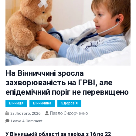
На Вінниччині зросла
захворюваність на ГРВІ, але
епідемічний поріг не перевищено
Вінниця
Вінничина
Здоров'я
Павло Сидорченко
23 Лютого, 2026
On
Leave A Comment
На
У Вінницькій області за період з 16 по 22
Вінниччині