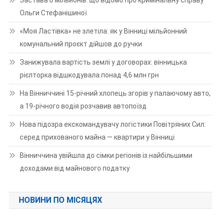
Застава 6 мільйонів: що відомо про кримінальну справу
Ольги Стефанішиної
«Моя Ластівка» не злетіла: як у Вінниці мільйонний
комунальний проєкт дійшов до ручки
Занижувала вартість землі у договорах: вінницька
рієлторка відшкодувала понад 4,6 млн грн
На Вінниччині 15-річний хлопець згорів у палаючому авто,
а 19-річного водія розчавив автопоїзд
Нова підозра екскомандувачу логістики Повітряних Сил:
серед прихованого майна — квартири у Вінниці
Вінниччина увійшла до сімки регіонів із найбільшими
доходами від майнового податку
НОВИНИ ПО МІСЯЦЯХ