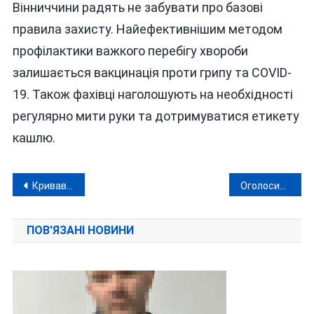
Вінниччини радять не забувати про базові
правила захисту. Найефективнішим методом
профілактики важкого перебігу хвороби
залишається вакцинація проти грипу та COVID-
19. Також фахівці наголошують на необхідності
регулярно мити руки та дотримуватися етикету
кашлю.
Навігація
Кривавий слід 22 лютого: від Харкова до Львова
Оголосили підозру директору лікарні, яку «нагрів» на сонячних панелях вінницький «слуга народу» Ганчук?
записів
ПОВ'ЯЗАНІ НОВИНИ