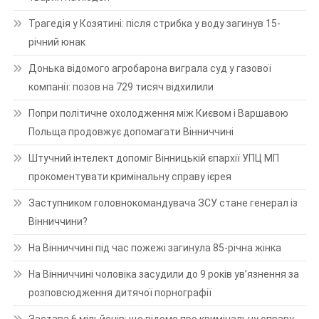
Трагедія у Козятині: після стрибка у воду загинув 15-
річний юнак
Донька відомого агробарона виграла суд у газової
компанії: позов на 729 тисяч відхилили
Попри політичне охолодження між Києвом і Варшавою
Польща продовжує допомагати Вінниччині
Штучний інтелект допоміг Вінницькій єпархії УПЦ МП
прокоментувати кримінальну справу ієрея
Заступником головнокомандувача ЗСУ стане генерал із
Вінниччини?
На Вінниччині під час пожежі загинула 85-річна жінка
На Вінниччині чоловіка засудили до 9 років ув’язнення за
розповсюдження дитячої порнографії