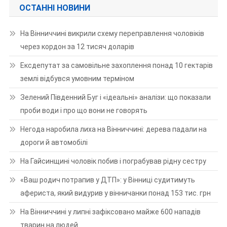
ОСТАННІ НОВИНИ
На Вінниччині викрили схему переправлення чоловіків
через кордон за 12 тисяч доларів
Ексдепутат за самовільне захоплення понад 10 гектарів
землі відбувся умовним терміном
Зелений Південний Буг і «ідеальні» аналізи: що показали
проби води і про що вони не говорять
Негода наробила лиха на Вінниччині: дерева падали на
дороги й автомобілі
На Гайсинщині чоловік побив і пограбував рідну сестру
«Ваш родич потрапив у ДТП»: у Вінниці судитимуть
афериста, який видурив у вінничанки понад 153 тис. грн
На Вінниччині у липні зафіксовано майже 600 нападів
тварин на людей