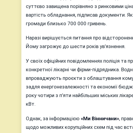
суттєво завищена порівняно з ринковими цін
вартість обладнання, підписав документи. Я
громади близько 700 000 гривень.
Наразі вирішується питання про відстороненн
Йому загрожує до шести років ув’язнення.
У своїх офіційних повідомленнях поліція та п
конкретної лікарні чи фірми-підрядника. Водн
впроваджують проєкти з облаштування кому
задля енергонезалежності та економії бюдж
року чотири з п’яти найбільших міських лік
кВт.
Однак, за інформацією
«Ми Вінничани»
, пра
щодо можливих корупційних схем під час вст