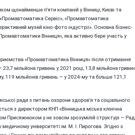
ком щонайменше п’яти компаній у Вінниці, Києві та
 «Промавтоматика Сервіс», «Промавтоматика
ерактивний музей кіно-фото індустрії». Основна бізнес-
ромавтоматики Вінниця», яка активно бере участь у
дприємства «Промавтоматика Вінниця» після отримання
23,7 мільйона гривень у 2021 році, 13,8 мільйона гривен
му, 119 мільйонів гривень — у 2024-му та більше 121,1
 міської ради з питань охорони здоров’я та соціального
ається з директором КНП «Вінницька міська клінічна
ом Присяжнюком у не зовсім зрозумілій структурі — Рад
едичному університеті ім. М. І. Пирогова. Згідно з