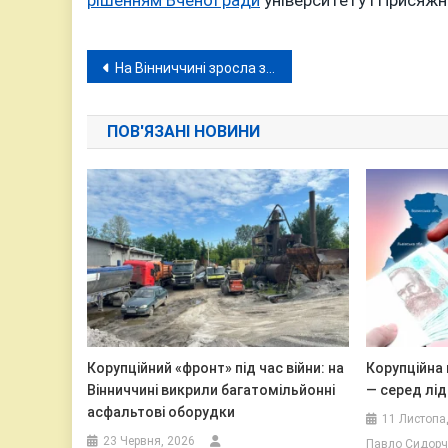
рішенням Вченої ради
університету і Присяжню
Навігація
На Вінниччині зросла захворюваність на ГРВІ, але епідемічний поріг не перевищено
записів
ПОВ'ЯЗАНІ НОВИНИ
Корупційний «фронт» під час війни: на
Корупційна 
Вінниччині викрили багатомільйонні
— серед лід
асфальтові оборудки
11 Листопа
23 Червня, 2026
Павло Сидорч