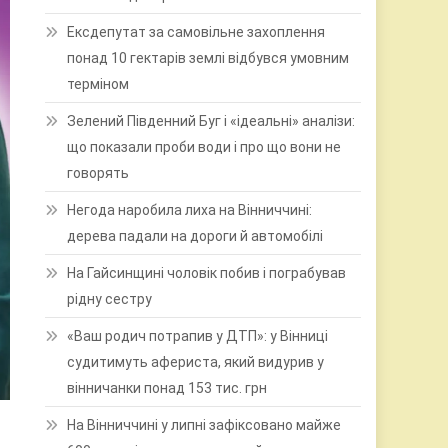
Ексдепутат за самовільне захоплення
понад 10 гектарів землі відбувся умовним
терміном
Зелений Південний Буг і «ідеальні» аналізи:
що показали проби води і про що вони не
говорять
Негода наробила лиха на Вінниччині:
дерева падали на дороги й автомобілі
На Гайсинщині чоловік побив і пограбував
рідну сестру
«Ваш родич потрапив у ДТП»: у Вінниці
судитимуть афериста, який видурив у
вінничанки понад 153 тис. грн
На Вінниччині у липні зафіксовано майже