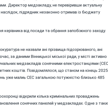
ами. Директор медзакладу, не перевіривши актуальну
к наслідок, підрядник незаконно отримав із бюджету
я керівника від посади та обрання запобіжного заходу.
рокуратура не назвали ані прізвища підозрюваного, ані
очас, за даними Вінницької міської ради, у місті активно
нальних медзакладів сонячними електростанціями (СЕС
етних коштів. Повідомлялося, що станом на кінець 2025
арень уже малиь СЕС загальною потужністю близько 485
воохоронці відкрили кілька кримінальних проваджень
ановлення сонячних панелей у медзакладах. Одне з таки