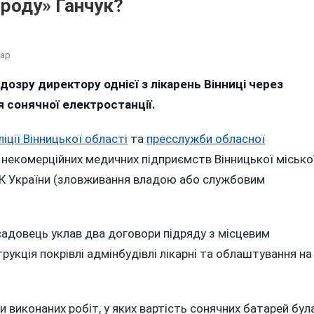
ароду» Ганчук?
До
тар
Оголосили
дозру директору однієї з лікарень Вінниці через
Підозру
я сонячної електростанції.
Директору
Лікарні,
Яку
ліції Вінницької області
та
пресслужби обласної
«нагрів»
х некомерційних медичних підприємств Вінницької місько
На
4 КК України (зловживання владою або службовим
Сонячних
Панелях
Вінницький
«слуга
садовець уклав два договори підряду з місцевим
Народу»
укція покрівлі адмінбудівлі лікарні та облаштування на
Ганчук?
виконаних робіт, у яких вартість сонячних батарей бул