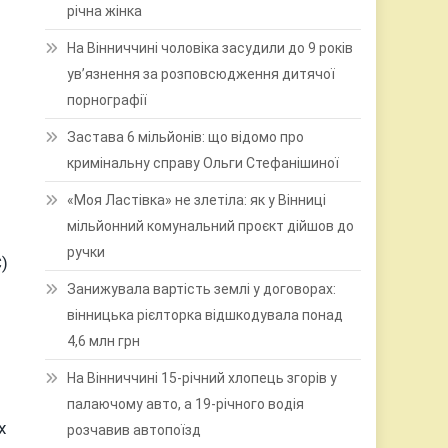
річна жінка
На Вінниччині чоловіка засудили до 9 років
ув’язнення за розповсюдження дитячої
порнографії
Застава 6 мільйонів: що відомо про
кримінальну справу Ольги Стефанішиної
«Моя Ластівка» не злетіла: як у Вінниці
мільйонний комунальний проєкт дійшов до
ручки
)
Занижувала вартість землі у договорах:
вінницька рієлторка відшкодувала понад
4,6 млн грн
На Вінниччині 15-річний хлопець згорів у
палаючому авто, а 19-річного водія
х
розчавив автопоїзд