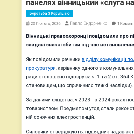
панелях вінницький «слуга н
Боротьба З Корупцією
Павло Сидорченко
23 Лютого, 2026
1 Комен
Вінницькі правоохоронці повідомили про пі
завдані значні збитки під час встановленн
Як повідомили речники
відділу комунікації по
прокуратури
, керівнику одного з комунальни
ради оголошено підозру за ч. 1 та 2 ст. 36
становищем, що спричинило тяжкі наслідки).
За даними слідства, у 2023 та 2024 роках по
товариством. Предметом угод стали реконстр
ній сонячних електростанцій.
Силовики стверджують: підрядник надав акти 