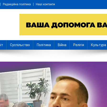
Редакційна політика
Наші контакти
іт
Суспільство
Політика
Війна
Релігія
Культура