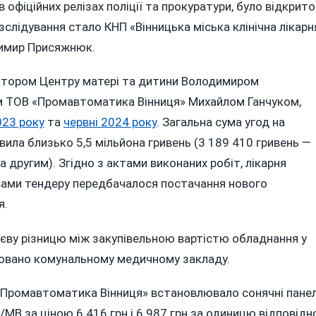
 офіційних релізах поліції та прокуратури, було відкрито
зслідування стало КНП «Вінницька міська клінічна лікарн
димир Присяжнюк.
ктором Центру матері та дитини Володимиром
 ТОВ «Промавтоматика Вінниця» Михайлом Ганчуком,
023 року
та
червні 2024 року
. Загальна сума угод на
ила близько 5,5 мільйона гривень (3 189 410 гривень —
 другим). Згідно з актами виконаних робіт, лікарня
вами тендеру передбачалося постачання нового
я.
тєву різницю між закупівельною вартістю обладнання у
ізовано комунальному медичному закладу.
Промавтоматика Вінниця» встановлювало сонячні панел
за ціною 6 416 грн і 6 987 грн за одиницю відповідн