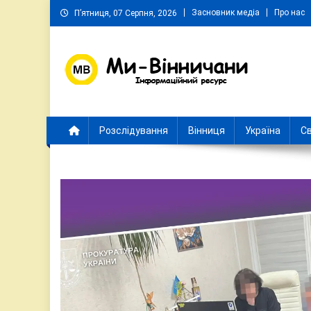
Skip
Засновник медіа
Про нас
П’ятниця, 07 Серпня, 2026
to
content
Ми Вінничани
Незалежний інформаційний портал Вінничини
Розслідування
Вінниця
Україна
Св