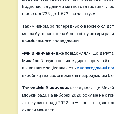
Водночас, за даними митної статистики, упро
ціною від 735 до 1 622 грн за штуку.
Таким чином, за попередньою версією слідс
могла бути завищена більш ніж у чотири рази
кримінального провадження.
«Ми Вінничани»
вже повідомляли, що депутат 
Михайло Ганчук є не лише директором, а й 
він виявляє зацікавленість
у налагодженні п
виробництва своєї компанії незрозумілим ба
Також
«Ми Вінничани»
нагадували, що Михайл
міській раді. На виборах 2020 року він не о
лише у листопаді 2022-го — після того, як к
склали мандати.