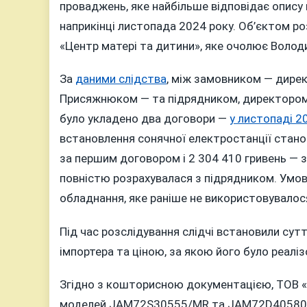
проваджень, яке найбільше відповідає опису в
наприкінці листопада 2024 року. Об’єктом ро
«Центр матері та дитини», яке очолює Воло
За
даними слідства
, між замовником — дире
Присяжнюком — та підрядником, директором
було укладено два договори —
у листопаді 2
встановлення сонячної електростанції станов
за першим договором і 2 304 410 гривень — за
повністю розрахувалася з підрядником. Умо
обладнання, яке раніше не використовувалос
Під час розслідування слідчі встановили сут
імпортера та ціною, за якою його було реал
Згідно з кошторисною документацією, ТОВ «
моделей JAM72S30555/MR та JAM72D40580/MB 