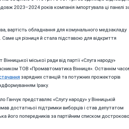
довж 2023–2024 років компанія імпортувала ці панелі з
тва, вартість обладнання для комунального медзакладу
. Саме ця різниця й стала підставою для відкриття
Вінницької міської ради від партії «Слуга народу»
власником ТОВ «Промавтоматика Вінниця». Останнім часо
остачання
зарядних станцій та потужних прожекторів
ндформуванням Іраку.
о Ганчук представляє «Слугу народу» у Вінницькій
тримав достатньої підтримки виборців і став депутатом
ілька його попередників за партійним списком достроков