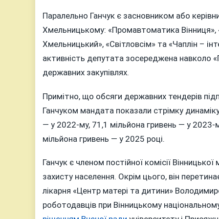
Паралельно Ганчук є засновником або керівни
Хмельницькому: «Промавтоматика Вінниця»,
Хмельницький», «Світловсім» та «Чаплін – інт
активність депутата зосереджена навколо «П
державних закупівлях.
Примітно, що обсяги державних тендерів пі
Ганчуком мандата показали стрімку динаміку: 
— у 2022-му, 71,1 мільйона гривень — у 2023-
мільйона гривень — у 2025 році.
Ганчук є членом постійної комісії Вінницької
захисту населення. Окрім цього, він перетин
лікарня «Центр матері та дитини» Володимир
роботодавців при Вінницькому національному м