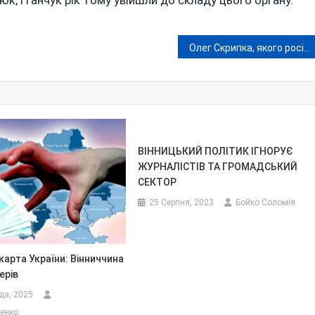
к, і Ганчук рік тому увійшли до складу цього органу.
Олег Скрипка, якого росіяни ледве не вбили у Вінниці на початку війни, знову завітав до столиці Поділля
ВІННИЦЬКИЙ ПОЛІТИК ІГНОРУЄ
ЖУРНАЛІСТІВ ТА ГРОМАДСЬКИЙ
СЕКТОР
25 Серпня, 2023
Бойко Соломія
карта України: Вінниччина
ерів
да, 2025
енко