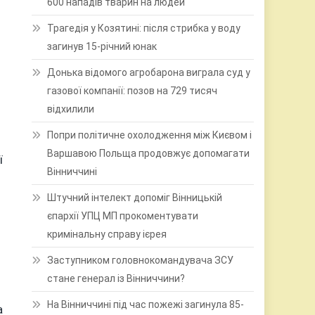
600 нападів тварин на людей
Трагедія у Козятині: після стрибка у воду
загинув 15-річний юнак
Донька відомого агробарона виграла суд у
газової компанії: позов на 729 тисяч
відхилили
Попри політичне охолодження між Києвом і
Варшавою Польща продовжує допомагати
ї
Вінниччині
Штучний інтелект допоміг Вінницькій
єпархії УПЦ МП прокоментувати
кримінальну справу ієрея
Заступником головнокомандувача ЗСУ
стане генерал із Вінниччини?
На Вінниччині під час пожежі загинула 85-
а