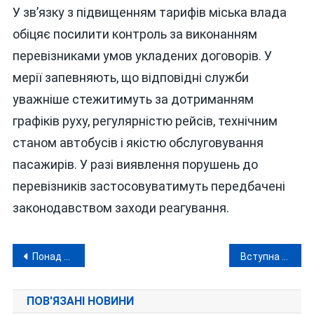
У зв’язку з підвищенням тарифів міська влада
обіцяє посилити контроль за виконанням
перевізниками умов укладених договорів. У
мерії запевняють, що відповідні служби
уважніше стежитимуть за дотриманням
графіків руху, регулярністю рейсів, технічним
станом автобусів і якістю обслуговування
пасажирів. У разі виявлення порушень до
перевізників застосовуватимуть передбачені
законодавством заходи реагування.
Навігація
Понад 1800 витоків газу на Вінниччині та зникнення понад 5 мільйонів кубометрів «блакитного палива»
Вступна кампанія-2026: МОН пояснило, що чекає на абітурієнтів
записів
ПОВ'ЯЗАНІ НОВИНИ