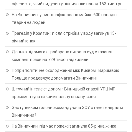
афериста, який видурив у вінничанки понад 153 тис. грн
На Вінниччині у липні зафіксовано майже 600 нападів
тварин на людей
Трагедія у Козятині: після стрибка у воду загинув 15-
річний юнак
Донька відомого агробарона виграла суд у газової
компанії: позов на 729 тисяч відхилили
Попри політичне охолодження між Києвом і Варшавою
Польща продовжує допомагати Вінниччині
Штучний інтелект допоміг Вінницькій єпархії УПЦ МП
прокоментувати кримінальну справу ієрея
Заступником головнокомандувача ЗСУ стане генерал із
Вінниччини?
На Вінниччині під час пожежі загинула 85-річна жінка