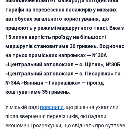
виконавчий комітет міськради погодив нові
15
тарифи на перевезення пасажирів у міських
Липня
автобусах загального користування, що
Подорожча
Проїзд
працюють у режимі маршрутного таксі. Вже з
У
15 липня вартість проїзду на більшості
Маршрутка
маршрутів становитиме 30 гривень. Водночас
До
30–
на трьох приміських напрямках — №30А
35
«Центральний автовокзал – с. Щітки», №30Б
Гривень
«Центральний автовокзал – с. Писарівка» та
№34А «Вінниця – Гавришівка» — проїзд
коштуватиме 35 гривень.
У міській раді
пояснили
, що рішення ухвалили
після звернення перевізників, які надали
економічні розрахунки, що свідчать про суттєве