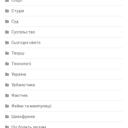
Спорт
Студія
Суд
Суспільство
Сьогодні свято
Творці
Технології
Україна
Урбаністика
Фактчек
Фейки та маніпуляції
Шизофренія
Що болить людям