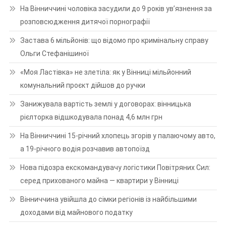
На Вінниччині чоловіка засудили до 9 років ув’язнення за
розповсюдження дитячої порнографії
Застава 6 мільйонів: що відомо про кримінальну справу
Ольги Стефанішиної
«Моя Ластівка» не злетіла: як у Вінниці мільйонний
комунальний проєкт дійшов до ручки
Занижувала вартість землі у договорах: вінницька
рієлторка відшкодувала понад 4,6 млн грн
На Вінниччині 15-річний хлопець згорів у палаючому авто,
а 19-річного водія розчавив автопоїзд
Нова підозра екскомандувачу логістики Повітряних Сил:
серед прихованого майна — квартири у Вінниці
Вінниччина увійшла до сімки регіонів із найбільшими
доходами від майнового податку