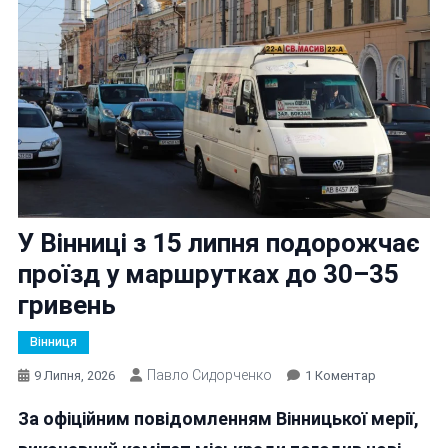
У Вінниці з 15 липня подорожчає
проїзд у маршрутках до 30–35
гривень
Вінниця
Павло Сидорченко
До
9 Липня, 2026
1 Коментар
У
За офіційним повідомленням Вінницької мерії,
Вінниці
З