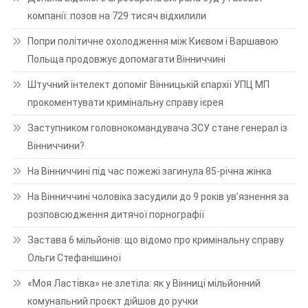
компанії: позов на 729 тисяч відхилили
Попри політичне охолодження між Києвом і Варшавою
Польща продовжує допомагати Вінниччині
Штучний інтелект допоміг Вінницькій єпархії УПЦ МП
прокоментувати кримінальну справу ієрея
Заступником головнокомандувача ЗСУ стане генерал із
Вінниччини?
На Вінниччині під час пожежі загинула 85-річна жінка
На Вінниччині чоловіка засудили до 9 років ув’язнення за
розповсюдження дитячої порнографії
Застава 6 мільйонів: що відомо про кримінальну справу
Ольги Стефанішиної
«Моя Ластівка» не злетіла: як у Вінниці мільйонний
комунальний проєкт дійшов до ручки