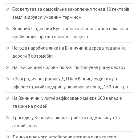
Ексдепутат за самовільне захоплення понад 10 гектарів
землі відбувся умовним терміном
Зелений Південний Буг і «ідеальні» аналізи: що показали
проби води і про що вони не говорять
Негода наробила лиха на Вінниччині: дерева падали на
дороги й автомобілі
На Гайсинщині чоловік побив і пограбував рідну сестру
«Ваш родич потрапив у ДТП»: у Вінниці судитимуть
афериста, який видурив у вінничанки понад 153 тис. грн
На Вінниччині у липні зафіксовано майже 600 нападів
тварин на людей
Трагедія у Козятині: після стрибка у воду загинув 15-
річний юнак
Донька відомого агробарона виграла суд у газової