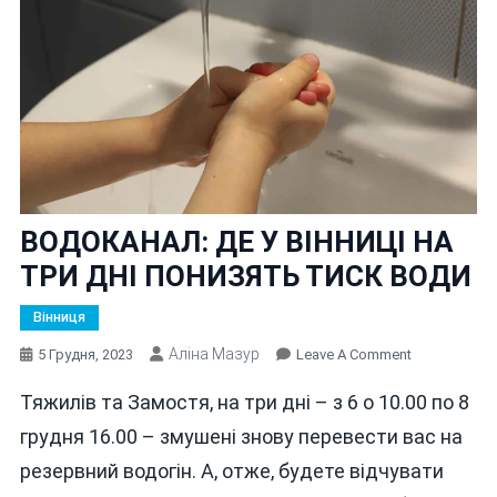
ВОДОКАНАЛ: ДЕ У ВІННИЦІ НА
ТРИ ДНІ ПОНИЗЯТЬ ТИСК ВОДИ
Вінниця
Аліна Мазур
On
5 Грудня, 2023
Leave A Comment
ВОДОКАНАЛ
Тяжилів та Замостя, на три дні – з 6 о 10.00 по 8
ДЕ
У
грудня 16.00 – змушені знову перевести вас на
ВІННИЦІ
резервний водогін. А, отже, будете відчувати
НА