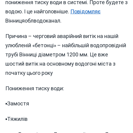
пониження тиску води в системі. Проте будете з
ТРИ
ДНІ
водою. І це найголовніше.
Повідомляє
ПОНИЗЯТЬ
Вінницяоблводоканал.
ТИСК
ВОДИ
Причина – черговий аварійний витік на нашій
улюбленій «бетонці» – найбільшій водопровідній
трубі Вінниці діаметром 1200 мм. Це вже
шостий витік на основному водогоні міста з
початку цього року
Пониження тиску води:
▪️Замостя
▪️Тяжилів