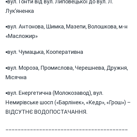
▪️вул. Гонти від вул. Липовецької до вул. Л.
Лукʼяненка
▪️вул. Антонова, Шимка, Мазепи, Волошкова, м-н
«Масложир»
▪️вул. Чумацька, Кооперативна
▪️вул. Мороза, Промислова, Черешнева, Дружня,
Місячна
▪️вул. Енергетична (Молокозавод), вул.
Немирівське шосп («Барлінек», «Кедр», «Грош») –
ВІДСУТНЄ ВОДОПОСТАЧАННЯ.
________________________________________