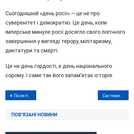
Сьогоднішній «день росії» — це не про
суверенітет і демократію. Це день, коли
імперське минуле росії досягло свого логічного
завершення у вигляді терору, мілітаризму,
диктатури та смерті.
Це не день гордості, а день національного
сорому. І саме так його запам’ятає історія.
Навігація
Після публікації та обурення вінничан стрільця-нападника затримали
Системний дерибан землі на Вінниччині: «регіонали», «щирі патріоти» і «стратеги» Гройсмана
записів
ПОВ'ЯЗАНІ НОВИНИ