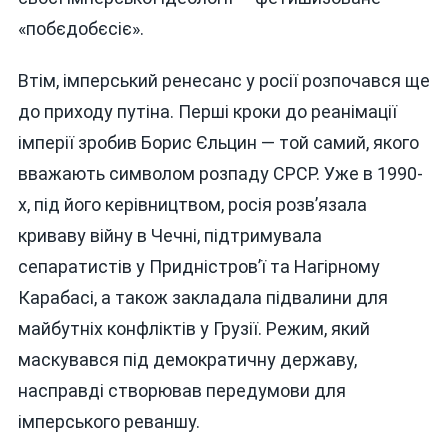
«побєдобєсіє».
Втім, імперський ренесанс у росії розпочався ще
до приходу путіна. Перші кроки до реанімації
імперії зробив Борис Єльцин — той самий, якого
вважають символом розпаду СРСР. Уже в 1990-
х, під його керівництвом, росія розв’язала
криваву війну в Чечні, підтримувала
сепаратистів у Придністров’ї та Нагірному
Карабасі, а також закладала підвалини для
майбутніх конфліктів у Грузії. Режим, який
маскувався під демократичну державу,
насправді створював передумови для
імперського реваншу.