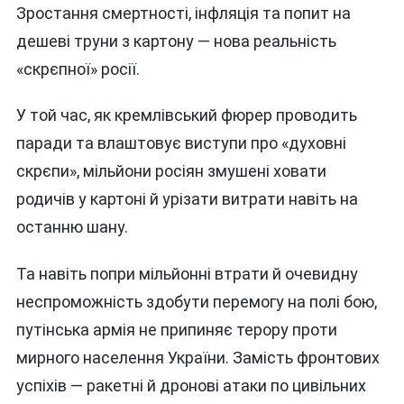
Зростання смертності, інфляція та попит на
дешеві труни з картону — нова реальність
«скрєпної» росії.
У той час, як кремлівський фюрер проводить
паради та влаштовує виступи про «духовні
скрєпи», мільйони росіян змушені ховати
родичів у картоні й урізати витрати навіть на
останню шану.
Та навіть попри мільйонні втрати й очевидну
неспроможність здобути перемогу на полі бою,
путінська армія не припиняє терору проти
мирного населення України. Замість фронтових
успіхів — ракетні й дронові атаки по цивільних