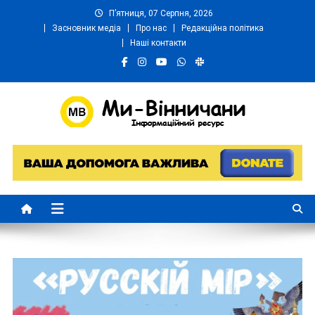
Skip
П’ятниця, 07 Серпня, 2026
to
Засновник медіа
Про нас
Редакційна політика
content
Наші контакти
Ми Вінничани
Незалежний інформаційний портал Вінничини