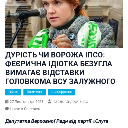
ДУРІСТЬ ЧИ ВОРОЖА ІПСО:
ФЕЄРИЧНА ІДІОТКА БЕЗУГЛА
ВИМАГАЄ ВІДСТАВКИ
ГОЛОВКОМА ВСУ ЗАЛУЖНОГО
Війна
Політика
Шизофренія
Павло Сидорченко
27 Листопада, 2023
On
Leave A Comment
ДУРІСТЬ
Депутатка Верховної Ради від партії «Слуга
ЧИ