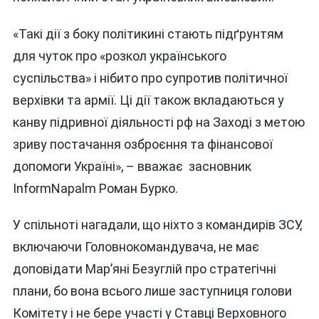
«Такі дії з боку політикині стають підґрунтям
для чуток про «розкол українського
суспільства» і нібито про супротив політичної
верхівки та армії. Ці дії також вкладаються у
канву підривної діяльності рф на Заході з метою
зриву постачання озброєння та фінансової
допомоги Україні», – вважає засновник
InformNapalm Роман Бурко.
У спільноті нагадали, що ніхто з командирів ЗСУ,
включаючи Головнокомандувача, не має
доповідати Мар’яні Безуглій про стратегічні
плани, бо вона всього лише заступниця голови
Комітету і не бере участі у Ставці Верховного