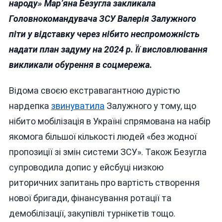
ВОРОЖА
народу» Мар’яна Безугла закликала
ІПСО:
Головнокомандувача ЗСУ Валерія Залужного
ФЕЄРИЧНА
піти у відставку через нібито неспроможність
ІДІОТКА
БЕЗУГЛА
надати план задуму на 2024 р. Її висловлювання
ВИМАГАЄ
викликали обурення в соцмережа.
ВІДСТАВКИ
ГОЛОВКОМА
Відома своєю екстравагантною дурістю
ВСУ
ЗАЛУЖНОГО
нардепка
звинуватила
Залужного у тому, що
нібито мобілізація в Україні спрямована на набір
якомога більшої кількості людей «без жодної
пропозиції зі змін системи ЗСУ». Також Безугла
супроводила допис у ейсбуці низкою
риторичних запитань про вартість створення
нової бригади, фінансування ротації та
демобілізації, закупівлі турнікетів тощо.