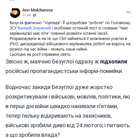
Звісно ж, маячню Безуглої одразу ж
підхопили
російські пропагандистськи інформ-помийки.
Водночас закиди Безуглої дуже жорстко
розкритикували і військові, мовляв, політики, які
в перші дні війни швидко накивали п’ятами,
тепер пельку відкривають на захисників,
військові зробили диво від 24 лютого, і питають:
а що зробила влада?