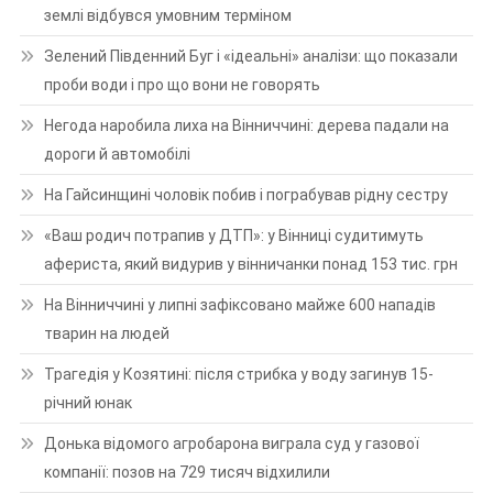
землі відбувся умовним терміном
Зелений Південний Буг і «ідеальні» аналізи: що показали
проби води і про що вони не говорять
Негода наробила лиха на Вінниччині: дерева падали на
дороги й автомобілі
На Гайсинщині чоловік побив і пограбував рідну сестру
«Ваш родич потрапив у ДТП»: у Вінниці судитимуть
афериста, який видурив у вінничанки понад 153 тис. грн
На Вінниччині у липні зафіксовано майже 600 нападів
тварин на людей
Трагедія у Козятині: після стрибка у воду загинув 15-
річний юнак
Донька відомого агробарона виграла суд у газової
компанії: позов на 729 тисяч відхилили