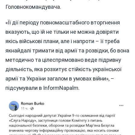
Головнокомандувача.
«Її дії періоду повномасштабного вторгнення
вказують, що їй не тільки не можна довіряти
якісь військові плани, але і напроти – її треба
якнайдалі тримати від армії та розвідки, бо вона
методично та цілеспрямовано веде підривну
діяльність, яка розхитує стійкість української
армії та України загалом в умовах війни», –
підсумували в InformNapalm.