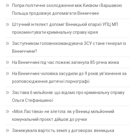
Попри політичне охолодження між Києвом і Варшавою
Польща продовжує допомагати Вінниччині
Штучний інтелект допоміг Вінницькій єпархії УПЦ МП
прокоментувати кримінальну справу ієрея
Заступником головнокомандувача ЗСУ стане генерал із
Вінниччини?
На Вінниччині під час пожежі загинула 85-річна жінка
На Вінниччині чоловіка засудили до 9 років ув’язнення за
розповсюдження дитячої порнографії
Застава 6 мільйонів: що відомо про кримінальну справу
Ольги Стефанішиної
«Моя Ластівка» не злетіла: як у Вінниці мільйонний
комунальний проєкт дійшов до ручки
Занижувала вартість землі у договорах: вінницька